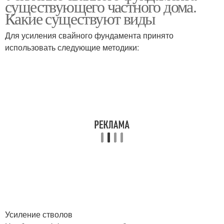
существующего частного дома.
сваях
Какие существуют виды
Для усиления свайного фундамента принято
Фундамент на бетонных
использовать следующие методики:
Плитный фундамент
сваях
Фундамент под
Фундамент на винтовые
винтовые сваи
сваи
Свайно-винтовой
Сваи под фундамент
фундамент
Арматуры под
Арматура в ленточном
Усиление стволов
фундамент
фундаменте