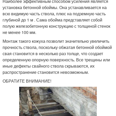
Наиболее эффективным способом усиления является
установка бетонной обоймы. Она устанавливается на
всю видимую часть ствола, плюс на подземную часть
Засыпка для
Плита на ленточном
глубиной до 1 м . Сама обойма представляет собой
фундамента
фундаменте
полую железобетонную конструкцию с толщиной стенок
не менее 100 мм.
Монтаж такого кожуха позволит значительно увеличить
прочность ствола, поскольку обжатая бетонной обоймой
Столбчатый фундамент
Винтовой фундамент
свая становится в несколько раз толще, что создает
определенную опорную поверхность. Все трещины или
иные дефекты свайного ствола скрываются, их
распространение становится невозможным.
Фундамент на сваях
Фундамент под гараж
ОБРАТИТЕ ВНИМАНИЕ!
Опалубка для
Фундаменты для гаража
фундамента