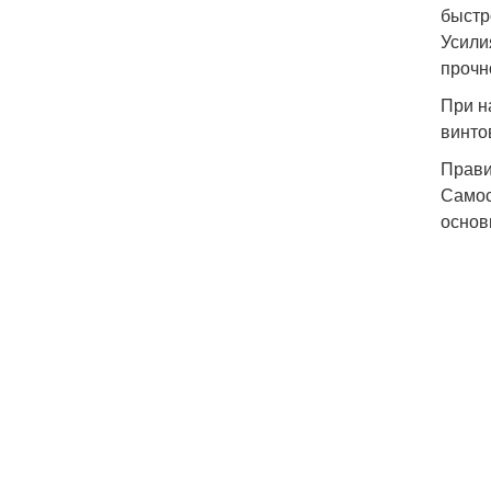
быстр
Усили
прочн
При н
винто
Прави
Самос
основ