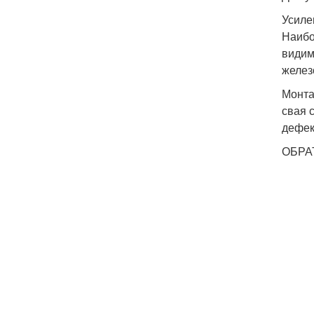
Усиле
Наибо
видим
желез
Монта
свая 
дефек
ОБРА