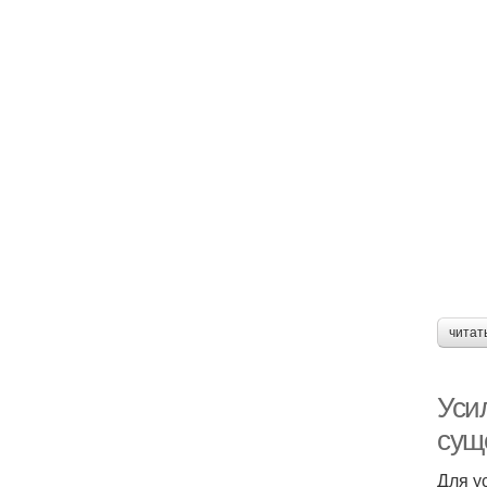
читат
Уси
сущ
Для у