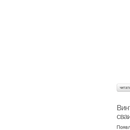
читат
Вин
сва
Появл