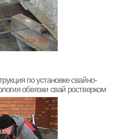
рукция по установке свайно-
ология обвязки свай ростверком