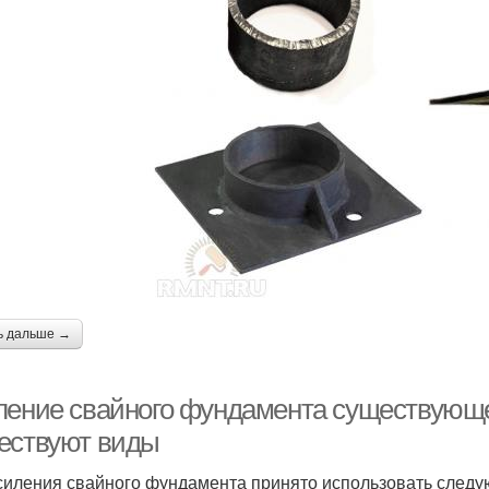
ь дальше →
ление свайного фундамента существующег
ествуют виды
силения свайного фундамента принято использовать следу