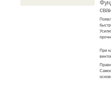
Фун
сва
Появл
быстр
Усили
прочн
При н
винто
Прави
Самос
основ