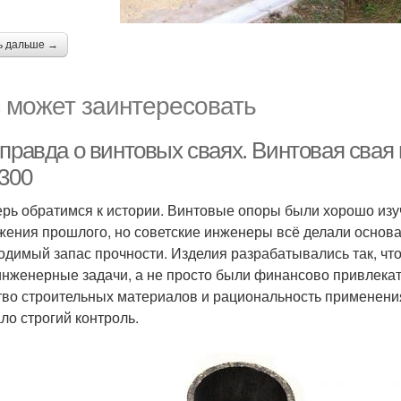
ь дальше →
 может заинтересовать
 правда о винтовых сваях. Винтовая сва
/300
ерь обратимся к истории. Винтовые опоры были хорошо из
жения прошлого, но советские инженеры всё делали основат
одимый запас прочности. Изделия разрабатывались так, ч
инженерные задачи, а не просто были финансово привлекат
тво строительных материалов и рациональность применения
ло строгий контроль.