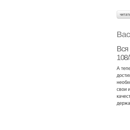
читат
Вас
Вся
108
А теп
дости
необх
свои 
качес
держа