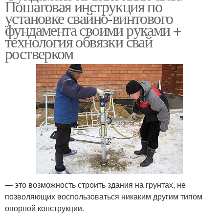
Пошаговая инструкция по
винтовые сваи
установке свайно-винтового
фундамента своими руками +
технология обвязки свай
Фундамент на винтовые
ростверком
Сваи под фундамент
сваи
Ленточный фундамент
Винтовой фундамент
— это возможность строить здания на грунтах, не
позволяющих воспользоваться никаким другим типом
опорной конструкции.