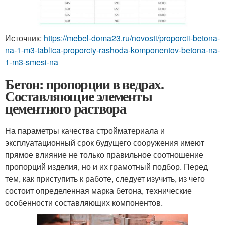
Источник:
https://mebel-doma23.ru/novosti/proporcii-betona-
na-1-m3-tablica-proporciy-rashoda-komponentov-betona-na-
1-m3-smesi-na
Бетон: пропорции в ведрах.
Составляющие элементы
цементного раствора
На параметры качества стройматериала и
эксплуатационный срок будущего сооружения имеют
прямое влияние не только правильное соотношение
пропорций изделия, но и их грамотный подбор. Перед
тем, как приступить к работе, следует изучить, из чего
состоит определенная марка бетона, технические
особенности составляющих компонентов.