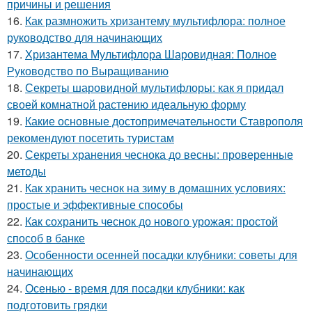
причины и решения
16.
Как размножить хризантему мультифлора: полное
руководство для начинающих
17.
Хризантема Мультифлора Шаровидная: Полное
Руководство по Выращиванию
18.
Секреты шаровидной мультифлоры: как я придал
своей комнатной растению идеальную форму
19.
Какие основные достопримечательности Ставрополя
рекомендуют посетить туристам
20.
Секреты хранения чеснока до весны: проверенные
методы
21.
Как хранить чеснок на зиму в домашних условиях:
простые и эффективные способы
22.
Как сохранить чеснок до нового урожая: простой
способ в банке
23.
Особенности осенней посадки клубники: советы для
начинающих
24.
Осенью - время для посадки клубники: как
подготовить грядки