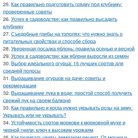
25.
Как правильно подготовить грядку под клубнику:
проверенные советы
26.
Успех в садоводстве: как правильно высадить
клубнику
27.
Съедобные грибы на тополях: что нужно знать о
питательных свойствах и способе сбора
28.
Уверенная посадка яблонь: правила осенью и весной
29.
Успех в садоводстве: как яблони выросли из семян
30.
Выбор идеального огурца: 15 лучших сортов для
средней полосы
31.
Выращивание огурцов на даче: советы и
рекомендации
32.
Выращивание лука в воде: простой способ получить
свежий лук на своем балконе
33.
Как правильно и когда нужно укрывать розы на зиму.
Укрывать или не укрывать?
34.
Устойчивость сортов моркови к морковной мухе и
черной гнили: ключ к высоким урожаям
35.
Как поливать цветы аммиаком рецепт. От мошки и