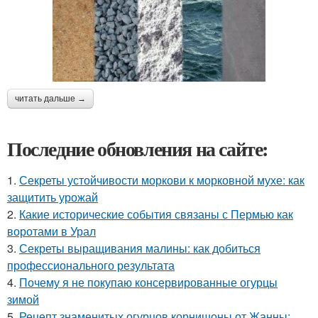
читать дальше →
Последние обновления на сайте:
1.
Секреты устойчивости моркови к морковной мухе: как
защитить урожай
2.
Какие исторические события связаны с Пермью как
воротами в Урал
3.
Секреты выращивания малины: как добиться
профессионального результата
4.
Почему я не покупаю консервированные огурцы
зимой
5.
Рецепт знаменитых огурцов корнишоны от Жанны: