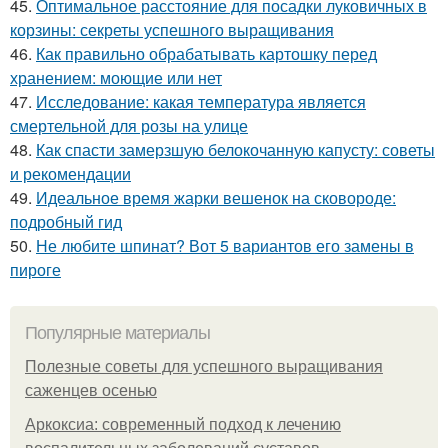
45.
Оптимальное расстояние для посадки луковичных в
корзины: секреты успешного выращивания
46.
Как правильно обрабатывать картошку перед
хранением: моющие или нет
47.
Исследование: какая температура является
смертельной для розы на улице
48.
Как спасти замерзшую белокочанную капусту: советы
и рекомендации
49.
Идеальное время жарки вешенок на сковороде:
подробный гид
50.
Не любите шпинат? Вот 5 вариантов его замены в
пироге
Популярные материалы
Полезные советы для успешного выращивания
саженцев осенью
Аркоксиа: современный подход к лечению