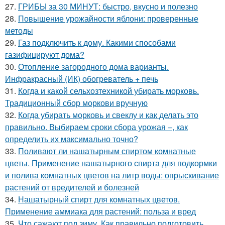
27.
ГРИБЫ за 30 МИНУТ: быстро, вкусно и полезно
28.
Повышение урожайности яблони: проверенные
методы
29.
Газ подключить к дому. Какими способами
газифицируют дома?
30.
Отопление загородного дома варианты.
Инфракрасный (ИК) обогреватель + печь
31.
Когда и какой сельхозтехникой убирать морковь.
Традиционный сбор моркови вручную
32.
Когда убирать морковь и свеклу и как делать это
правильно. Выбираем сроки сбора урожая –, как
определить их максимально точно?
33.
Поливают ли нашатырным спиртом комнатные
цветы. Применение нашатырного спирта для подкормки
и полива комнатных цветов на литр воды: опрыскивание
растений от вредителей и болезней
34.
Нашатырный спирт для комнатных цветов.
Применение аммиака для растений: польза и вред
35.
Что сажают под зиму. Как правильно подготовить