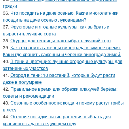
грядки
36.
Что посадить на даче осенью. Какие многолетники
посадить на даче осенью луковицами?
37.
Фруктовые и ягодные культуры: как выбрать и
вырастить лучшие сорта
38.
Огурцы для теплицы: как выбрать лучший сорт
39.
Как сохранить саженцы винограда в зимнее время.
Как и где хранить саженцы и черенки винограда зимой.
40.
В тени и цветущие: лучшие огородные культуры для
затененных участков
41.
Огород в тени: 10 растений, которые будут расти
даже в полумраке
42.
Правильное время для обрезки плакучей берёзы:
советы и рекомендации
43.
Сезонные особенности: когда и почему растут грибы
в лесу
44.
Осенние посадки: какие растения выбрать для
красивого сада в следующем году