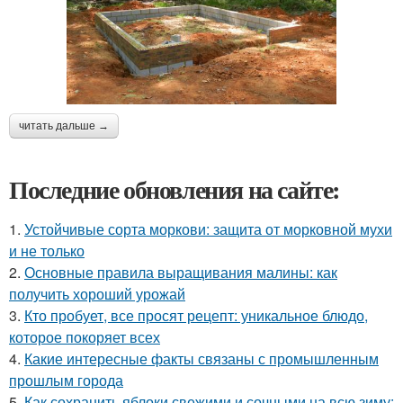
читать дальше →
Последние обновления на сайте:
1.
Устойчивые сорта моркови: защита от морковной мухи
и не только
2.
Основные правила выращивания малины: как
получить хороший урожай
3.
Кто пробует, все просят рецепт: уникальное блюдо,
которое покоряет всех
4.
Какие интересные факты связаны с промышленным
прошлым города
5.
Как сохранить яблоки свежими и сочными на всю зиму: