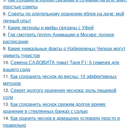
простые советы
6.
Советы по длительному хранению яблок на даче: мой
личный опыт
7.
Какие легенды и мифы связаны с Уфой
8.
Где смотреть группу Анимацию в Москве: полное
расписание
9.
Какие уникальные факты о Набережных Челнах могут
удивить туристов
10.
Семена САДОВИТА томат Таня F1: 5 семечек для
вашего сада
11.
Как сохранить чеснок до весны: 10 эффективных
методов
12.
Секрет долгого хранения чеснока: роль пищевой
соли
13.
Как сохранить чеснок свежим долгое время:
хранение в стеклянных банках с солью
14.
Как хранить чеснок в домашних условиях просто и
правильно