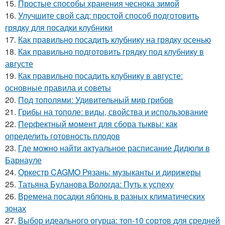
15.
Простые способы хранения чеснока зимой
16.
Улучшите свой сад: простой способ подготовить
грядку для посадки клубники
17.
Как правильно посадить клубнику на грядку осенью
18.
Как правильно подготовить грядку под клубнику в
августе
19.
Как правильно посадить клубнику в августе:
основные правила и советы
20.
Под тополями: Удивительный мир грибов
21.
Грибы на тополе: виды, свойства и использование
22.
Перфектный момент для сбора тыквы: как
определить готовность плодов
23.
Где можно найти актуальное расписание Дидюли в
Барнауле
24.
Оркестр CAGMO Рязань: музыканты и дирижеры
25.
Татьяна Буланова Вологда: Путь к успеху
26.
Времена посадки яблонь в разных климатических
зонах
27.
Выбор идеального огурца: топ-10 сортов для средней