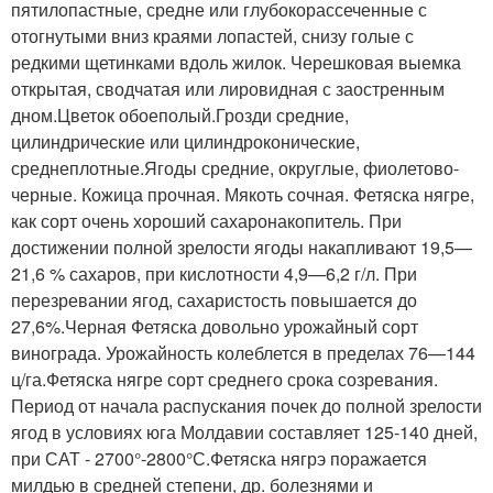
пятилопастные, средне или глубокорассеченные с
отогнутыми вниз краями лопастей, снизу голые с
редкими щетинками вдоль жилок. Черешковая выемка
открытая, сводчатая или лировидная с заостренным
дном.Цветок обоеполый.Грозди средние,
цилиндрические или цилиндроконические,
среднеплотные.Ягоды средние, округлые, фиолетово-
черные. Кожица прочная. Мякоть сочная. Фетяска нягре,
как сорт очень хороший сахаронакопитель. При
достижении полной зрелости ягоды накапливают 19,5—
21,6 % сахаров, при кислотности 4,9—6,2 г/л. При
перезревании ягод, сахаристость повышается до
27,6%.Черная Фетяска довольно урожайный сорт
винограда. Урожайность колеблется в пределах 76—144
ц/га.Фетяска нягре сорт среднего срока созревания.
Период от начала распускания почек до полной зрелости
ягод в условиях юга Молдавии составляет 125-140 дней,
при САТ - 2700°-2800°С.Фетяска нягрэ поражается
милдью в средней степени, др. болезнями и