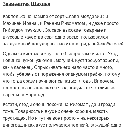
Знаменитая Шахиня
Как только не называют сорт Слава Молдавии : и
Махиней Ирана , и Ранним Ризоматом , и даже просто
Гибридом 199-206 . За свои высокие товарные и
вкусовые качества сорт одно время пользовался
заслуженной популярностью у виноградарей-любителей.
Однако ажиотаж вокруг него быстро закончился. Уход
новинке нужен уж очень могучий. Куст требует заботы,
как младенец. Опрыскивать его надо часто и много,
чтобы уберечь от поражения оидиумом гребня, потому
что тогда сразу начинают сыпаться ягоды. Впрочем,
говорят, из осыпавшихся ягод получаются отличные
варенье и маринад.
Кстати, ягоды очень похожи на Ризомат , да и грозди
тоже. Товарность и вкус их очень хороши, мякоть
хрустящая. Но и тут не все просто – на некоторых
виноградниках вкус получается терпкий, вяжущий одно