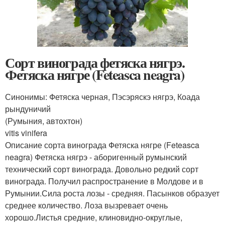
Сорт винограда фетяска нягрэ.
Фетяска нягре (Feteasca neagra)
Синонимы: Фетяска черная, Пэсэряскэ нягрэ, Коада
рындуничий
(Румыния, автохтон)
vitis vinifera
Описание сорта винограда Фетяска нягре (Feteasca
neagra) Фетяска нягрэ - аборигенный румынский
технический сорт винограда. Довольно редкий сорт
винограда. Получил распространение в Молдове и в
Румынии.Сила роста лозы - средняя. Пасынков образует
среднее количество. Лоза вызревает очень
хорошо.Листья средние, клиновидно-округлые,