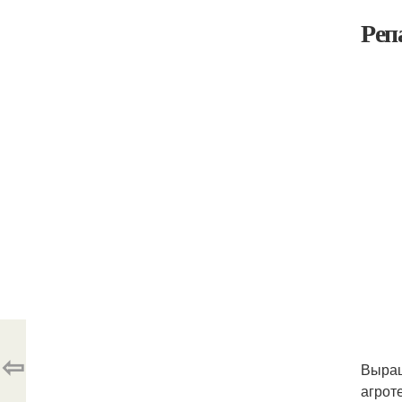
Реп
⇦
Выращ
агроте