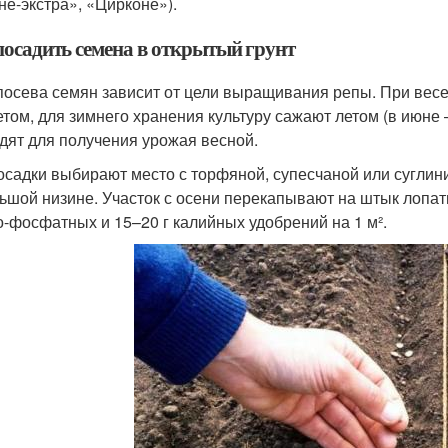
не-экстра», «Цирконе»).
посадить семена в открытый грунт
посева семян зависит от цели выращивания репы. При весе
етом, для зимнего хранения культуру сажают летом (в июне 
дят для получения урожая весной.
осадки выбирают место с торфяной, супесчаной или суглин
ьшой низине. Участок с осени перекапывают на штык лопаты 
о-фосфатных и 15–20 г калийных удобрений на 1 м².