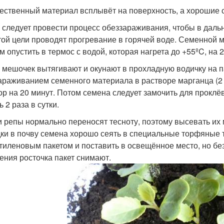
ественный материал всплывёт на поверхность, а хорошие с
 следует провести процесс обеззараживания, чтобы в дал
той цели проводят прогревание в горячей воде. Семенной 
м опустить в термос с водой, которая нагрета до +55ºC, на 
 мешочек вытягивают и окунают в прохладную водичку на п
араживанием семенного материала в растворе марганца (2 г
ор на 20 минут. Потом семена следует замочить для проклё
 2 раза в сутки.
и репы нормально переносят тесноту, поэтому высевать их 
ки в почву семена хорошо сеять в специальные торфяные т
тиленовым пакетом и поставить в освещённое место, но бе
ения росточка пакет снимают.