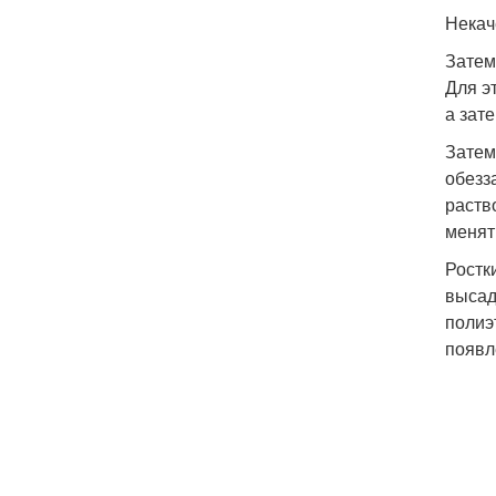
Некач
Затем
Для э
а зате
Затем
обезз
раств
менять
Ростк
высад
полиэ
появл