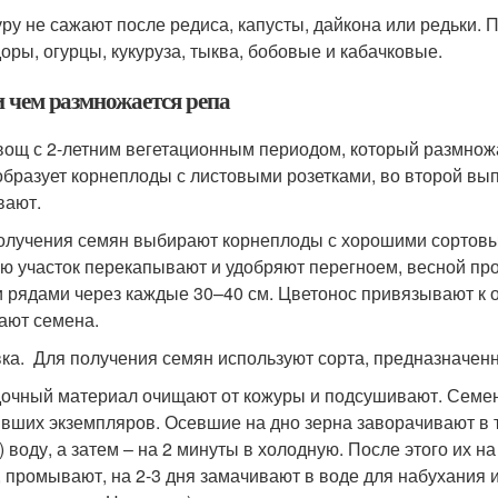
уру не сажают после редиса, капусты, дайкона или редьки
оры, огурцы, кукуруза, тыква, бобовые и кабачковые.
и чем размножается репа
вощ с 2-летним вегетационным периодом, который размнож
образует корнеплоды с листовыми розетками, во второй выпу
вают.
олучения семян выбирают корнеплоды с хорошими сортовы
ю участок перекапывают и удобряют перегноем, весной пр
 рядами через каждые 30–40 см. Цветонос привязывают к оп
ают семена.
ка. Для получения семян используют сорта, предназначенн
очный материал очищают от кожуры и подсушивают. Семена
вших экземпляров. Осевшие на дно зерна заворачивают в т
) воду, а затем – на 2 минуты в холодную. После этого их 
, промывают, на 2-3 дня замачивают в воде для набухания и