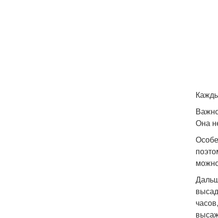
Кажды
Важно
Она н
Особе
поэто
можно
Дальш
высад
часов
высаж