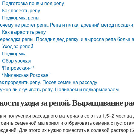
Подготовка почвы под репу
Как посеять репу
Подкормка репы
очему не растет репа. Репа и пятка: древний метод посадки
Как вырастить репу
ересадка репы. Посадил дед репку, и выросла репа больша
Уход за репой
Подкормка
Сбор урожая
'Петровская-1'
' Миланская Розовая '
ак проредить репу. Посев семян на рассаду
ужно ли окучивать репу. Поливаем и подкармливаем
кости ухода за репой. Выращивание ра
для получения рассадного материала сеют за 1,5–2 месяца 
товить семенной материал и отбраковать семена с пустота
ждений. Для этого их нужно поместить в солевой раствор (5