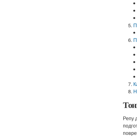
П
П
К
Н
Тон
Репу 
подго
повре