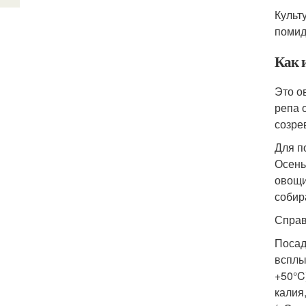
Культ
помид
Как 
Это о
репа 
созре
Для п
Осень
овощи
собир
Справ
Посад
всплы
+50°C
калия