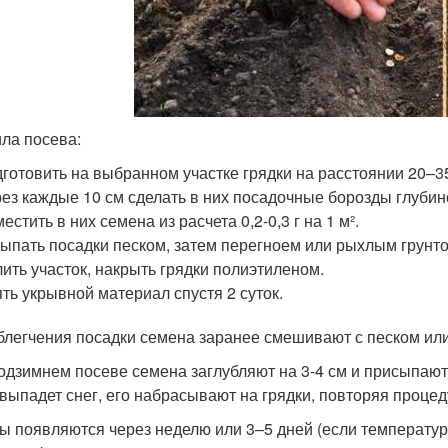
ла посева:
готовить на выбранном участке грядки на расстоянии 20–35 
ез каждые 10 см сделать в них посадочные борозды глубино
естить в них семена из расчета 0,2-0,3 г на 1 м².
ыпать посадки песком, затем перегноем или рыхлым грунто
ить участок, накрыть грядки полиэтиленом.
ть укрывной материал спустя 2 суток.
блегчения посадки семена заранее смешивают с песком или
одзимнем посеве семена заглубляют на 3-4 см и присыпают
 выпадет снег, его набрасывают на грядки, повторяя процеду
ы появляются через неделю или 3–5 дней (если температур