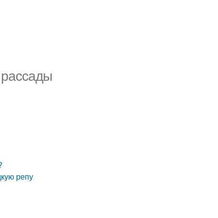
 рассады
?
дкую репу