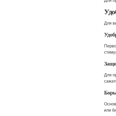
Для п
Удо
Для в
Удоб
Перво
стиму
Защи
Для п
сажат
Борь
Основ
или б