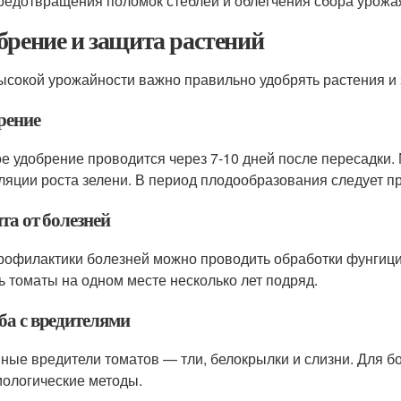
редотвращения поломок стеблей и облегчения сбора урожа
брение и защита растений
ысокой урожайности важно правильно удобрять растения и 
рение
е удобрение проводится через 7-10 дней после пересадки.
ляции роста зелени. В период плодообразования следует п
та от болезней
рофилактики болезней можно проводить обработки фунгици
ь томаты на одном месте несколько лет подряд.
ба с вредителями
ные вредители томатов — тли, белокрылки и слизни. Для б
иологические методы.