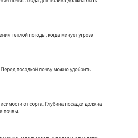
ния почвы. Вода для полива должна быть
ния теплой погоды, когда минует угроза
 Перед посадкой почву можно удобрить
висимости от сорта. Глубина посадки должна
е почвы.