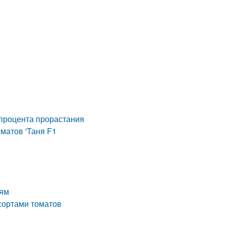
1
 процента прорастания
матов 'Таня F1
лям
 сортами томатов