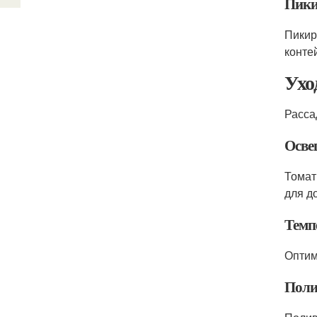
Пики
Пикир
конте
Ухо
Расса
Осве
Томат
для д
Темп
Оптим
Поли