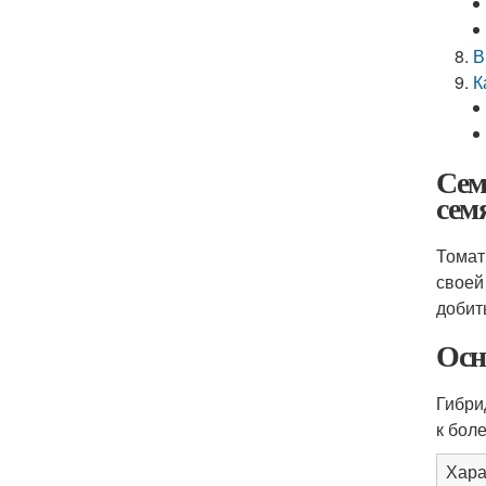
В
К
Сем
сем
Томат
своей
добит
Осн
Гибри
к бол
Хара