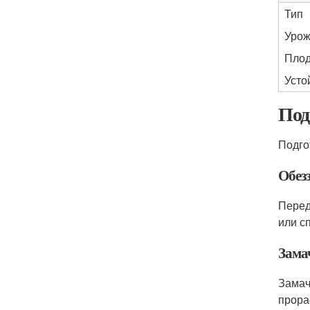
Тип
Урож
Пло
Усто
Под
Подго
Обез
Перед
или с
Зама
Замач
прора