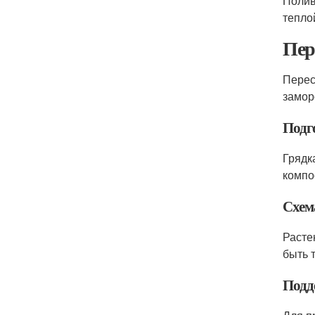
Полив
тепло
Пер
Перес
замор
Подг
Грядк
компо
Схем
Расте
быть 
Подд