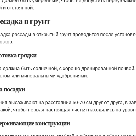
 должен быть умеренным, чтобы не допустить переувлажне
й и отстоянной.
есадка в грунт
адка рассады в открытый грунт проводится после установле
озков.
отовка грядки
а должна быть солнечной, с хорошо дренированной почвой.
стом или минеральными удобрениями.
а посадки
ния высаживают на расстоянии 50-70 см друг от друга, в за
такой, чтобы первая настоящая листья находились на уровн
ерживающие конструкции