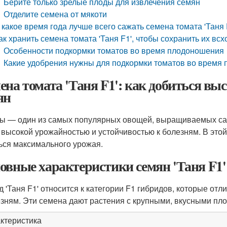
Берите только зрелые плоды для извлечения семян
Отделите семена от мякоти
 какое время года лучше всего сажать семена томата 'Таня
ак хранить семена томата 'Таня F1', чтобы сохранить их вс
Особенности подкормки томатов во время плодоношения
Какие удобрения нужны для подкормки томатов во время
ена томата 'Таня F1': как добиться вы
ян
ы — один из самых популярных овощей, выращиваемых сад
 высокой урожайностью и устойчивостью к болезням. В этой
ься максимального урожая.
овные характеристики семян 'Таня F1'
д 'Таня F1' относится к категории F1 гибридов, которые о
езням. Эти семена дают растения с крупными, вкусными пл
ктеристика