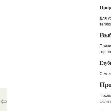
Прор
Для у
тепло
Выб
Почва
горшо
Глуб
Семена
Про
После
⇦
Если 