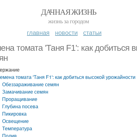
ДАЧНАЯ ЖИЗНЬ
жизнь за городом
главная
новости
статьи
ена томата 'Таня F1': как добиться 
ян
ержание
емена томата 'Таня F1': как добиться высокой урожайности
Обеззараживание семян
Замачивание семян
Проращивание
Глубина посева
Пикировка
Освещение
Температура
Полив