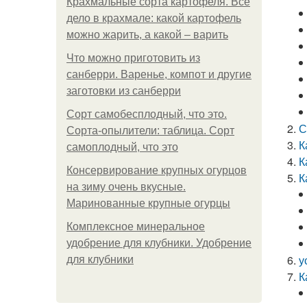
Крахмальные сорта картофеля. Все
дело в крахмале: какой картофель
можно жарить, а какой – варить
Что можно приготовить из
санберри. Варенье, компот и другие
заготовки из санберри
Сорт самобесплодный, что это.
С
Сорта-опылители: таблица. Сорт
К
самоплодный, что это
К
Консервирование крупных огурцов
К
на зиму очень вкусные.
Маринованные крупные огурцы
Комплексное минеральное
удобрение для клубники. Удобрение
у
для клубники
К