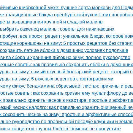
ойчивые к морковной мухе: лучшие сорта моркови для Под
ие традиционные блюда оренбургской кухни стоит попробов
реты выращивания крупной и сладкой малины
 выбрать саженец малины: советы для начинающих
 пробует, все просят рецепт: уникальное блюдо, которое пок
стящие корнишоны на зиму: 5 простых рецептов без стери
 сохранить летние яблоки в домашних условиях подольше
вила сбора и хранения яблок на зиму: полное руководство
езные советы: как правильно сохранить яблоки в домашних
урцы на зиму: самый вкусный болгарский рецепт, который 
урцы на зиму: 5 вкусных рецептов с фотографиями
чему фикус бенджамина сбрасывает листья: причины и ре
остые советы: как сохранить хризантему мультифлору до в
к правильно хранить чеснок в квартире: простые и эффект
ежий чеснок надолго: как правильно хранить очищенный че
к сохранить чеснок на зиму: простые и эффективные спосо
лное руководство по правильной посадке клубники и земля
иша концертов группы Любэ в Тюмени: не пропустите