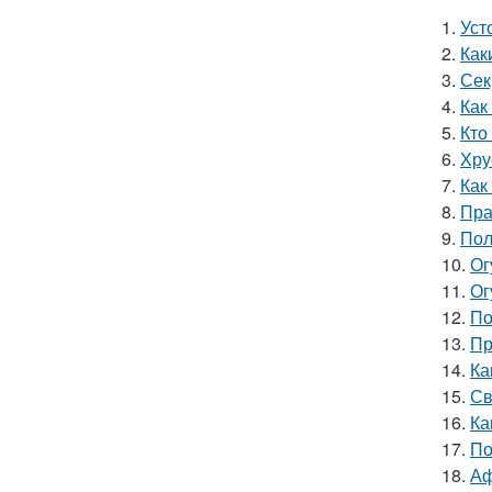
1.
Уст
2.
Как
3.
Сек
4.
Как
5.
Кто
6.
Хру
7.
Как
8.
Пра
9.
Пол
10.
Ог
11.
Ог
12.
По
13.
Пр
14.
Ка
15.
Св
16.
Ка
17.
По
18.
Аф