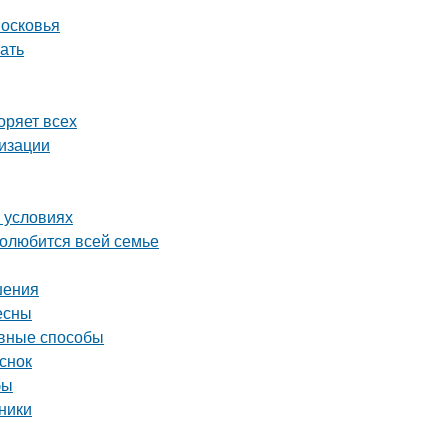
московья
ать
оряет всех
лизации
 условиях
полюбится всей семье
шения
есны
ивные способы
снок
бы
ники