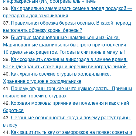
Инфракрасный (ИК) обогреватель + печь
36.
Как правильно замачивать семена перед посадкой —
препараты для замачивания
37.
Правильная обрезка березы осенью. В какой период
выполнять обрезку кроны березы?
38.
Быстрые маринованные шампиньоны из банки.
Маринованные шампиньоны быстрого приготовления:
10 идеальных рецептов. Готовы в считанные минуты!
39.
Как сохранить саженцы винограда в зимнее время.
Как и где хранить саженцы и черенки винограда зимой.
40.
Как хранить свежие огурцы в холодильнике.
Хранение огурцов в холодильнике
41.
Почему огурцы горькие и что нужно делать.. Причины
появления горечи в огурцах
42.
Корявая морковь: причина ее появления и как с ней
бороться
43.
Сезонные особенности: когда и почему растут грибы
в лесу
44.
Как защитить тыкву от заморозков на почве: советы и