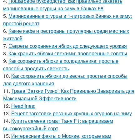
4.
Пошаговое руководство: как правильно закатать
маринованные огурцы на зиму в банках 68
5.
Маринованные огурцы в 1-литровых банках на зиму:
простой рецепт
6.
Какие кафе и рестораны популярны среди местных
жителей
7.
Секреты сохранения яблок до следующего урожая
8.
Как хранить яблоки свежими: проверенные советы
9.
Как сохранить яблоки в холодильнике: простые
способы продлить свежесть
10.
Как сохранить яблоки до весны: простые способы
для долгого хранения
11.
Трава 'Заткни Гузно': Как Правильно Заваривать для
Максимальной Эффективности
12.
Headlines:
13.
Рецепт заготовки резаных крупных огурцов на зиму
14.
Купить семена томат Таня F1: выращиваем
высокоурожайный сорт
15.
Интересные факты о Москве, которые вам