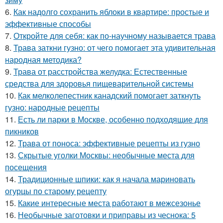
6.
Как надолго сохранить яблоки в квартире: простые и
эффективные способы
7.
Откройте для себя: как по-научному называется трава
8.
Трава заткни гузно: от чего помогает эта удивительная
народная методика?
9.
Трава от расстройства желудка: Естественные
средства для здоровья пищеварительной системы
10.
Как мелколепестник канадский помогает заткнуть
гузно: народные рецепты
11.
Есть ли парки в Москве, особенно подходящие для
пикников
12.
Трава от поноса: эффективные рецепты из гузно
13.
Скрытые уголки Москвы: необычные места для
посещения
14.
Традиционные шпики: как я начала мариновать
огурцы по старому рецепту
15.
Какие интересные места работают в межсезонье
16.
Необычные заготовки и приправы из чеснока: 5