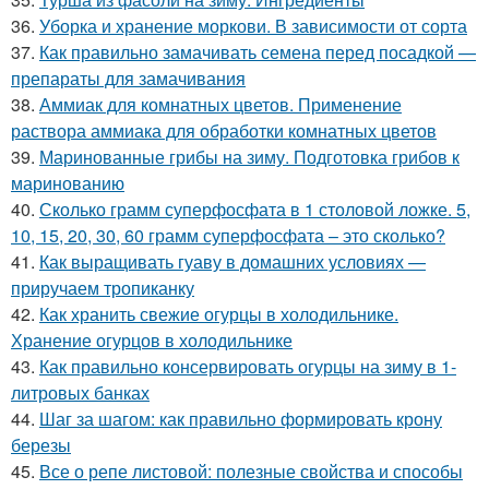
36.
Уборка и хранение моркови. В зависимости от сорта
37.
Как правильно замачивать семена перед посадкой —
препараты для замачивания
38.
Аммиак для комнатных цветов. Применение
раствора аммиака для обработки комнатных цветов
39.
Маринованные грибы на зиму. Подготовка грибов к
маринованию
40.
Сколько грамм суперфосфата в 1 столовой ложке. 5,
10, 15, 20, 30, 60 грамм суперфосфата – это сколько?
41.
Как выращивать гуаву в домашних условиях —
приручаем тропиканку
42.
Как хранить свежие огурцы в холодильнике.
Хранение огурцов в холодильнике
43.
Как правильно консервировать огурцы на зиму в 1-
литровых банках
44.
Шаг за шагом: как правильно формировать крону
березы
45.
Все о репе листовой: полезные свойства и способы