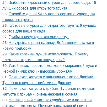
24.
Выберите идеальный огурец для своего сада: 15
лучших сортов для открытого грунта
25.
Откройте для себя 15 новых сортов огурцов для
открытого грунта
26.
Кустовые огурцы для открытого грунта: 6 лучших
сортов для вашего сада
27.
Грибы в лесу: где и как они растут
28.
Не укрываю розы на зиму. Добавление статьи в
новую подборку
29.
Какие корзины лучше использовать.. Почему
плетеные корзины так популярны?
30.
Устойчивость сортов моркови к морковной мухе и
черной гнили: ключ к высоким урожаям
31.
Пекинская капуста с шампиньонами по Дюкану..
Тушеная капуста с грибами по Дюкану
32.
Пекинская капуста с грибам. Тушеная пекинская
капуста с грибами, очень нежная и сочная
33.
Нашатырный спирт, как удобрение и полезная
азотная подкормка. Почему нашатырный спирт