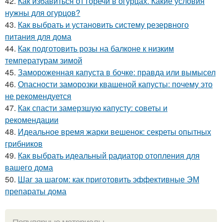
42.
Как избавиться от горечи в огурцах. Какие условия
нужны для огурцов?
43.
Как выбрать и установить систему резервного
питания для дома
44.
Как подготовить розы на балконе к низким
температурам зимой
45.
Замороженная капуста в бочке: правда или вымысел
46.
Опасности заморозки квашеной капусты: почему это
не рекомендуется
47.
Как спасти замерзшую капусту: советы и
рекомендации
48.
Идеальное время жарки вешенок: секреты опытных
грибников
49.
Как выбрать идеальный радиатор отопления для
вашего дома
50.
Шаг за шагом: как приготовить эффективные ЭМ
препараты дома