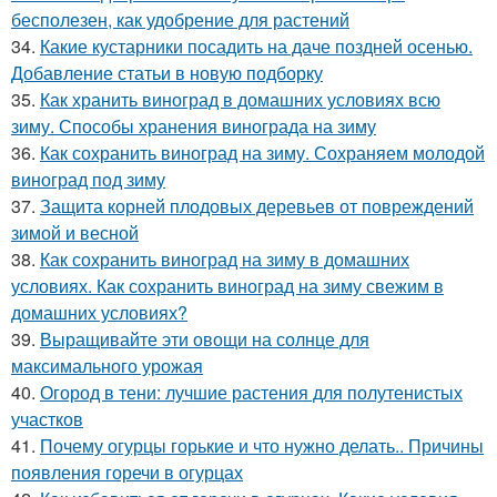
бесполезен, как удобрение для растений
34.
Какие кустарники посадить на даче поздней осенью.
Добавление статьи в новую подборку
35.
Как хранить виноград в домашних условиях всю
зиму. Способы хранения винограда на зиму
36.
Как сохранить виноград на зиму. Сохраняем молодой
виноград под зиму
37.
Защита корней плодовых деревьев от повреждений
зимой и весной
38.
Как сохранить виноград на зиму в домашних
условиях. Как сохранить виноград на зиму свежим в
домашних условиях?
39.
Выращивайте эти овощи на солнце для
максимального урожая
40.
Огород в тени: лучшие растения для полутенистых
участков
41.
Почему огурцы горькие и что нужно делать.. Причины
появления горечи в огурцах