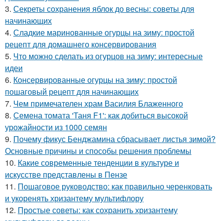
3.
Секреты сохранения яблок до весны: советы для
начинающих
4.
Сладкие маринованные огурцы на зиму: простой
рецепт для домашнего консервирования
5.
Что можно сделать из огурцов на зиму: интересные
идеи
6.
Консервированные огурцы на зиму: простой
пошаговый рецепт для начинающих
7.
Чем примечателен храм Василия Блаженного
8.
Семена томата 'Таня F1': как добиться высокой
урожайности из 1000 семян
9.
Почему фикус Бенджамина сбрасывает листья зимой?
Основные причины и способы решения проблемы
10.
Какие современные тенденции в культуре и
искусстве представлены в Пензе
11.
Пошаговое руководство: как правильно черенковать
и укоренять хризантему мультифлору
12.
Простые советы: как сохранить хризантему