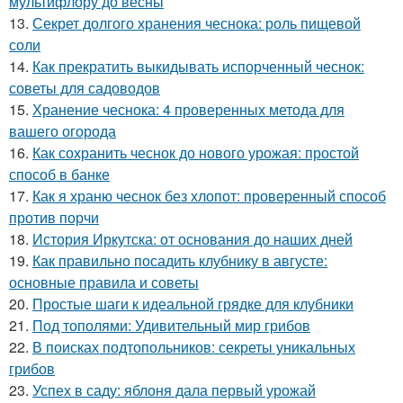
мультифлору до весны
13.
Секрет долгого хранения чеснока: роль пищевой
соли
14.
Как прекратить выкидывать испорченный чеснок:
советы для садоводов
15.
Хранение чеснока: 4 проверенных метода для
вашего огорода
16.
Как сохранить чеснок до нового урожая: простой
способ в банке
17.
Как я храню чеснок без хлопот: проверенный способ
против порчи
18.
История Иркутска: от основания до наших дней
19.
Как правильно посадить клубнику в августе:
основные правила и советы
20.
Простые шаги к идеальной грядке для клубники
21.
Под тополями: Удивительный мир грибов
22.
В поисках подтопольников: секреты уникальных
грибов
23.
Успех в саду: яблоня дала первый урожай