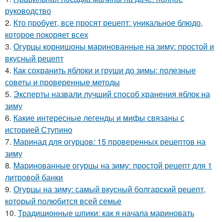
руководство
2.
Кто пробует, все просят рецепт: уникальное блюдо,
которое покоряет всех
3.
Огурцы корнишоны маринованные на зиму: простой и
вкусный рецепт
4.
Как сохранить яблоки и груши до зимы: полезные
советы и проверенные методы
5.
Эксперты назвали лучший способ хранения яблок на
зиму
6.
Какие интересные легенды и мифы связаны с
историей Ступино
7.
Маринад для огурцов: 15 проверенных рецептов на
зиму
8.
Маринованные огурцы на зиму: простой рецепт для 1
литровой банки
9.
Огурцы на зиму: самый вкусный болгарский рецепт,
который полюбится всей семье
10.
Традиционные шпики: как я начала мариновать