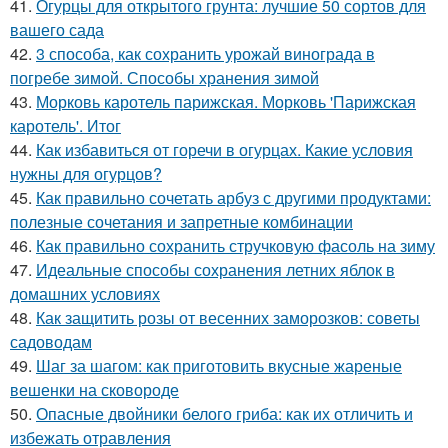
41.
Огурцы для открытого грунта: лучшие 50 сортов для
вашего сада
42.
3 способа, как сохранить урожай винограда в
погребе зимой. Способы хранения зимой
43.
Морковь каротель парижская. Морковь 'Парижская
каротель'. Итог
44.
Как избавиться от горечи в огурцах. Какие условия
нужны для огурцов?
45.
Как правильно сочетать арбуз с другими продуктами:
полезные сочетания и запретные комбинации
46.
Как правильно сохранить стручковую фасоль на зиму
47.
Идеальные способы сохранения летних яблок в
домашних условиях
48.
Как защитить розы от весенних заморозков: советы
садоводам
49.
Шаг за шагом: как приготовить вкусные жареные
вешенки на сковороде
50.
Опасные двойники белого гриба: как их отличить и
избежать отравления