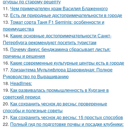
огурцы по старому рецепту
11.
Чем примечателен храм Василия Блаженного
12.
Есть ли природные достопримечательности в городе
13.
Томат сорта Таня F1 Seminis: особенности и
преимущества
14.
Какие основные достопримечательности Санкт-
Петербурга рекомендуют посетить туристам
15.
Почему фикус бенджамина сбрасывает листья:
причины и решения
16.
Какие современные культурные центры есть в городе
17.
Хризантема Мультифлора Шаровидная: Полное
Руководство по Выращиванию
18.
Headlines:
19.
Как развивалась промышленность в Кургане в
советский период
20.
Как сохранить чеснок до весны: проверенные
способы и полезные советы
21.
Как сохранить чеснок до весны: 15 простых способов
22.
Полный гид по подготовке почвы и посадке клубники: