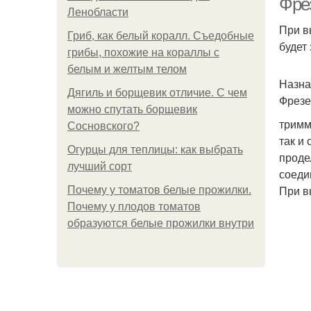
Фрез
Ленобласти
При в
Гриб, как белый коралл. Съедобные
будет
грибы, похожие на кораллы с
белым и желтым телом
Назна
Дягиль и борщевик отличие. С чем
Фрезе
можно спутать борщевик
тримм
Сосновского?
так и
Огурцы для теплицы: как выбрать
проде
лучший сорт
соеди
При в
Почему у томатов белые прожилки.
Почему у плодов томатов
образуются белые прожилки внутри