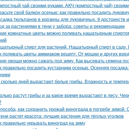
мпостный чай своими руками. АКЧ (компостный чай) своим
расьте свой балкон осенью: как правильно посадить лукови
садка тюльпанов в корзины для луковичных. 9 достоинств 
од за растениями в тени у забора: советы и рекомендации
кие комнатные цветы можно поливать нашатырным спиртом
ний
шатырный спирт для растений. Нашатырный спирт в саду. 
к поливать цветы аммиаком рецепт. От мошки и других вре
кие овощи можно сажать под зиму. Как высевать семена п
к правильно посадить кустарники осенью. Осенняя посадка
рники
 сколько дней вырастают белые грибы. Влажность и темпер
я
олько растут грибы и за какое время вырастают в лесу. Че
?
способа, как сохранить урожай винограда в погребе зимой.
тени растет красота: лучшие растения для тёплых уголков
к правильно укрывать виноград на зиму