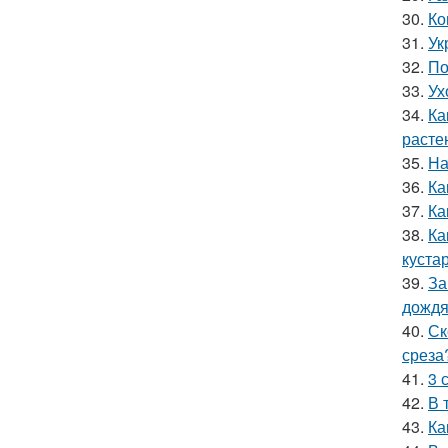
30.
Ко
31.
Ук
32.
По
33.
Ух
34.
Ка
расте
35.
На
36.
Ка
37.
Ка
38.
Ка
куста
39.
За
дожд
40.
Ск
среза
41.
3 
42.
В 
43.
Ка