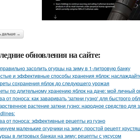
ь дальше →
ледние обновления на сайте:
 правильно засолить огурцы на зиму в 1-литровую банку
стые и эффективные способы хранения яблок: наслаждайте
реты сохранения яблок до следующего урожая
еты по длительному хранению яблок на даче: мой личный 
ва от поноса: как заваривать 'заткни гузно' для быстрого об
арственное растение заткни гузно: народное средство для 
dlines:
ва от поноса: эффективные рецепты из гузно
инуем маленькие огурчики на зиму: простой рецепт хрустя
урцы в литровых банках на зиму: рецепты с уксусом