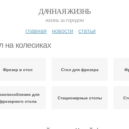
ДАЧНАЯ ЖИЗНЬ
жизнь за городом
главная
новости
статьи
л на колесиках
Фрезер в стол
Стол для фрезера
Ф
риспособление для
Стационарные столы
Ст
фрезерного стола