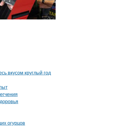
сь вкусом круглый год
опыт
легчения
здоровья
щих огурцов