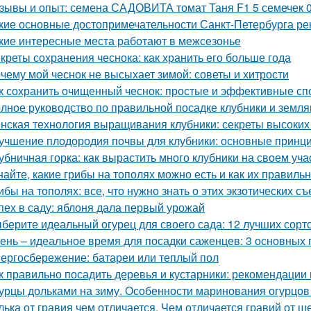
зывы и опыт: семена САДОВИТА томат Таня F1 5 семечек 
кие основные достопримечательности Санкт-Петербурга ре
кие интересные места работают в межсезонье
креты сохранения чеснока: как хранить его больше года
чему мой чеснок не высыхает зимой: советы и хитрости
к сохранить очищенный чеснок: простые и эффективные с
лное руководство по правильной посадке клубники и земля
нская технология выращивания клубники: секреты высоких 
учшение плодородия почвы для клубники: основные принц
убничная горка: как вырастить много клубники на своем уча
найте, какие грибы на тополях можно есть и как их правиль
ибы на тополях: все, что нужно знать о этих экзотических с
пех в саду: яблоня дала первый урожай
берите идеальный огурец для своего сада: 12 лучших сорто
ень – идеальное время для посадки саженцев: 3 основных 
ергосбережение: батареи или теплый пол
к правильно посадить деревья и кустарники: рекомендации
урцы дольками на зиму. Особенности маринования огурцов
лька от гравия чем отличается. Чем отличается гравий от щ