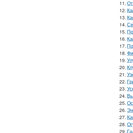
11.
От
12.
Ка
13.
Ка
14.
Се
15.
По
16.
Ка
17.
По
18.
Фи
19.
Ул
20.
Кл
21.
Уз
22.
Гр
23.
Ус
24.
Вы
25.
Ос
26.
Эн
27.
Ка
28.
Ог
29.
Га