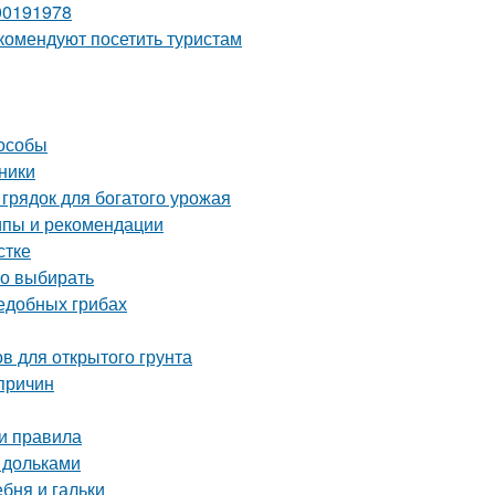
00191978
комендуют посетить туристам
пособы
ники
грядок для богатого урожая
ипы и рекомендации
стке
но выбирать
ъедобных грибах
в для открытого грунта
причин
 и правила
 дольками
ебня и гальки