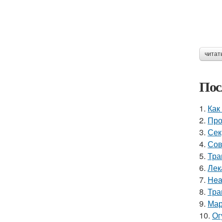
читат
Пос
1.
Как
2.
Про
3.
Сек
4.
Сов
5.
Тра
6.
Лек
7.
Hea
8.
Тра
9.
Мар
10.
Ог