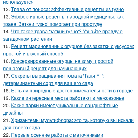
используется
12.
Трава от поноса: эффективные рецепты из гузно
13.
Эффективные рецепты народной медицины: как
трава 'Заткни гузно' помогает при простуде
14.
Что такое трава 'заткни гузно'? Узнайте правду о
загадочном растении
15.
Рецепт маринованных огурцов без закатки с уксусом:
простой и вкусный способ
16.
Консервированные огурцы на зиму: простой
пошаговый рецепт для начинающих
17.
Секреты выращивания томата 'Таня F1':
детерминантный сорт для вашего сада
18.
Есть ли природные достопримечательности в городе
19.
Какие интересные места работают в межсезонье
20.
Какие парки имеют уникальные ландшафтные
дизайны
21.
Хризантемы мультифлора: это та, которую вы искали
для своего сада
22.
Первые осенние работы с маточниками