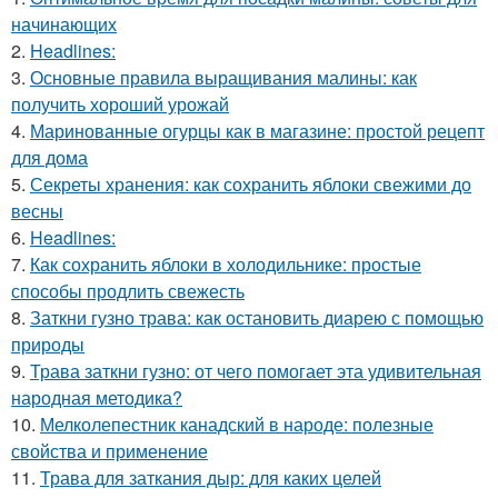
начинающих
2.
Headlines:
3.
Основные правила выращивания малины: как
получить хороший урожай
4.
Маринованные огурцы как в магазине: простой рецепт
для дома
5.
Секреты хранения: как сохранить яблоки свежими до
весны
6.
Headlines:
7.
Как сохранить яблоки в холодильнике: простые
способы продлить свежесть
8.
Заткни гузно трава: как остановить диарею с помощью
природы
9.
Трава заткни гузно: от чего помогает эта удивительная
народная методика?
10.
Мелколепестник канадский в народе: полезные
свойства и применение
11.
Трава для заткания дыр: для каких целей