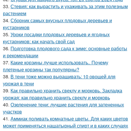
33.
Стевия: как вырастить и ухаживать за этим полезным
растением
34.
Сборник самых вкусных плодовых деревьев и
кустарников
35.
Уроки посадки плодовых деревьев и ягодных
кустарников: как начать свой сад
36.
Подготовка плодового сада к зиме: основные работы
и рекомендации
37.
Какие корзины лучше использовать.. Почему
плетеные корзины так популярны?
38.
В тени тоже можно выращивать: 10 овощей для
урожая в тени
39.
Как правильно хранить свеклу и морковь. Закладка
урожая: как правильно хранить свеклу и морковь
40.
Озеленение тени: лучшие растения для затененных
участков
41.
Аммиак поливать комнатные цветы. Для каких цветов
может применяться нашатырный спирт и в каких случаях