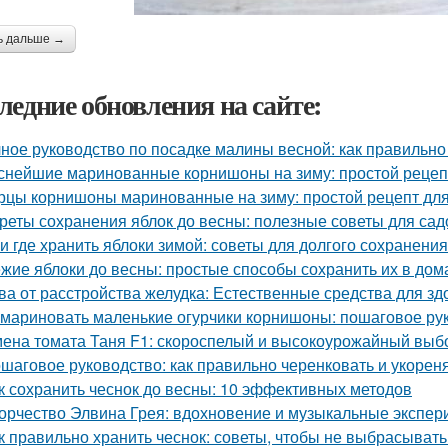
ь дальше →
ледние обновления на сайте:
ное руководство по посадке малины весной: как правильно
снейшие маринованные корнишоны на зиму: простой рецеп
рцы корнишоны маринованные на зиму: простой рецепт дл
реты сохранения яблок до весны: полезные советы для са
 и где хранить яблоки зимой: советы для долгого сохранения
жие яблоки до весны: простые способы сохранить их в до
ва от расстройства желудка: Естественные средства для 
 мариновать маленькие огурчики корнишоны: пошаговое р
ена томата Таня F1: скороспелый и высокоурожайный выб
шаговое руководство: как правильно черенковать и укорен
к сохранить чеснок до весны: 10 эффективных методов
орчество Элвина Грея: вдохновение и музыкальные экспе
к правильно хранить чеснок: советы, чтобы не выбрасыват