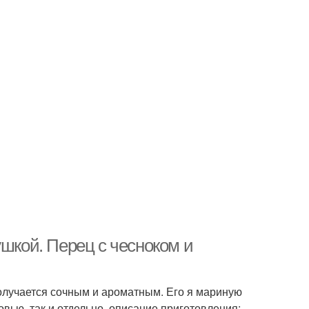
ушкой. Перец с чесноком и
 получается сочным и ароматным. Его я мариную
вью, так и отдельно. описание приготовления: