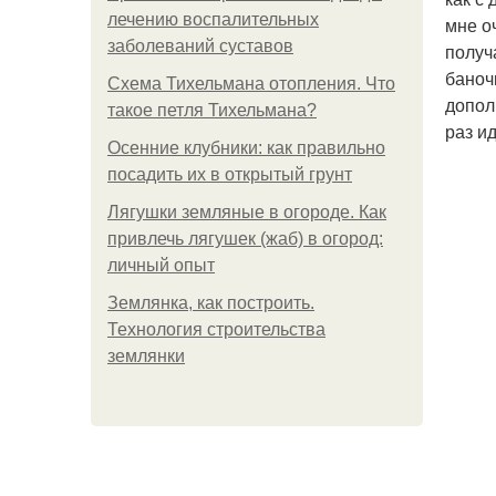
лечению воспалительных
мне о
заболеваний суставов
получ
баноч
Схема Тихельмана отопления. Что
допол
такое петля Тихельмана?
раз и
Осенние клубники: как правильно
посадить их в открытый грунт
Лягушки земляные в огороде. Как
привлечь лягушек (жаб) в огород:
личный опыт
Землянка, как построить.
Технология строительства
землянки