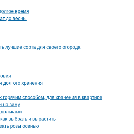
 долгое время
ат до весны
ь лучшие сорта для своего огорода
ловия
я долгого хранения
х горячим способом, для хранения в квартире
и на зиму
 дольками
 как выбрать и вырастить
езать розы осенью