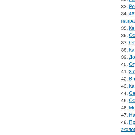
33.
Ре
34.
46
напра
35.
Ка
36.
Ос
37.
Ог
38.
Ка
39.
До
40.
Ог
41.
3 
42.
В 
43.
Ка
44.
Се
45.
Ос
46.
Ме
47.
На
48.
Пр
эколо