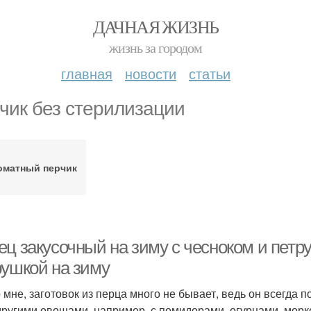
ДАЧНАЯ ЖИЗНЬ
жизнь за городом
главная
новости
статьи
чик без стерилизации
оматный перчик
ец закусочный на зиму с чесноком и петр
рушкой на зиму
о мне, заготовок из перца много не бывает, ведь он всегда
 другими овощами, например, с помидорами, огурцами, морко