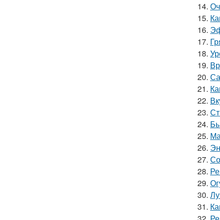
14.
Оч
15.
Ка
16.
Эф
17.
Гр
18.
Ур
19.
Вр
20.
Са
21.
Ка
22.
Вк
23.
Ст
24.
Бы
25.
Ма
26.
Эн
27.
Со
28.
Ре
29.
Ог
30.
Лу
31.
Ка
32.
Ре