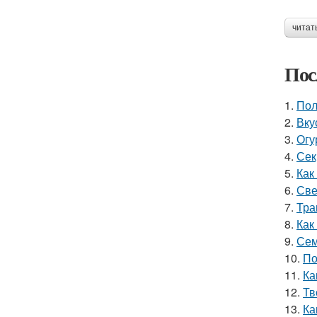
читат
Пос
1.
Пол
2.
Вку
3.
Огу
4.
Сек
5.
Как
6.
Све
7.
Тра
8.
Как
9.
Сем
10.
По
11.
Ка
12.
Тв
13.
Ка