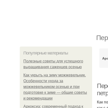
Пер
Популярные материалы
Ар
Полезные советы для успешного
выращивания саженцев осенью
Как укрыть на зиму можжевельник.
Особенности ухода за
Пер
можжевельником осенью и при
пет
подготовке к зиме — общие советы
и рекомендации
Как п
Аркоксиа: современный подход к
как с