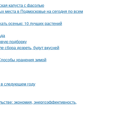
ская капуста с фасолью
х места в Подмосковье на сегодня по всем
жать осенью: 10 лучших растений
ада
овую подборку
е сбора дозреть, будут вкусней
 Способы хранения зимой
а в следующем году
льстве: экономия, энергоэффективность,