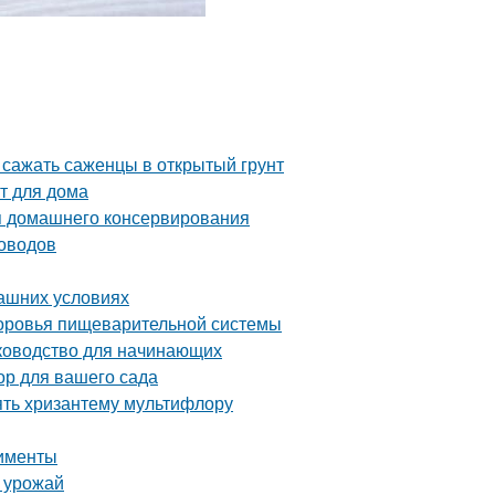
 сажать саженцы в открытый грунт
т для дома
я домашнего консервирования
доводов
машних условиях
здоровья пищеварительной системы
уководство для начинающих
ор для вашего сада
ять хризантему мультифлору
рименты
ь урожай