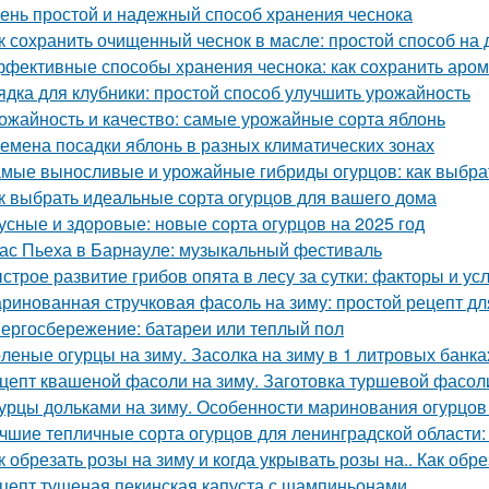
ень простой и надежный способ хранения чеснока
к сохранить очищенный чеснок в масле: простой способ на
фективные способы хранения чеснока: как сохранить аром
ядка для клубники: простой способ улучшить урожайность
ожайность и качество: самые урожайные сорта яблонь
емена посадки яблонь в разных климатических зонах
мые выносливые и урожайные гибриды огурцов: как выбрат
к выбрать идеальные сорта огурцов для вашего дома
усные и здоровые: новые сорта огурцов на 2025 год
ас Пьеха в Барнауле: музыкальный фестиваль
строе развитие грибов опята в лесу за сутки: факторы и ус
ринованная стручковая фасоль на зиму: простой рецепт дл
ергосбережение: батареи или теплый пол
леные огурцы на зиму. Засолка на зиму в 1 литровых банка
цепт квашеной фасоли на зиму. Заготовка туршевой фасол
урцы дольками на зиму. Особенности маринования огурцов
чшие тепличные сорта огурцов для ленинградской области:
к обрезать розы на зиму и когда укрывать розы на.. Как обр
цепт тушеная пекинская капуста с шампиньонами.