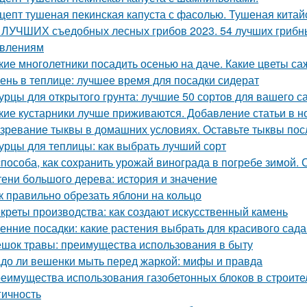
цепт тушеная пекинская капуста с фасолью. Тушеная китай
 ЛУЧШИХ съедобных лесных грибов 2023. 54 лучших грибны
влениям
кие многолетники посадить осенью на даче. Какие цветы са
ень в теплице: лучшее время для посадки сидерат
урцы для открытого грунта: лучшие 50 сортов для вашего с
кие кустарники лучше приживаются. Добавление статьи в н
зревание тыквы в домашних условиях. Оставьте тыквы посл
урцы для теплицы: как выбрать лучший сорт
способа, как сохранить урожай винограда в погребе зимой.
тени большого дерева: история и значение
к правильно обрезать яблони на кольцо
креты производства: как создают искусственный камень
енние посадки: какие растения выбрать для красивого сад
шок травы: преимущества использования в быту
до ли вешенки мыть перед жаркой: мифы и правда
еимущества использования газобетонных блоков в строите
гичность