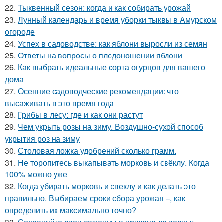
22.
Тыквенный сезон: когда и как собирать урожай
23.
Лунный календарь и время уборки тыквы в Амурском
огороде
24.
Успех в садоводстве: как яблони выросли из семян
25.
Ответы на вопросы о плодоношении яблони
26.
Как выбрать идеальные сорта огурцов для вашего
дома
27.
Осенние садоводческие рекомендации: что
высаживать в это время года
28.
Грибы в лесу: где и как они растут
29.
Чем укрыть розы на зиму. Воздушно-сухой способ
укрытия роз на зиму
30.
Столовая ложка удобрений сколько грамм.
31.
Не торопитесь выкапывать морковь и свёклу. Когда
100% можно уже
32.
Когда убирать морковь и свеклу и как делать это
правильно. Выбираем сроки сбора урожая –, как
определить их максимально точно?
33.
Сохраняйте свои саженцы в прикопе до весны: