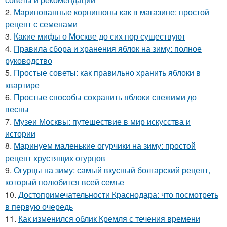
2.
Маринованные корнишоны как в магазине: простой
рецепт с семенами
3.
Какие мифы о Москве до сих пор существуют
4.
Правила сбора и хранения яблок на зиму: полное
руководство
5.
Простые советы: как правильно хранить яблоки в
квартире
6.
Простые способы сохранить яблоки свежими до
весны
7.
Музеи Москвы: путешествие в мир искусства и
истории
8.
Маринуем маленькие огурчики на зиму: простой
рецепт хрустящих огурцов
9.
Огурцы на зиму: самый вкусный болгарский рецепт,
который полюбится всей семье
10.
Достопримечательности Краснодара: что посмотреть
в первую очередь
11.
Как изменился облик Кремля с течения времени