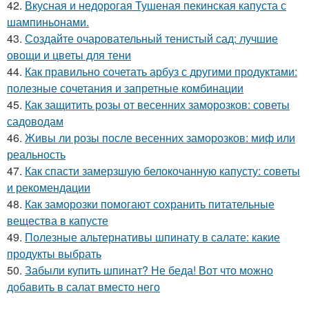
42.
Вкусная и недорогая Тушеная пекинская капуста с
шампиньонами.
43.
Создайте очаровательный тенистый сад: лучшие
овощи и цветы для тени
44.
Как правильно сочетать арбуз с другими продуктами:
полезные сочетания и запретные комбинации
45.
Как защитить розы от весенних заморозков: советы
садоводам
46.
Живы ли розы после весенних заморозков: миф или
реальность
47.
Как спасти замерзшую белокочанную капусту: советы
и рекомендации
48.
Как заморозки помогают сохранить питательные
вещества в капусте
49.
Полезные альтернативы шпинату в салате: какие
продукты выбрать
50.
Забыли купить шпинат? Не беда! Вот что можно
добавить в салат вместо него