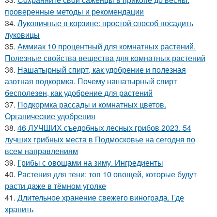
проверенные методы и рекомендации
34.
Луковичные в корзине: простой способ посадить
луковицы
35.
Аммиак 10 процентный для комнатных растений.
Полезные свойства вещества для комнатных растений
36.
Нашатырный спирт, как удобрение и полезная
азотная подкормка. Почему нашатырный спирт
бесполезен, как удобрение для растений
37.
Подкормка рассады и комнатных цветов.
Органические удобрения
38.
46 ЛУЧШИХ съедобных лесных грибов 2023. 54
лучших грибных места в Подмосковье на сегодня по
всем направлениям
39.
Грибы с овощами на зиму. Ингредиенты
40.
Растения для тени: топ 10 овощей, которые будут
расти даже в тёмном уголке
41.
Длительное хранение свежего винограда. Где
хранить