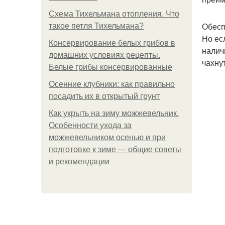
Схема Тихельмана отопления. Что
Обесп
такое петля Тихельмана?
Но ес
Консервирование белых грибов в
налич
домашних условиях рецепты.
чахну
Белые грибы консервированные
Осенние клубники: как правильно
посадить их в открытый грунт
Как укрыть на зиму можжевельник.
Особенности ухода за
можжевельником осенью и при
подготовке к зиме — общие советы
и рекомендации