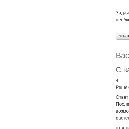
Задач
необх
читат
Вас
С, к
4
Реше
Ответ
После
возмо
расте
ответ