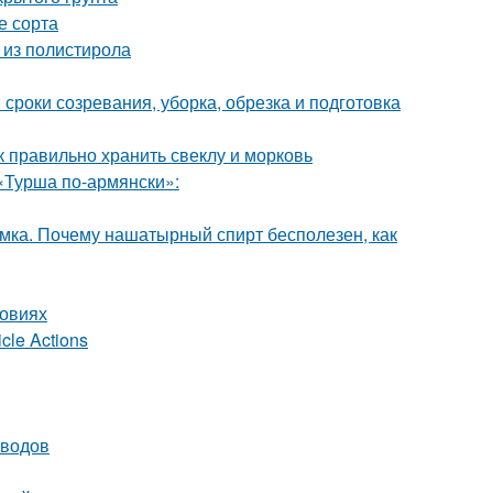
е сорта
 из полистирола
 сроки созревания, уборка, обрезка и подготовка
к правильно хранить свеклу и морковь
«Турша по-армянски»:
мка. Почему нашатырный спирт бесполезен, как
ловиях
cle Actions
оводов