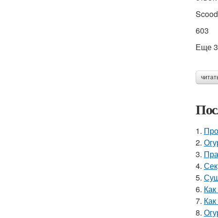
Scood
603
Еще 3
читат
Пос
1.
Про
2.
Огу
3.
Пра
4.
Сек
5.
Суш
6.
Как
7.
Как
8.
Огу