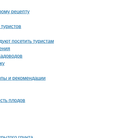
рому рецепту
 туристов
уют посетить туристам
ения
садоводов
ку
ипы и рекомендации
сть плодов
крытого грунта