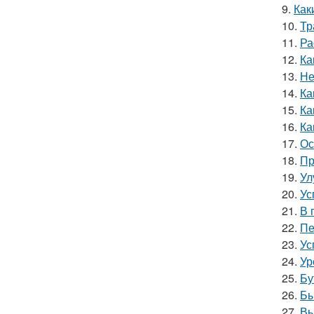
9.
Как
10.
Тр
11.
Ра
12.
Ка
13.
Не
14.
Ка
15.
Ка
16.
Ка
17.
Ос
18.
Пр
19.
Ул
20.
Ус
21.
В 
22.
Пе
23.
Ус
24.
Ур
25.
Бу
26.
Бы
27.
Вы