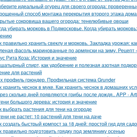
берите идеальный огурец для своего огорода: проверенны
рощенный способ монтажа перекрытия второго этажа дома
рытые сокровища вашего огорода: тенелюбивые овощи
гда убирать морковь в Подмосковье. Когда убирать морковь:
нению
к правильно хранить свеклу и морковь. Закладка урожая: ка
леная фасоль маринованные по армянски на зиму. Рецепт 
ус Рита Коза: История и значение
шатырный спирт, как удобрение и полезная азотная подкор
ение для растений
х профиль грюндер. Профильная система Grunder
к хранить чеснок в муке. Как хранить чеснок в домашних ус
рез сколько дней появляются грибы после дождя.. APP - Arti
тени большого дерева: история и значение
к выбрать растения для тени на огороде
тени не растет: 10 растений для тени на даче
к создать быстрый компост за 18 дней: простой гид для сад
к правильно подготовить грядку под землянику осенью