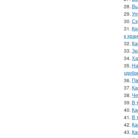
28.
Вы
29.
Уп
30.
Ск
31.
Ко
к хра
32.
Ка
33.
Зе
34.
Ха
35.
На
удобр
36.
Пв
37.
Ка
38.
Че
39.
В 
40.
Ка
41.
В 
42.
Ка
43.
Ка