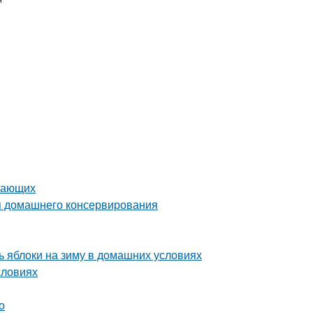
инающих
я домашнего консервирования
 яблоки на зиму в домашних условиях
словиях
о