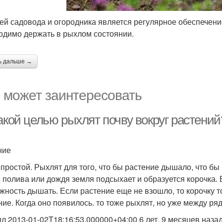
ей садовода и огородника является регулярное обеспечение
одимо держать в рыхлом состоянии.
ь дальше →
 может заинтересовать
акой целью рыхлят почву вокруг растений
ние
 простой. Рыхлят для того, что бы растение дышало, что бы
 полива или дождя земля подсыхает и образуется корочка. 
жность дышать. Если растение еще не взошло, то корочку то
ние. Когда оно появилось. то тоже рыхлят, но уже между ря
ил 2013-01-02T18:16:53.000000+04:00 6 лет, 9 месяцев наза