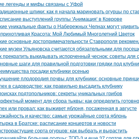
ие легенды и мифы связаны с Уфой
адиционные шпики: как я начала мариновать огурцы по ста
списание выступлений группы 'Анимация' в Коврове
кие уникальные факты о Набережных Челнах могут удивить
прихотливая Красота: Мой Любимый Многолетний Цветок
кие основные достопримечательности Ставрополя рекоменд
кие музеи Ульяновска считаются обязательными для посещ
к прекратить выкидывать испорченный чеснок: советы для 
новные шаги для правильной подготовки грядки под клубни
еимущества посадки клубники осенью
учшение плодородия почвы для клубники: основные принц
пех в садоводстве: как правильно высадить клубнику
поисках подтопольников: секреты уникальных грибов
рфектный момент для сбора тыквы: как определить готовно
пех или провал: как выживет яблоня, посаженная в августе
ожайность и качество: самые урожайные сорта яблонь
тырка в Братске: расписание концертов и новости
строрастущие сорта огурцов: как выбрать и вырастить
ращивайте большие огурцы: ТОП-3 и еще 37 сортов для от