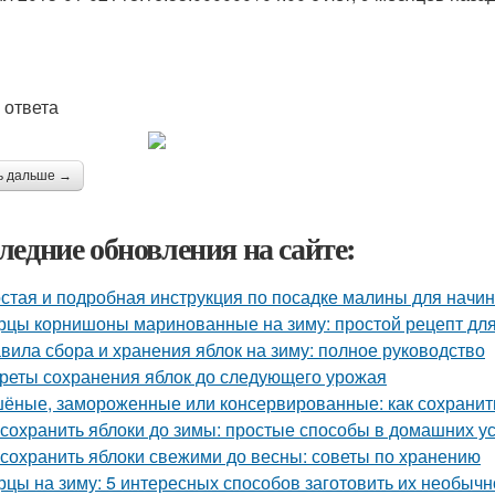
 ответа
ь дальше →
ледние обновления на сайте:
стая и подробная инструкция по посадке малины для нач
рцы корнишоны маринованные на зиму: простой рецепт дл
вила сбора и хранения яблок на зиму: полное руководство
реты сохранения яблок до следующего урожая
ёные, замороженные или консервированные: как сохранить
 сохранить яблоки до зимы: простые способы в домашних у
 сохранить яблоки свежими до весны: советы по хранению
рцы на зиму: 5 интересных способов заготовить их необычн