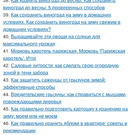
38.
Как хранить виноград до весны. Как сохранить
виноград до весны: 5 проверенных способов
39.
Как сохранить виноград на зиму в домашних
условиях. Как сохранить виноград на зиму свежим в
домашних условиях?
40.
Выращивайте эти овощи на солнце для
максимального урожая
41.
Морковь каротель парижская. Морковь 'Парижская
каротель'. Итог
42.
Садовые хитрости: как сделать свою огородную
зоной в тени забора
43.
Как защитить саженцы от грызунов зимой:
эффективные способы
44.
Вредительские грызуны: как справиться с мышами,
повреждающими деревья
45.
Как правильно подготовить картошку к хранению на
зиму: моем или не моем
46.
Как правильно хранить яблоки в квартире: советы и
рекомендации