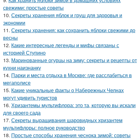
9.
Как хранить яблоки зимой в домашних условиях
свежими: простые советы
10.
Секреты хранения яблок и груш для здоровья и
экономии
11.
Секреты хранения: как сохранить яблоки свежими до
весны
12.
Какие интересные легенды и мифы связаны с
историей Ступино
13.
Маринованные огурцы на зиму: секреты и рецепты от
кухни наизнанку
14.
Парки и места отдыха в Москве: где расслабиться в
мегаполисе
15.
Какие уникальные факты о Набережных Челнах
могут удивить туристов
16.
Хризантемы мультифлора: это та, которую вы искали
для своего сада
17.
Секреты выращивания шаровидных хризантем
мультифлоры: полное руководство
18.
Простые способы хранения чеснока зимой: советы