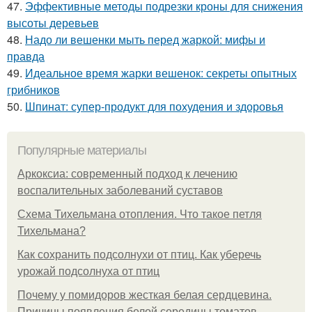
47.
Эффективные методы подрезки кроны для снижения
высоты деревьев
48.
Надо ли вешенки мыть перед жаркой: мифы и
правда
49.
Идеальное время жарки вешенок: секреты опытных
грибников
50.
Шпинат: супер-продукт для похудения и здоровья
Популярные материалы
Аркоксиа: современный подход к лечению
воспалительных заболеваний суставов
Схема Тихельмана отопления. Что такое петля
Тихельмана?
Как сохранить подсолнухи от птиц. Как уберечь
урожай подсолнуха от птиц
Почему у помидоров жесткая белая сердцевина.
Причины появления белой середины томатов