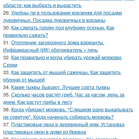
области: как выбрать и вырастить
29.
Удобны ли в пользовании корзинки для посадки
луковичных. Посадка луковичных в корзины
30.
Как сделать грядку под клубнику осенью. Как
правильно сажать?
31.
Отопление загородного дома варианты.
Инфракрасный (ИК) обогреватель + печь
32.
Как правильно и когда убирать урожай моркови.
Сроки
33.
Как защитить от мышей саженцы. Как защитить
яблоню от мышей
34.
Какие тыквы бывают. Лучшие сорта тыквы
35.
Сколько часов растет гриб. Час за часом, день за
днем. Как растут грибы в лесу
36.
Когда убирают морковь. "Слишком рано выкапывать
не советую". Когда начинать собирать морковь?
37.
Пластиковые окна в деревянный дом. Установка
пластиковых окон в доме из бревна