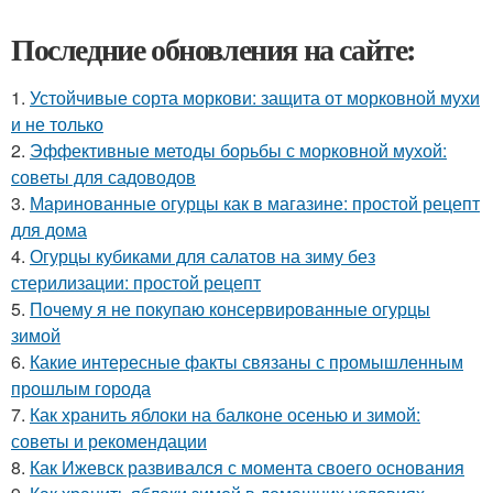
Последние обновления на сайте:
1.
Устойчивые сорта моркови: защита от морковной мухи
и не только
2.
Эффективные методы борьбы с морковной мухой:
советы для садоводов
3.
Маринованные огурцы как в магазине: простой рецепт
для дома
4.
Огурцы кубиками для салатов на зиму без
стерилизации: простой рецепт
5.
Почему я не покупаю консервированные огурцы
зимой
6.
Какие интересные факты связаны с промышленным
прошлым города
7.
Как хранить яблоки на балконе осенью и зимой:
советы и рекомендации
8.
Как Ижевск развивался с момента своего основания