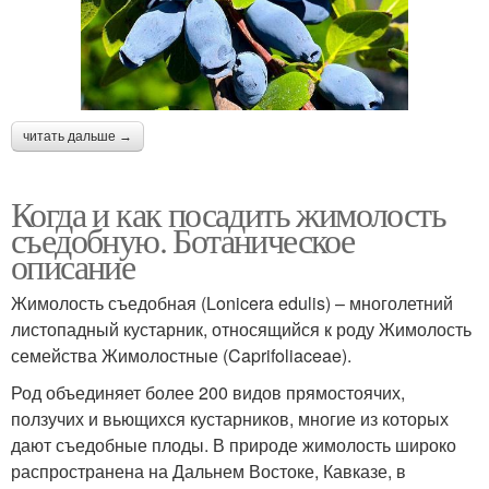
читать дальше →
Когда и как посадить жимолость
съедобную. Ботаническое
описание
Жимолость съедобная (Lonicera edulis) – многолетний
листопадный кустарник, относящийся к роду Жимолость
семейства Жимолостные (Caprifoliaceae).
Род объединяет более 200 видов прямостоячих,
ползучих и вьющихся кустарников, многие из которых
дают съедобные плоды. В природе жимолость широко
распространена на Дальнем Востоке, Кавказе, в