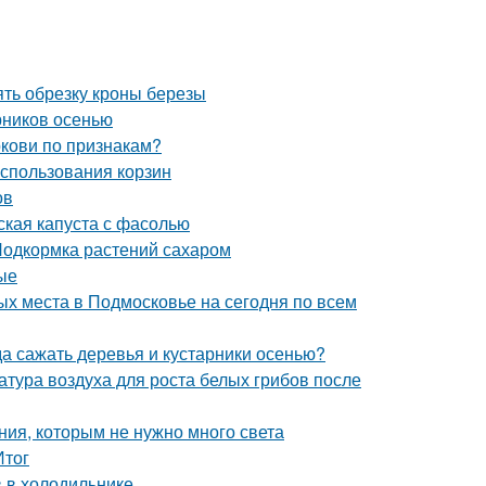
ять обрезку кроны березы
рников осенью
ркови по признакам?
использования корзин
ов
ская капуста с фасолью
Подкормка растений сахаром
ые
х места в Подмосковье на сегодня по всем
да сажать деревья и кустарники осенью?
атура воздуха для роста белых грибов после
ния, которым не нужно много света
Итог
в в холодильнике