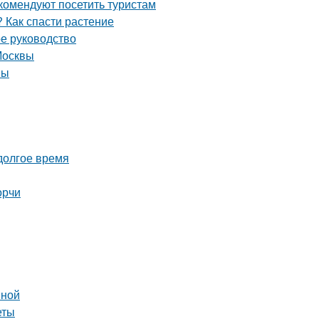
комендуют посетить туристам
 Как спасти растение
ое руководство
Москвы
вы
 долгое время
орчи
вной
еты