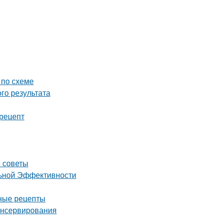
 по схеме
го результата
рецепт
е советы
льной Эффективности
дные рецепты
консервирования