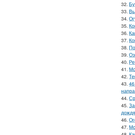
32.
Бу
33.
Вы
34.
Ог
35.
Ко
36.
Ка
37.
Ко
38.
По
39.
Оз
40.
Ре
41.
Мо
42.
Те
43.
46
напра
44.
Ср
45.
За
дожд
46.
Ог
47.
Мо
48.
Ка