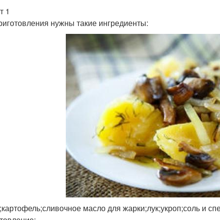
т 1
риготовления нужны такие ингредиенты:
;картофель;сливочное масло для жарки;лук;укроп;соль и сп
товление: