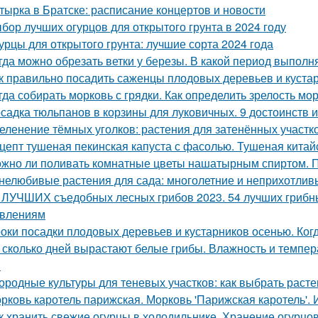
тырка в Братске: расписание концертов и новости
бор лучших огурцов для открытого грунта в 2024 году
урцы для открытого грунта: лучшие сорта 2024 года
гда можно обрезать ветки у березы. В какой период выполн
к правильно посадить саженцы плодовых деревьев и куста
гда собирать морковь с грядки. Как определить зрелость мо
садка тюльпанов в корзины для луковичных. 9 достоинств 
еленение тёмных уголков: растения для затенённых участк
цепт тушеная пекинская капуста с фасолью. Тушеная китай
жно ли поливать комнатные цветы нашатырным спиртом. 
нелюбивые растения для сада: многолетние и неприхотлив
 ЛУЧШИХ съедобных лесных грибов 2023. 54 лучших грибны
влениям
оки посадки плодовых деревьев и кустарников осенью. Ког
 сколько дней вырастают белые грибы. Влажность и темпер
я
ородные культуры для теневых участков: как выбрать расте
рковь каротель парижская. Морковь 'Парижская каротель'. 
к хранить свежие огурцы в холодильнике. Хранение огурцо