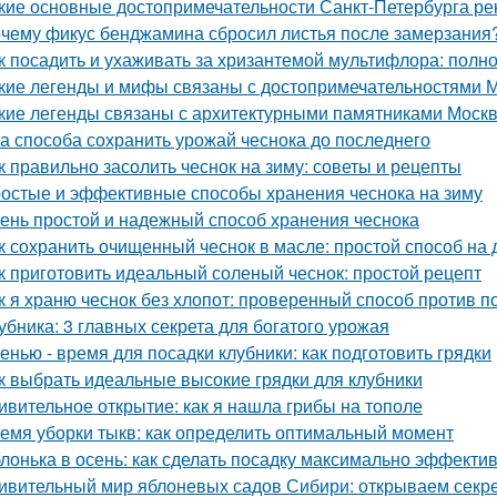
кие основные достопримечательности Санкт-Петербурга ре
чему фикус бенджамина сбросил листья после замерзания?
к посадить и ухаживать за хризантемой мультифлора: полн
кие легенды и мифы связаны с достопримечательностями 
кие легенды связаны с архитектурными памятниками Моск
а способа сохранить урожай чеснока до последнего
к правильно засолить чеснок на зиму: советы и рецепты
остые и эффективные способы хранения чеснока на зиму
ень простой и надежный способ хранения чеснока
к сохранить очищенный чеснок в масле: простой способ на
к приготовить идеальный соленый чеснок: простой рецепт
к я храню чеснок без хлопот: проверенный способ против п
убника: 3 главных секрета для богатого урожая
енью - время для посадки клубники: как подготовить грядки
к выбрать идеальные высокие грядки для клубники
ивительное открытие: как я нашла грибы на тополе
емя уборки тыкв: как определить оптимальный момент
лонька в осень: как сделать посадку максимально эффекти
ивительный мир яблоневых садов Сибири: открываем секр