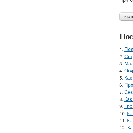
читат
Пос
1.
Пол
2.
Сек
3.
Мал
4.
Огу
5.
Как
6.
Про
7.
Сек
8.
Как
9.
Тра
10.
Ка
11.
Ка
12.
За