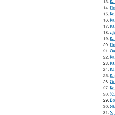
13.
Ка
14.
По
15.
Ка
16.
Ка
17.
Ка
18.
Дв
19.
Ка
20.
Пр
21.
Оч
22.
Ка
23.
Ка
24.
Ка
25.
Кл
26.
Ос
27.
Ка
28.
Уд
29.
Вр
30.
Яб
31.
Уд