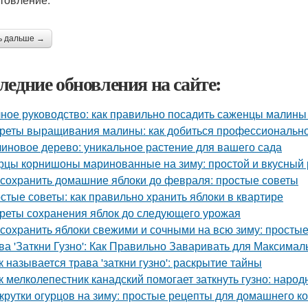
ь дальше →
ледние обновления на сайте:
ное руководство: как правильно посадить саженцы малины
реты выращивания малины: как добиться профессионально
иновое дерево: уникальное растение для вашего сада
рцы корнишоны маринованные на зиму: простой и вкусный 
 сохранить домашние яблоки до февраля: простые советы
стые советы: как правильно хранить яблоки в квартире
реты сохранения яблок до следующего урожая
 сохранить яблоки свежими и сочными на всю зиму: просты
ва 'Заткни Гузно': Как Правильно Заваривать для Максима
к называется трава 'заткни гузно': раскрытие тайны
к мелколепестник канадский помогает заткнуть гузно: наро
крутки огурцов на зиму: простые рецепты для домашнего 