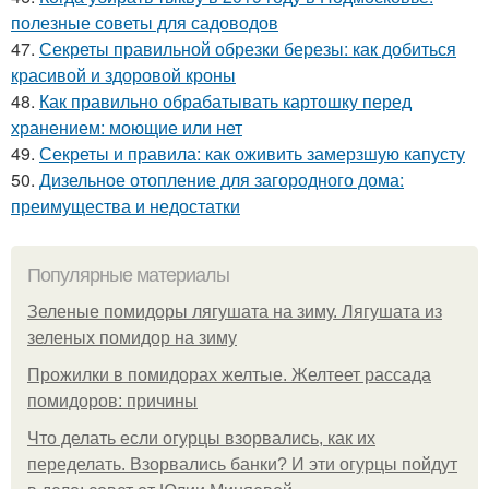
полезные советы для садоводов
47.
Секреты правильной обрезки березы: как добиться
красивой и здоровой кроны
48.
Как правильно обрабатывать картошку перед
хранением: моющие или нет
49.
Секреты и правила: как оживить замерзшую капусту
50.
Дизельное отопление для загородного дома:
преимущества и недостатки
Популярные материалы
Зеленые помидоры лягушата на зиму. Лягушата из
зеленых помидор на зиму
Прожилки в помидорах желтые. Желтеет рассада
помидоров: причины
Что делать если огурцы взорвались, как их
переделать. Взорвались банки? И эти огурцы пойдут