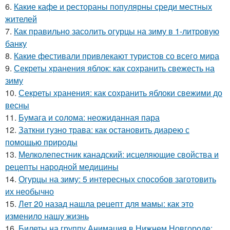
6.
Какие кафе и рестораны популярны среди местных
жителей
7.
Как правильно засолить огурцы на зиму в 1-литровую
банку
8.
Какие фестивали привлекают туристов со всего мира
9.
Секреты хранения яблок: как сохранить свежесть на
зиму
10.
Секреты хранения: как сохранить яблоки свежими до
весны
11.
Бумага и солома: неожиданная пара
12.
Заткни гузно трава: как остановить диарею с
помощью природы
13.
Мелколепестник канадский: исцеляющие свойства и
рецепты народной медицины
14.
Огурцы на зиму: 5 интересных способов заготовить
их необычно
15.
Лет 20 назад нашла рецепт для мамы: как это
изменило нашу жизнь
16.
Билеты на группу Анимация в Нижнем Новгороде: