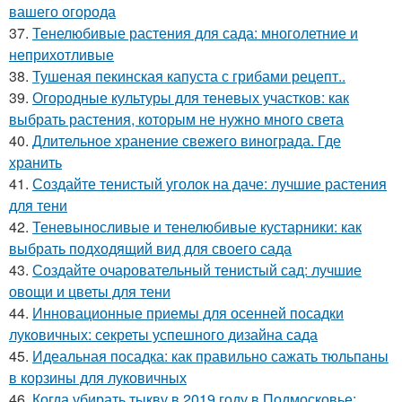
вашего огорода
37.
Тенелюбивые растения для сада: многолетние и
неприхотливые
38.
Тушеная пекинская капуста с грибами рецепт..
39.
Огородные культуры для теневых участков: как
выбрать растения, которым не нужно много света
40.
Длительное хранение свежего винограда. Где
хранить
41.
Создайте тенистый уголок на даче: лучшие растения
для тени
42.
Теневыносливые и тенелюбивые кустарники: как
выбрать подходящий вид для своего сада
43.
Создайте очаровательный тенистый сад: лучшие
овощи и цветы для тени
44.
Инновационные приемы для осенней посадки
луковичных: секреты успешного дизайна сада
45.
Идеальная посадка: как правильно сажать тюльпаны
в корзины для луковичных
46.
Когда убирать тыкву в 2019 году в Подмосковье: