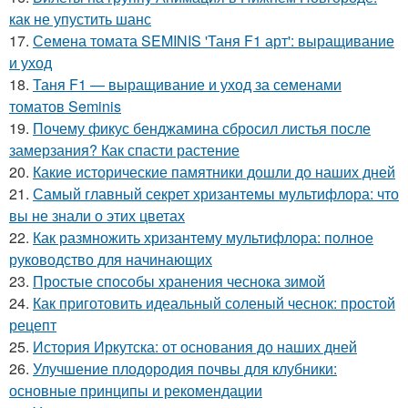
как не упустить шанс
17.
Семена томата SEMINIS 'Таня F1 арт': выращивание
и уход
18.
Таня F1 — выращивание и уход за семенами
томатов Seminis
19.
Почему фикус бенджамина сбросил листья после
замерзания? Как спасти растение
20.
Какие исторические памятники дошли до наших дней
21.
Самый главный секрет хризантемы мультифлора: что
вы не знали о этих цветах
22.
Как размножить хризантему мультифлора: полное
руководство для начинающих
23.
Простые способы хранения чеснока зимой
24.
Как приготовить идеальный соленый чеснок: простой
рецепт
25.
История Иркутска: от основания до наших дней
26.
Улучшение плодородия почвы для клубники:
основные принципы и рекомендации