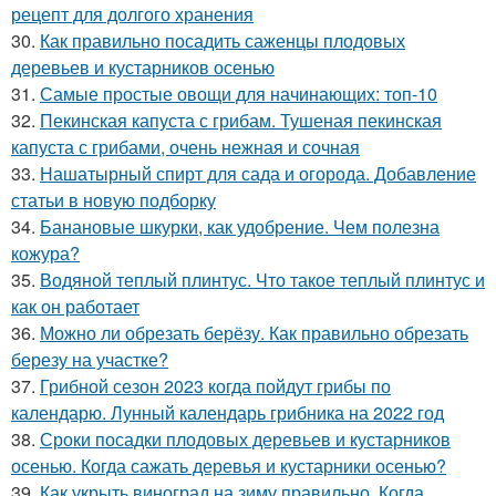
рецепт для долгого хранения
30.
Как правильно посадить саженцы плодовых
деревьев и кустарников осенью
31.
Самые простые овощи для начинающих: топ-10
32.
Пекинская капуста с грибам. Тушеная пекинская
капуста с грибами, очень нежная и сочная
33.
Нашатырный спирт для сада и огорода. Добавление
статьи в новую подборку
34.
Банановые шкурки, как удобрение. Чем полезна
кожура?
35.
Водяной теплый плинтус. Что такое теплый плинтус и
как он работает
36.
Можно ли обрезать берёзу. Как правильно обрезать
березу на участке?
37.
Грибной сезон 2023 когда пойдут грибы по
календарю. Лунный календарь грибника на 2022 год
38.
Сроки посадки плодовых деревьев и кустарников
осенью. Когда сажать деревья и кустарники осенью?
39.
Как укрыть виноград на зиму правильно. Когда