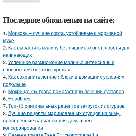
Последние обновления на сайте:
1.
Морковь – лучшие сорта, устойчивые к морковной
мухе
2.
Как вырастить малину без лишних хлопот: советы для
начинающих
3.
Успешное размножение малины: интенсивные
способы для богатого урожая
4.
Как сохранить летние яблоки в домашних условиях
подольше
5.
Мокрица: как трава помогает при лечении суставов
6.
Headlines:
7.
Топ-10 оригинальных рецептов закруток из огурцов
8.
Лучшие рецепты маринованных огурцов на зиму:
проверенные варианты для домашнего
консервирования
9.
Семена томата Таня F1: скороспелый и