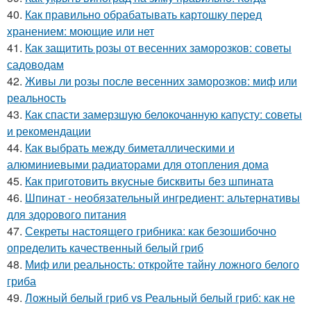
40.
Как правильно обрабатывать картошку перед
хранением: моющие или нет
41.
Как защитить розы от весенних заморозков: советы
садоводам
42.
Живы ли розы после весенних заморозков: миф или
реальность
43.
Как спасти замерзшую белокочанную капусту: советы
и рекомендации
44.
Как выбрать между биметаллическими и
алюминиевыми радиаторами для отопления дома
45.
Как приготовить вкусные бисквиты без шпината
46.
Шпинат - необязательный ингредиент: альтернативы
для здорового питания
47.
Секреты настоящего грибника: как безошибочно
определить качественный белый гриб
48.
Миф или реальность: откройте тайну ложного белого
гриба
49.
Ложный белый гриб vs Реальный белый гриб: как не