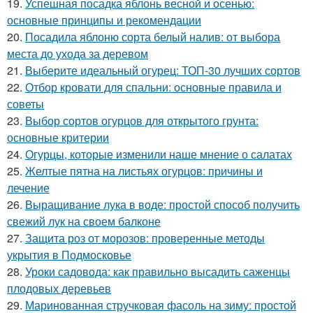
19.
Успешная посадка яблонь весной и осенью:
основные принципы и рекомендации
20.
Посадила яблоню сорта белый налив: от выбора
места до ухода за деревом
21.
Выберите идеальный огурец: ТОП-30 лучших сортов
22.
Отбор кровати для спальни: основные правила и
советы
23.
Выбор сортов огурцов для открытого грунта:
основные критерии
24.
Огурцы, которые изменили наше мнение о салатах
25.
Желтые пятна на листьях огурцов: причины и
лечение
26.
Выращивание лука в воде: простой способ получить
свежий лук на своем балконе
27.
Защита роз от морозов: проверенные методы
укрытия в Подмосковье
28.
Уроки садовода: как правильно высадить саженцы
плодовых деревьев
29.
Маринованная стручковая фасоль на зиму: простой