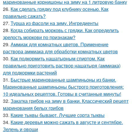
маринованные корнишоны на зиму на 1 литровую банку
26.
Как сделать грядку под клубнику осенью. Как
правильно сажать?
27.
Турша из фасоли на зиму. Ингредиенты
28.
Когда собирать морковь с грядки. Как определить
зрелость моркови по признакам?
29.
Аммиак для комнатных цветов. Применение
раствора аммиака для обработки комнатных цветов
30.
Как подкормить нашатырным спиртом. Как
правильно приготовить раствор нашатыря (аммиака)
для подкормки растений
31.
Быстрые маринованные шампиньоны из банки.
Маринованные шампиньоны быстрого приготовления:
10 идеальных рецептов. Готовы в считанные минуты!
32.
Закатка грибов на зиму в банки. Классический рецепт
маринования белых грибов
33.
Какие тыквы бывают. Лучшие сорта тыквы
34.
Какие деревья можно сажать в августе и сентябре.
Зелень и овощи