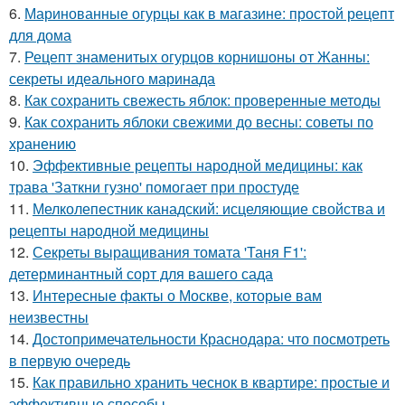
6.
Маринованные огурцы как в магазине: простой рецепт
для дома
7.
Рецепт знаменитых огурцов корнишоны от Жанны:
секреты идеального маринада
8.
Как сохранить свежесть яблок: проверенные методы
9.
Как сохранить яблоки свежими до весны: советы по
хранению
10.
Эффективные рецепты народной медицины: как
трава 'Заткни гузно' помогает при простуде
11.
Мелколепестник канадский: исцеляющие свойства и
рецепты народной медицины
12.
Секреты выращивания томата 'Таня F1':
детерминантный сорт для вашего сада
13.
Интересные факты о Москве, которые вам
неизвестны
14.
Достопримечательности Краснодара: что посмотреть
в первую очередь
15.
Как правильно хранить чеснок в квартире: простые и
эффективные способы