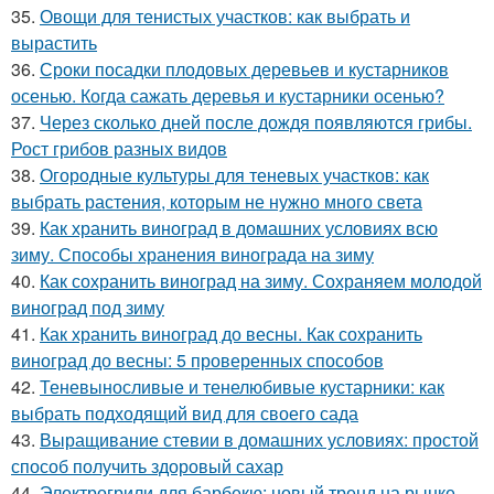
35.
Овощи для тенистых участков: как выбрать и
вырастить
36.
Сроки посадки плодовых деревьев и кустарников
осенью. Когда сажать деревья и кустарники осенью?
37.
Через сколько дней после дождя появляются грибы.
Рост грибов разных видов
38.
Огородные культуры для теневых участков: как
выбрать растения, которым не нужно много света
39.
Как хранить виноград в домашних условиях всю
зиму. Способы хранения винограда на зиму
40.
Как сохранить виноград на зиму. Сохраняем молодой
виноград под зиму
41.
Как хранить виноград до весны. Как сохранить
виноград до весны: 5 проверенных способов
42.
Теневыносливые и тенелюбивые кустарники: как
выбрать подходящий вид для своего сада
43.
Выращивание стевии в домашних условиях: простой
способ получить здоровый сахар
44.
Электрогрили для барбекю: новый тренд на рынке