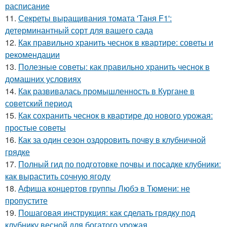
расписание
11.
Секреты выращивания томата 'Таня F1':
детерминантный сорт для вашего сада
12.
Как правильно хранить чеснок в квартире: советы и
рекомендации
13.
Полезные советы: как правильно хранить чеснок в
домашних условиях
14.
Как развивалась промышленность в Кургане в
советский период
15.
Как сохранить чеснок в квартире до нового урожая:
простые советы
16.
Как за один сезон оздоровить почву в клубничной
грядке
17.
Полный гид по подготовке почвы и посадке клубники:
как вырастить сочную ягоду
18.
Афиша концертов группы Любэ в Тюмени: не
пропустите
19.
Пошаговая инструкция: как сделать грядку под
клубнику весной для богатого урожая