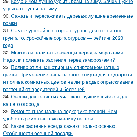
29.
Когда и чем лучше укрыть розы на зиму. Зачем нужно
укрывать кусты на зиму
30.
Сажать и пересаживать деревья: лучшие временные
рамки
31.
Самые урожайные сорта огурцов для открытого
грунта то. Урожайные сорта огурцов — рейтинг 2023
года
32.
Можно ли поливать саженцы перед заморозками.
Надо ли поливать растения перед заморозками?
33.
Поливают ли нашатырным спиртом комнатные
цветы. Применение нашатырного спирта для подкормки
и полива комнатных цветов на литр воды: опрыскивание
растений от вредителей и болезней
34.
Овощи для тенистых участков: лучшие выборы для
вашего огорода
35.
Ремонтантная малина подкормка весной. Чем
удобрять ремонтантную малину весной
36.
Какие растения всегда сажают только осенью.
Особенности осенней посадки