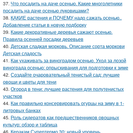
37.
Что посадить на даче осенью. Какие многолетники
посадить на даче осенью луковицами?
38.
КАКИЕ растения и ПОЧЕМУ надо сажать осенью..
Добавление статьи в новую подборку
39.
Какие декоративные деревья сажают осенью.
Правила осенней посадки деревьев
40.
Детская сладкая морковь. Описание сорта моркови
Детская сладость
41.
Как ухаживать за виноградом осенью. Уход за лозой
винограда осенью: опрыскивания для подготовки к зиме
42.
Создайте очаровательный тенистый сад: лучшие
овощи и цветы для тени
43.
Огород в тени: лучшие растения для полутенистых
участков
44.
Как правильно консервировать огурцы на зиму в 1-
литровых банках
45.
Роль сидератов как предшественников овощных
культур: обзор и таблица
46.
Керакам Супертермо 30: новый уровень