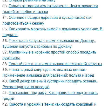
33.
Галька от гравия чем отличается. Чем отличается
гравий от щебня и гальки
34.
Осенние посадки деревьев и кустарников: как
подготовиться к сезону
35.
Как хранить морковь зимой в домашних условиях. В
подвале
36.
Пекинская капуста с шампиньонами по Дюкану..
Тушеная капуста с грибами по Дюкану
37.
Луковичные в корзине: простой способ посадить
луковицы
38.
Теплый салат из шампиньонов и пекинской капусты
39.
Нашатырный спирт для комнатных цветов.
Применение аммиака для растений: польза и вред
40.
Какой декоративный кустарник посадить осенью.
Рекомендации по посадке
41.
Что сажают под зиму. Как правильно подготовить
грядки
42.
Красота и урожай в тени: как создать красивый и