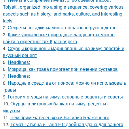
Tolyatti, organized into a single sequence, covering various
aspects such as history, landmarks, culture, and interesting
facts:
2.
Секреты посадки малины: пошаговое руководство
3.
Какие уникальные природные ландшафты можно
найти в окрестностях Красноярска
4.
Огурцы корнишоны маринованные на зиму: простой и
вкусный рецепт
5.
Headlines:
6.
Мокрица: как трава помогает при лечении суставов
7.
Headlines:
8.
Народные средства от поноса: можно ли использовать
травы
9.
Готовим огурцы на зиму: основные рецепты и советы
10.
Огурцы в литровых банках на зиму: рецепты с
уксусом
11.
Чем примечателен храм Василия Блаженного
12.
Томат Татьяна и Таня F1: двойная удача для вашего