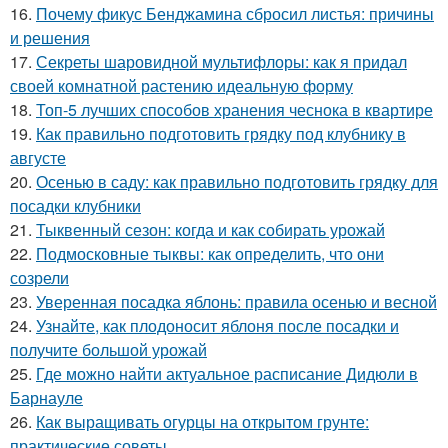
16.
Почему фикус Бенджамина сбросил листья: причины
и решения
17.
Секреты шаровидной мультифлоры: как я придал
своей комнатной растению идеальную форму
18.
Топ-5 лучших способов хранения чеснока в квартире
19.
Как правильно подготовить грядку под клубнику в
августе
20.
Осенью в саду: как правильно подготовить грядку для
посадки клубники
21.
Тыквенный сезон: когда и как собирать урожай
22.
Подмосковные тыквы: как определить, что они
созрели
23.
Уверенная посадка яблонь: правила осенью и весной
24.
Узнайте, как плодоносит яблоня после посадки и
получите большой урожай
25.
Где можно найти актуальное расписание Дидюли в
Барнауле
26.
Как выращивать огурцы на открытом грунте:
практические советы