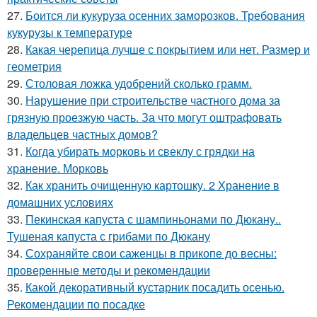
27.
Боится ли кукуруза осенних заморозков. Требования
кукурузы к температуре
28.
Какая черепица лучше с покрытием или нет. Размер и
геометрия
29.
Столовая ложка удобрений сколько грамм.
30.
Нарушение при строительстве частного дома за
грязную проезжую часть. За что могут оштрафовать
владельцев частных домов?
31.
Когда убирать морковь и свеклу с грядки на
хранение. Морковь
32.
Как хранить очищенную картошку. 2 Хранение в
домашних условиях
33.
Пекинская капуста с шампиньонами по Дюкану..
Тушеная капуста с грибами по Дюкану
34.
Сохраняйте свои саженцы в прикопе до весны:
проверенные методы и рекомендации
35.
Какой декоративный кустарник посадить осенью.
Рекомендации по посадке