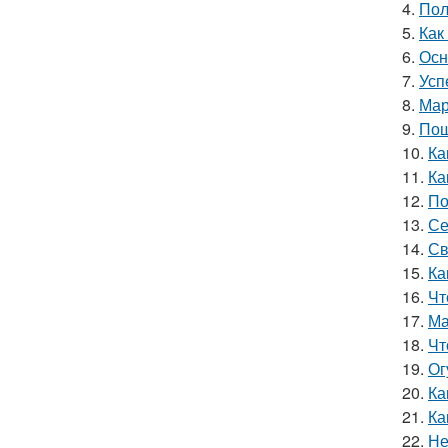
4.
Пол
5.
Как
6.
Осн
7.
Усп
8.
Мар
9.
Пош
10.
Ка
11.
Ка
12.
По
13.
Се
14.
Св
15.
Ка
16.
Чт
17.
Ма
18.
Чт
19.
Ог
20.
Ка
21.
Ка
22.
Не