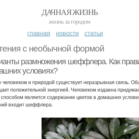
ДАЧНАЯ ЖИЗНЬ
жизнь за городом
главная
новости
статьи
тения с необычной формой
ианты размножения шеффлера. Как прав
ашних условиях?
 человеком и природой существует неразрывная связь. Общ
ает положительной энергией. Человеком издавна придуман
 способом является содержание цветов в домашних услов
ний входит шеффлера.