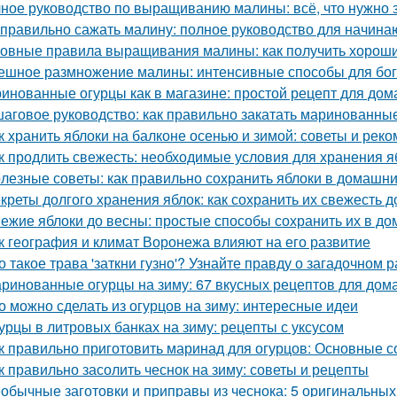
ное руководство по выращиванию малины: всё, что нужно 
 правильно сажать малину: полное руководство для начин
овные правила выращивания малины: как получить хорош
ешное размножение малины: интенсивные способы для бог
инованные огурцы как в магазине: простой рецепт для дом
аговое руководство: как правильно закатать маринованные
к хранить яблоки на балконе осенью и зимой: советы и рек
к продлить свежесть: необходимые условия для хранения я
лезные советы: как правильно сохранить яблоки в домашни
креты долгого хранения яблок: как сохранить их свежесть 
ежие яблоки до весны: простые способы сохранить их в д
к география и климат Воронежа влияют на его развитие
о такое трава 'заткни гузно'? Узнайте правду о загадочном 
ринованные огурцы на зиму: 67 вкусных рецептов для дом
о можно сделать из огурцов на зиму: интересные идеи
урцы в литровых банках на зиму: рецепты с уксусом
к правильно приготовить маринад для огурцов: Основные с
к правильно засолить чеснок на зиму: советы и рецепты
обычные заготовки и приправы из чеснока: 5 оригинальных