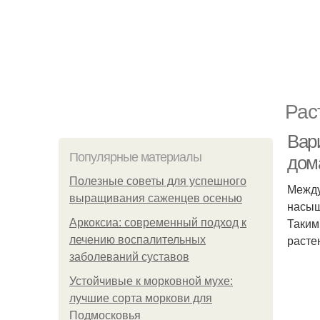
Рас
Вар
Популярные материалы
дом
Полезные советы для успешного
Между
выращивания саженцев осенью
насыщ
Таким
Аркоксиа: современный подход к
расте
лечению воспалительных
заболеваний суставов
Устойчивые к морковной мухе:
лучшие сорта моркови для
Подмосковья