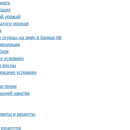
знать
ающих
ий урожай
атого урожая
а
 огурцы на зиму в банках 68
омендации
блок
х условиях
до весны
омашних условиях
растении
ашней закатки
оветы и рецепты
 рецептов