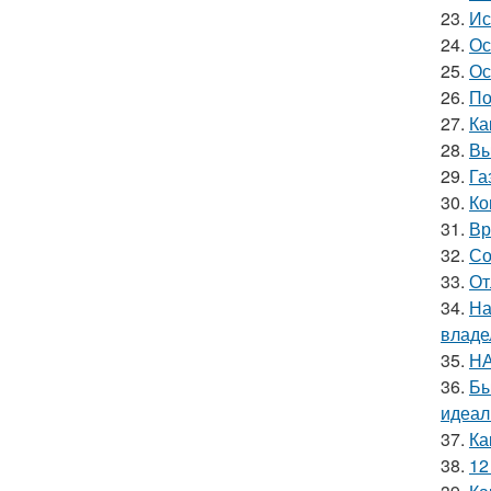
23.
Ис
24.
Ос
25.
Ос
26.
По
27.
Ка
28.
Вы
29.
Га
30.
Ко
31.
Вр
32.
Со
33.
От
34.
На
владе
35.
НА
36.
Бы
идеал
37.
Ка
38.
12