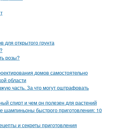
нт
в для открытого грунта
?
ть розы?
роектирования домов самостоятельно
кой области
зжую часть. За что могут оштрафовать
й спирт и чем он полезен для растений
 шампиньоны быстрого приготовления: 10
ецепты и секреты приготовления