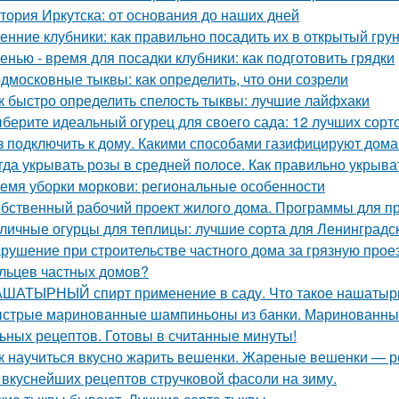
тория Иркутска: от основания до наших дней
енние клубники: как правильно посадить их в открытый гру
енью - время для посадки клубники: как подготовить грядки
дмосковные тыквы: как определить, что они созрели
к быстро определить спелость тыквы: лучшие лайфхаки
берите идеальный огурец для своего сада: 12 лучших сорто
з подключить к дому. Какими способами газифицируют дома
гда укрывать розы в средней полосе. Как правильно укрыва
емя уборки моркови: региональные особенности
бственный рабочий проект жилого дома. Программы для п
личные огурцы для теплицы: лучшие сорта для Ленинградс
рушение при строительстве частного дома за грязную прое
льцев частных домов?
ШАТЫРНЫЙ спирт применение в саду. Что такое нашатырны
стрые маринованные шампиньоны из банки. Маринованные
ьных рецептов. Готовы в считанные минуты!
к научиться вкусно жарить вешенки. Жареные вешенки — р
 вкуснейших рецептов стручковой фасоли на зиму.