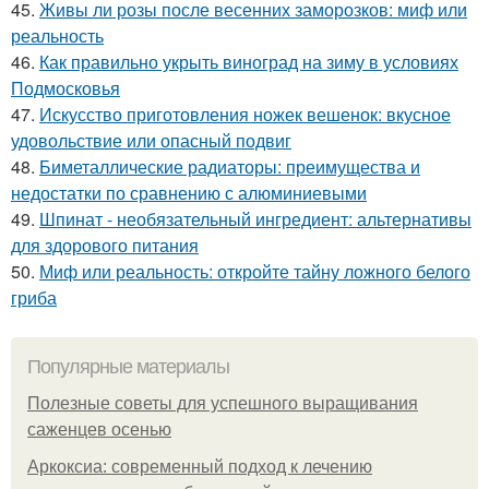
45.
Живы ли розы после весенних заморозков: миф или
реальность
46.
Как правильно укрыть виноград на зиму в условиях
Подмосковья
47.
Искусство приготовления ножек вешенок: вкусное
удовольствие или опасный подвиг
48.
Биметаллические радиаторы: преимущества и
недостатки по сравнению с алюминиевыми
49.
Шпинат - необязательный ингредиент: альтернативы
для здорового питания
50.
Миф или реальность: откройте тайну ложного белого
гриба
Популярные материалы
Полезные советы для успешного выращивания
саженцев осенью
Аркоксиа: современный подход к лечению