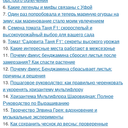
быстрого облегчения
6.
Какие легенды и мифы связаны с Уфой
7.
Один раз попробовала и теперь мариную огурцы на
зиму: как маринование стало моим увлечением
8.
Семена томата Таня F1: скороспелый и
высокоурожайный выбор для вашего сада
9.
Томат 'Садовита Таня F1': секреты высокого урожая
10.
Какие интересные места работают в межсезонье
11.
Почему фикус бенджамина сбросил листья после
замерзания? Как спасти растение
12.
Почему фикус Бенджамина сбрасывает листья:
причины и решения
13.
Пошаговое руководство: как правильно черенковать
и укоренять хризантему мультифлору
14.
Хризантема Мультифлора Шаровидная: Полное
Руководство по Выращиванию
15.
Творчество Элвина Грея: вдохновение и
музыкальные эксперименты
16.
Как сохранить чеснок до весны: проверенные