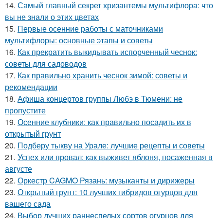
14.
Самый главный секрет хризантемы мультифлора: что
вы не знали о этих цветах
15.
Первые осенние работы с маточниками
мультифлоры: основные этапы и советы
16.
Как прекратить выкидывать испорченный чеснок:
советы для садоводов
17.
Как правильно хранить чеснок зимой: советы и
рекомендации
18.
Афиша концертов группы Любэ в Тюмени: не
пропустите
19.
Осенние клубники: как правильно посадить их в
открытый грунт
20.
Подберу тыкву на Урале: лучшие рецепты и советы
21.
Успех или провал: как выживет яблоня, посаженная в
августе
22.
Оркестр CAGMO Рязань: музыканты и дирижеры
23.
Открытый грунт: 10 лучших гибридов огурцов для
вашего сада
24.
Выбор лучших раннеспелых сортов огурцов для