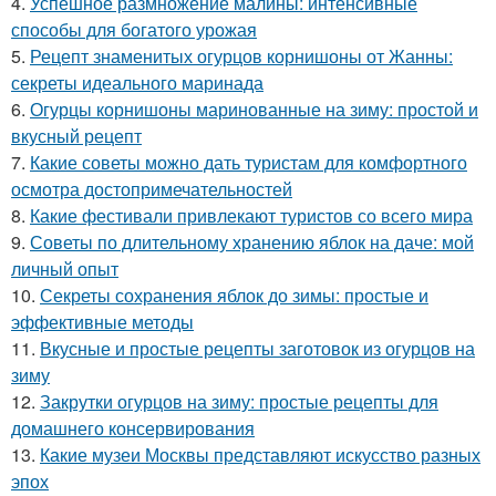
4.
Успешное размножение малины: интенсивные
способы для богатого урожая
5.
Рецепт знаменитых огурцов корнишоны от Жанны:
секреты идеального маринада
6.
Огурцы корнишоны маринованные на зиму: простой и
вкусный рецепт
7.
Какие советы можно дать туристам для комфортного
осмотра достопримечательностей
8.
Какие фестивали привлекают туристов со всего мира
9.
Советы по длительному хранению яблок на даче: мой
личный опыт
10.
Секреты сохранения яблок до зимы: простые и
эффективные методы
11.
Вкусные и простые рецепты заготовок из огурцов на
зиму
12.
Закрутки огурцов на зиму: простые рецепты для
домашнего консервирования
13.
Какие музеи Москвы представляют искусство разных
эпох