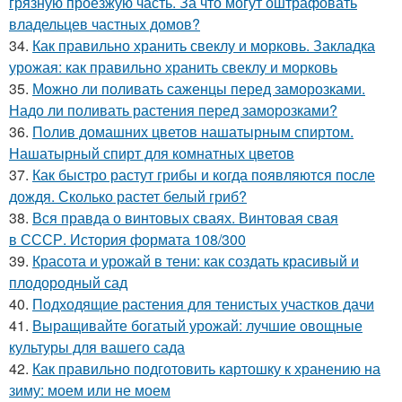
грязную проезжую часть. За что могут оштрафовать
владельцев частных домов?
34.
Как правильно хранить свеклу и морковь. Закладка
урожая: как правильно хранить свеклу и морковь
35.
Можно ли поливать саженцы перед заморозками.
Надо ли поливать растения перед заморозками?
36.
Полив домашних цветов нашатырным спиртом.
Нашатырный спирт для комнатных цветов
37.
Как быстро растут грибы и когда появляются после
дождя. Сколько растет белый гриб?
38.
Вся правда о винтовых сваях. Винтовая свая
в СССР. История формата 108/300
39.
Красота и урожай в тени: как создать красивый и
плодородный сад
40.
Подходящие растения для тенистых участков дачи
41.
Выращивайте богатый урожай: лучшие овощные
культуры для вашего сада
42.
Как правильно подготовить картошку к хранению на
зиму: моем или не моем