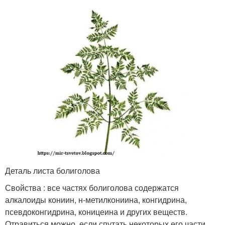
Деталь листа болиголова
Свойства : все частях болиголова содержатся
алкалоиды кониин, н-метилкониина, конгидрина,
псевдоконгидрина, коницеина и других веществ.
Отравиться можно, если спутать некоторых его части,