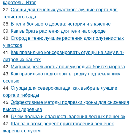
каротель'. Итог
37.
Овощи для теневых участков: лучшие сорта для
тенистого сада
38.
В тени большого дерева: история и значение
39.
Как выбрать растения для тени на огороде
40.
Огород в тени: лучшие растения для полутенистых
участков
41.
Как правильно консервировать огурцы на зиму в 1-
литровых банках
42.
Миф или реальность: почему редька боится мороза
43.
Как правильно подготовить грядку под землянику
осенью
44.
Огурцы для северо-запада: как выбрать лучшие
сорта и гибриды
45.
Эффективные методы подрезки кроны для снижения
высоты деревьев
46.
В чем польза и опасность варения лесных вешенок
47.
Шаг за шагом: рецепт приготовления вешенок
жареных с луком