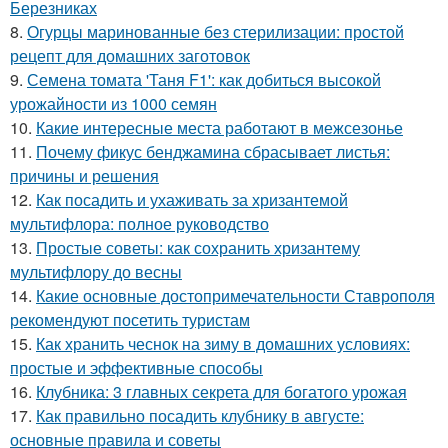
Березниках
8.
Огурцы маринованные без стерилизации: простой
рецепт для домашних заготовок
9.
Семена томата 'Таня F1': как добиться высокой
урожайности из 1000 семян
10.
Какие интересные места работают в межсезонье
11.
Почему фикус бенджамина сбрасывает листья:
причины и решения
12.
Как посадить и ухаживать за хризантемой
мультифлора: полное руководство
13.
Простые советы: как сохранить хризантему
мультифлору до весны
14.
Какие основные достопримечательности Ставрополя
рекомендуют посетить туристам
15.
Как хранить чеснок на зиму в домашних условиях:
простые и эффективные способы
16.
Клубника: 3 главных секрета для богатого урожая
17.
Как правильно посадить клубнику в августе:
основные правила и советы