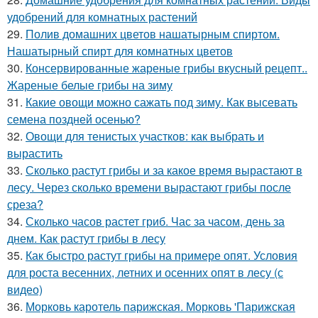
удобрений для комнатных растений
29.
Полив домашних цветов нашатырным спиртом.
Нашатырный спирт для комнатных цветов
30.
Консервированные жареные грибы вкусный рецепт..
Жареные белые грибы на зиму
31.
Какие овощи можно сажать под зиму. Как высевать
семена поздней осенью?
32.
Овощи для тенистых участков: как выбрать и
вырастить
33.
Сколько растут грибы и за какое время вырастают в
лесу. Через сколько времени вырастают грибы после
среза?
34.
Сколько часов растет гриб. Час за часом, день за
днем. Как растут грибы в лесу
35.
Как быстро растут грибы на примере опят. Условия
для роста весенних, летних и осенних опят в лесу (с
видео)
36.
Морковь каротель парижская. Морковь 'Парижская