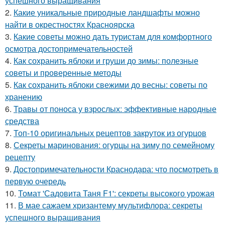
успешного выращивания
2.
Какие уникальные природные ландшафты можно
найти в окрестностях Красноярска
3.
Какие советы можно дать туристам для комфортного
осмотра достопримечательностей
4.
Как сохранить яблоки и груши до зимы: полезные
советы и проверенные методы
5.
Как сохранить яблоки свежими до весны: советы по
хранению
6.
Травы от поноса у взрослых: эффективные народные
средства
7.
Топ-10 оригинальных рецептов закруток из огурцов
8.
Секреты маринования: огурцы на зиму по семейному
рецепту
9.
Достопримечательности Краснодара: что посмотреть в
первую очередь
10.
Томат 'Садовита Таня F1': секреты высокого урожая
11.
В мае сажаем хризантему мультифлора: секреты
успешного выращивания