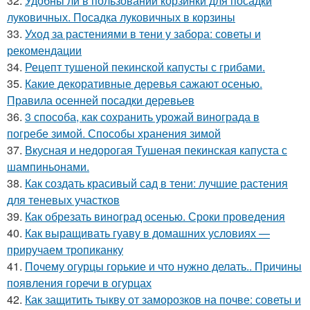
32.
Удобны ли в пользовании корзинки для посадки
луковичных. Посадка луковичных в корзины
33.
Уход за растениями в тени у забора: советы и
рекомендации
34.
Рецепт тушеной пекинской капусты с грибами.
35.
Какие декоративные деревья сажают осенью.
Правила осенней посадки деревьев
36.
3 способа, как сохранить урожай винограда в
погребе зимой. Способы хранения зимой
37.
Вкусная и недорогая Тушеная пекинская капуста с
шампиньонами.
38.
Как создать красивый сад в тени: лучшие растения
для теневых участков
39.
Как обрезать виноград осенью. Сроки проведения
40.
Как выращивать гуаву в домашних условиях —
приручаем тропиканку
41.
Почему огурцы горькие и что нужно делать.. Причины
появления горечи в огурцах
42.
Как защитить тыкву от заморозков на почве: советы и