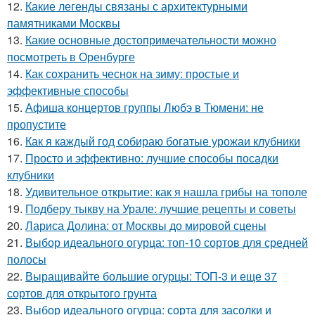
12.
Какие легенды связаны с архитектурными
памятниками Москвы
13.
Какие основные достопримечательности можно
посмотреть в Оренбурге
14.
Как сохранить чеснок на зиму: простые и
эффективные способы
15.
Афиша концертов группы Любэ в Тюмени: не
пропустите
16.
Как я каждый год собираю богатые урожаи клубники
17.
Просто и эффективно: лучшие способы посадки
клубники
18.
Удивительное открытие: как я нашла грибы на тополе
19.
Подберу тыкву на Урале: лучшие рецепты и советы
20.
Лариса Долина: от Москвы до мировой сцены
21.
Выбор идеального огурца: топ-10 сортов для средней
полосы
22.
Выращивайте большие огурцы: ТОП-3 и еще 37
сортов для открытого грунта
23.
Выбор идеального огурца: сорта для засолки и