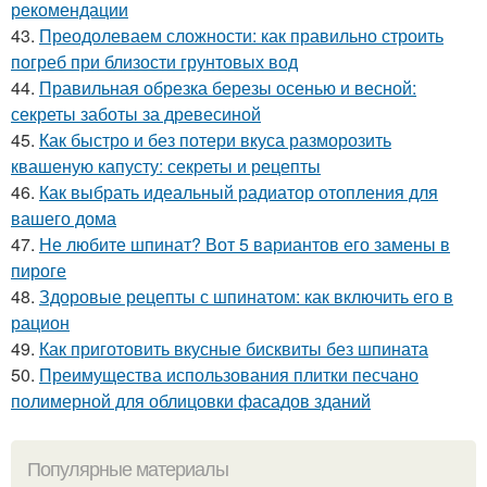
рекомендации
43.
Преодолеваем сложности: как правильно строить
погреб при близости грунтовых вод
44.
Правильная обрезка березы осенью и весной:
секреты заботы за древесиной
45.
Как быстро и без потери вкуса разморозить
квашеную капусту: секреты и рецепты
46.
Как выбрать идеальный радиатор отопления для
вашего дома
47.
Не любите шпинат? Вот 5 вариантов его замены в
пироге
48.
Здоровые рецепты с шпинатом: как включить его в
рацион
49.
Как приготовить вкусные бисквиты без шпината
50.
Преимущества использования плитки песчано
полимерной для облицовки фасадов зданий
Популярные материалы