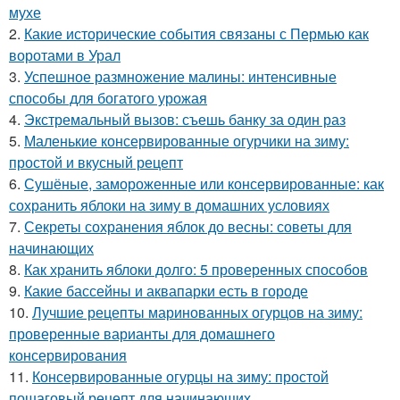
мухе
2.
Какие исторические события связаны с Пермью как
воротами в Урал
3.
Успешное размножение малины: интенсивные
способы для богатого урожая
4.
Экстремальный вызов: съешь банку за один раз
5.
Маленькие консервированные огурчики на зиму:
простой и вкусный рецепт
6.
Сушёные, замороженные или консервированные: как
сохранить яблоки на зиму в домашних условиях
7.
Секреты сохранения яблок до весны: советы для
начинающих
8.
Как хранить яблоки долго: 5 проверенных способов
9.
Какие бассейны и аквапарки есть в городе
10.
Лучшие рецепты маринованных огурцов на зиму:
проверенные варианты для домашнего
консервирования
11.
Консервированные огурцы на зиму: простой
пошаговый рецепт для начинающих