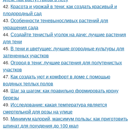
42.
Красота и урожай в тени: как создать красивый и
плодородный сад
43.
Особенности теневыносливых растений для
украшения сада
44.
Создайте тенистый уголок на даче: лучшие растения
для тени
45.
В тени и цветущие: лучшие огородные культуры для
затененных участков
46.
Огород в тени: лучшие растения для полутенистых
участков
47.
Как создать уют и комфорт в доме с помощью
водяных теплых полов
48.
Шаг за шагом: как правильно формировать крону
березы
49.
Исследование: какая температура является
смертельной для розы на улице
50.
Минимум калорий, максимум пользы: как приготовить
шпинат для похудения до 100 ккал