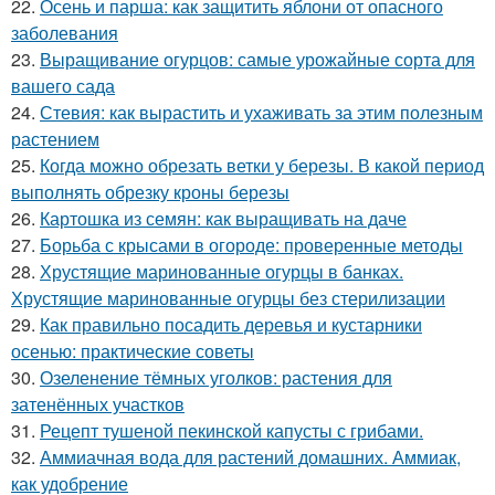
22.
Осень и парша: как защитить яблони от опасного
заболевания
23.
Выращивание огурцов: самые урожайные сорта для
вашего сада
24.
Стевия: как вырастить и ухаживать за этим полезным
растением
25.
Когда можно обрезать ветки у березы. В какой период
выполнять обрезку кроны березы
26.
Картошка из семян: как выращивать на даче
27.
Борьба с крысами в огороде: проверенные методы
28.
Хрустящие маринованные огурцы в банках.
Хрустящие маринованные огурцы без стерилизации
29.
Как правильно посадить деревья и кустарники
осенью: практические советы
30.
Озеленение тёмных уголков: растения для
затенённых участков
31.
Рецепт тушеной пекинской капусты с грибами.
32.
Аммиачная вода для растений домашних. Аммиак,
как удобрение