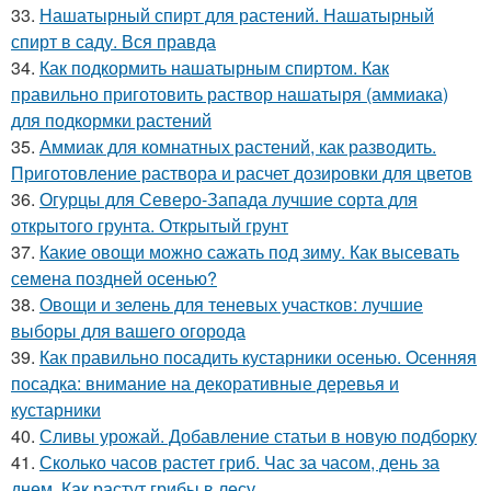
33.
Нашатырный спирт для растений. Нашатырный
спирт в саду. Вся правда
34.
Как подкормить нашатырным спиртом. Как
правильно приготовить раствор нашатыря (аммиака)
для подкормки растений
35.
Аммиак для комнатных растений, как разводить.
Приготовление раствора и расчет дозировки для цветов
36.
Огурцы для Северо-Запада лучшие сорта для
открытого грунта. Открытый грунт
37.
Какие овощи можно сажать под зиму. Как высевать
семена поздней осенью?
38.
Овощи и зелень для теневых участков: лучшие
выборы для вашего огорода
39.
Как правильно посадить кустарники осенью. Осенняя
посадка: внимание на декоративные деревья и
кустарники
40.
Сливы урожай. Добавление статьи в новую подборку
41.
Сколько часов растет гриб. Час за часом, день за
днем. Как растут грибы в лесу