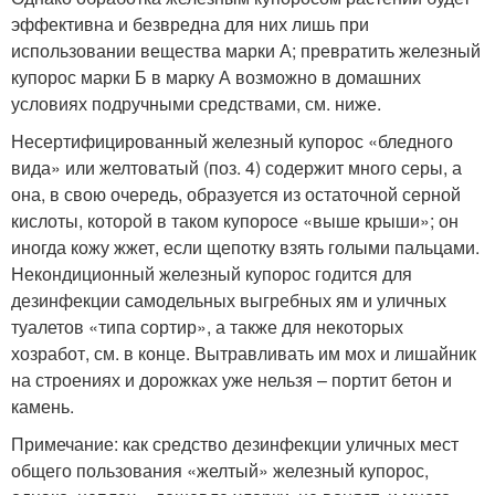
эффективна и безвредна для них лишь при
использовании вещества марки А; превратить железный
купорос марки Б в марку А возможно в домашних
условиях подручными средствами, см. ниже.
Несертифицированный железный купорос «бледного
вида» или желтоватый (поз. 4) содержит много серы, а
она, в свою очередь, образуется из остаточной серной
кислоты, которой в таком купоросе «выше крыши»; он
иногда кожу жжет, если щепотку взять голыми пальцами.
Некондиционный железный купорос годится для
дезинфекции самодельных выгребных ям и уличных
туалетов «типа сортир», а также для некоторых
хозработ, см. в конце. Вытравливать им мох и лишайник
на строениях и дорожках уже нельзя – портит бетон и
камень.
Примечание: как средство дезинфекции уличных мест
общего пользования «желтый» железный купорос,