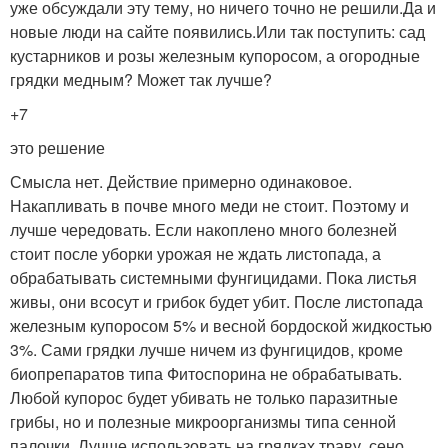
уже обсуждали эту тему, но ничего точно не решили.Да и
новые люди на сайте появились.Или так поступить: сад
кустарников и розы железным купоросом, а огородные
грядки медным? Может так лучше?
+7
это решение
Смысла нет. Действие примерно одинаковое.
Накапливать в почве много меди не стоит. Поэтому и
лучше чередовать. Если накоплено много болезней
стоит после уборки урожая не ждать листопада, а
обрабатывать системными фунгицидами. Пока листья
живы, они всосут и грибок будет убит. После листопада
железным купоросом 5% и весной бордоской жидкостью
3%. Сами грядки лучше ничем из фунгицидов, кроме
биопрепаратов типа Фитоспорина не обрабатывать.
Любой купорос будет убивать не только паразитные
грибы, но и полезные микроорганизмы типа сенной
палочки. Лучше использовать на грядках траву, сено,