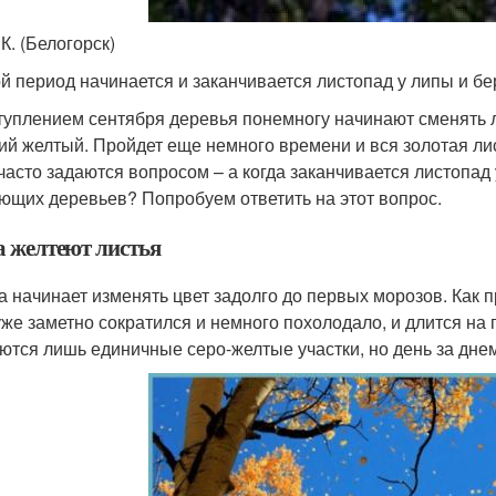
К. (Белогорск)
ой период начинается и заканчивается листопад у липы и б
туплением сентября деревья понемногу начинают сменять л
ий желтый. Пройдет еще немного времени и вся золотая ли
часто задаются вопросом – а когда заканчивается листопад
ющих деревьев? Попробуем ответить на этот вопрос.
а желтеют листья
а начинает изменять цвет задолго до первых морозов. Как пр
уже заметно сократился и немного похолодало, и длится на 
ются лишь единичные серо-желтые участки, но день за днем