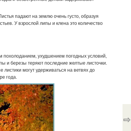
истья падают на землю очень густо, образуя
стьев. У взрослой липы и клена это количество
ым похолоданием, ухудшением погодных условий,
пы и березы теряют последние желтые листочки.
е листики могут удерживаться на ветвях до
е года.
⇨