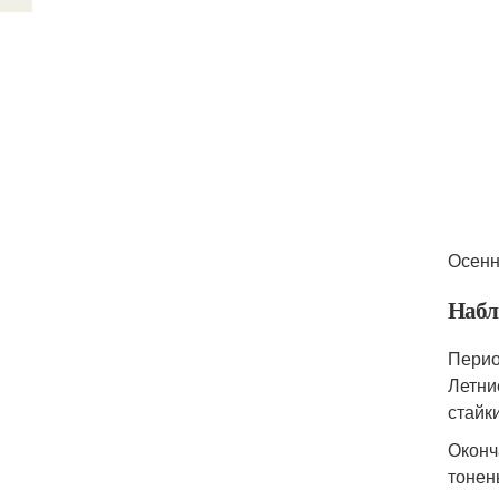
Осенн
Набл
Перио
Летни
стайк
Оконч
тонен