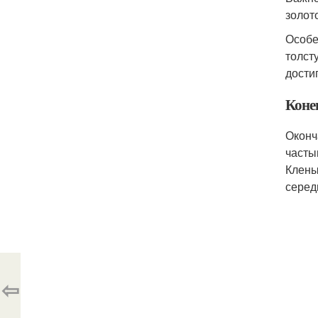
золот
Особе
толст
достиг
Коне
Оконч
часты
Клены
серед
⇦