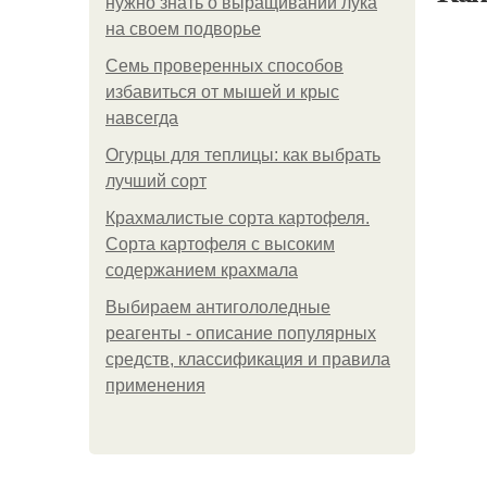
нужно знать о выращивании лука
на своем подворье
Семь проверенных способов
избавиться от мышей и крыс
навсегда
Огурцы для теплицы: как выбрать
лучший сорт
Крахмалистые сорта картофеля.
Сорта картофеля с высоким
содержанием крахмала
Выбираем антигололедные
реагенты - описание популярных
средств, классификация и правила
применения