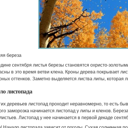
яя береза
едине сентября листья березы становятся охристо-золотым
асны в это время ветви клена. Кроны дерева покрывает лис
рных оттенков. Заметно выделяется листва липы, которая 
ло листопада
гих деревьев листопад проходит неравномерно, то есть быв
ого заморозка начинается листопад у липы и кленов. Берез
 листьев. Листопад у нее начинается в первой декаде сентяб
! Начало листопада зависит от погоды. Сухая солнечная п