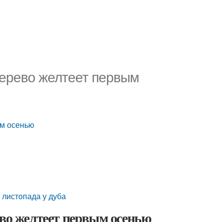
дерево желтеет первым
ым осенью
 листопада у дуба
ево желтеет первым осенью