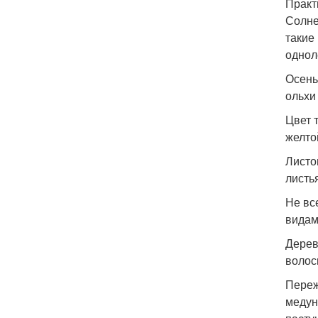
Практ
Солне
такие
однол
Осень
ольхи
Цвет 
желто
Листо
листь
Не вс
видам
Дерев
волос
Переж
медун