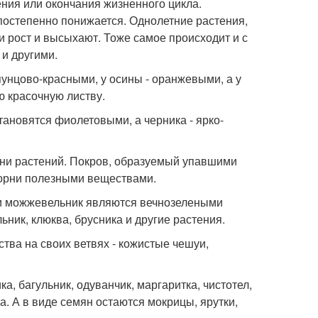
ения или окончания жизненного цикла.
постепенно понижается. Однолетние растения,
вои рост и высыхают. Тоже самое происходит и с
 и другими.
пунцово-красными, у осины - оранжевыми, а у
 красочную листву.
тановятся фиолетовыми, а черника - ярко-
ни растений. Покров, образуемый упавшими
корни полезными веществами.
ь и можжевельник являются вечнозелеными
ьник, клюква, брусника и другие растения.
ва на своих ветвях - кожистые чешуи,
, багульник, одуванчик, маргаритка, чистотел,
а. А в виде семян остаются мокрицы, ярутки,