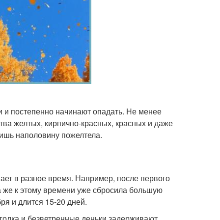
и и постепенно начинают опадать. Не менее
тва желтых, кирпично-красных, красных и даже
лишь наполовину пожелтела.
ает в разное время. Например, после первого
а же к этому времени уже сбросила большую
ря и длится 15-20 дней.
огодка и безветренные деньки задерживают