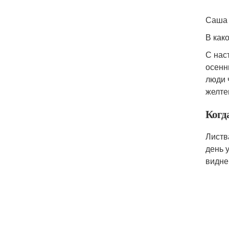
Саша 
В как
С нас
осенн
люди 
желте
Когд
Листв
день 
видне