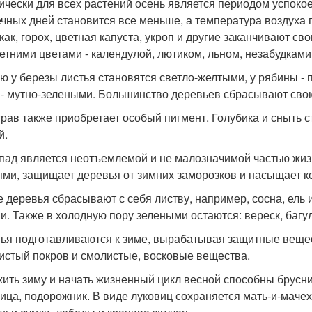
ически для всех растений осень является периодом успоко
чных дней становится все меньше, а температура воздуха 
 как, горох, цветная капуста, укроп и другие заканчивают с
етними цветами - календулой, лютиком, льном, незабудками
ю у березы листья становятся светло-желтыми, у рябины - 
 - мутно-зелеными. Большинство деревьев сбрасывают свою
трав также приобретает особый пигмент. Голубика и сныть с
й.
пад является неотъемлемой и не малозначимой частью жиз
ями, защищает деревья от зимних заморозков и насыщает 
е деревья сбрасывают с себя листву, например, сосна, ел
и. Также в холодную пору зелеными остаются: вереск, багул
ья подготавливаются к зиме, вырабатывая защитные вещест
истый покров и смолистые, восковые вещества.
ить зиму и начать жизненный цикл весной способны брусника
ица, подорожник. В виде луковиц сохраняется мать-и-мачех