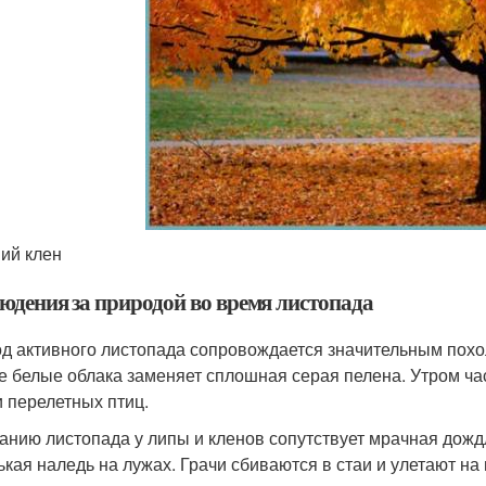
ий клен
юдения за природой во время листопада
д активного листопада сопровождается значительным похо
е белые облака заменяет сплошная серая пелена. Утром ча
и перелетных птиц.
анию листопада у липы и кленов сопутствует мрачная дождл
ькая наледь на лужах. Грачи сбиваются в стаи и улетают на