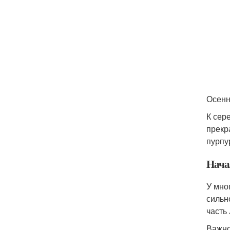
Осенн
К сер
прекр
пурпу
Нача
У мно
сильн
часть
Важно