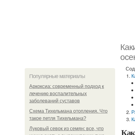
Как
осе
Сод
К
Популярные материалы
Аркоксиа: современный подход к
лечению воспалительных
заболеваний суставов
Схема Тихельмана отопления. Что
Р
такое петля Тихельмана?
К
Луковый севок из семян: все, что
Как