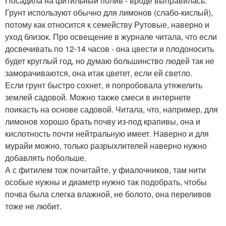
Посадила на фитильный полив - вроде выправилась.
Грунт используют обычно для лимонов (слабо-кислый),
потому как относится к семейству Рутовые, наверно и
уход близок. Про освещение в журнале читала, что если
досвечивать по 12-14 часов - она цвести и плодоносить
будет круглый год, но думаю большинство людей так не
заморачиваются, она итак цветет, если ей светло.
Если грунт быстро сохнет, я попробовала утяжелить
землей садовой. Можно также смеси в интернете
поикасть на основе садовой. Читала, что, например, для
лимонов хорошо брать почву из-под крапивы, она и
кислотность почти нейтральную имеет. Наверно и для
мурайи можно, только разрыхлителей наверно нужно
добавлять побольше.
А с фитилем тож почитайте, у фиалочников, там нити
особые нужны и диаметр нужно так подобрать, чтобы
почва была слегка влажной, не болото, она переливов
тоже не любит.