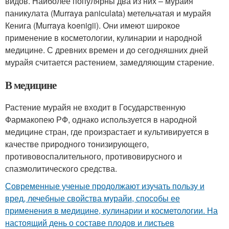
видов. Наиболее популярны два из них – мурайя
паникулата (Murraya paniculata) метельчатая и мурайя
Кенига (Murraya koenigii). Они имеют широкое
применение в косметологии, кулинарии и народной
медицине. С древних времен и до сегодняшних дней
мурайя считается растением, замедляющим старение.
В медицине
Растение мурайя не входит в Государственную
Фармакопею РФ, однако используется в народной
медицине стран, где произрастает и культивируется в
качестве природного тонизирующего,
противовоспалительного, противовирусного и
спазмолитического средства.
Современные ученые продолжают изучать пользу и
вред, лечебные свойства мурайи, способы ее
применения в медицине, кулинарии и косметологии. На
настоящий день о составе плодов и листьев