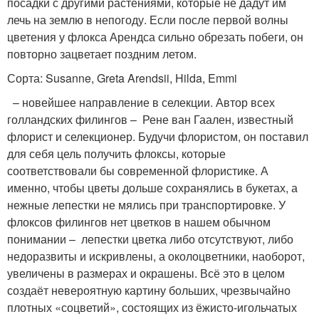
посадки с другими растениями, которые не дадут им
лечь на землю в непогоду. Если после первой волны
цветения у флокса Арендса сильно обрезать побеги, он
повторно зацветает поздним летом.
Сорта: Susanne, Greta Arendsii, Hilda, Emmi
– новейшее направление в селекции. Автор всех
голландских филингов – Рене ван Гаален, известный
флорист и селекционер. Будучи флористом, он поставил
для себя цель получить флоксы, которые
соответствовали бы современной флористике. А
именно, чтобы цветы дольше сохранялись в букетах, а
нежные лепестки не мялись при транспортировке. У
флоксов филингов нет цветков в нашем обычном
понимании – лепестки цветка либо отсутствуют, либо
недоразвиты и искривлены, а околоцветники, наоборот,
увеличены в размерах и окрашены. Всё это в целом
создаёт невероятную картину больших, чрезвычайно
плотных «соцветий», состоящих из ёжисто-игольчатых