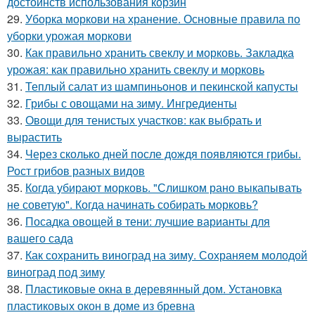
достоинств использования корзин
29.
Уборка моркови на хранение. Основные правила по
уборки урожая моркови
30.
Как правильно хранить свеклу и морковь. Закладка
урожая: как правильно хранить свеклу и морковь
31.
Теплый салат из шампиньонов и пекинской капусты
32.
Грибы с овощами на зиму. Ингредиенты
33.
Овощи для тенистых участков: как выбрать и
вырастить
34.
Через сколько дней после дождя появляются грибы.
Рост грибов разных видов
35.
Когда убирают морковь. "Слишком рано выкапывать
не советую". Когда начинать собирать морковь?
36.
Посадка овощей в тени: лучшие варианты для
вашего сада
37.
Как сохранить виноград на зиму. Сохраняем молодой
виноград под зиму
38.
Пластиковые окна в деревянный дом. Установка
пластиковых окон в доме из бревна