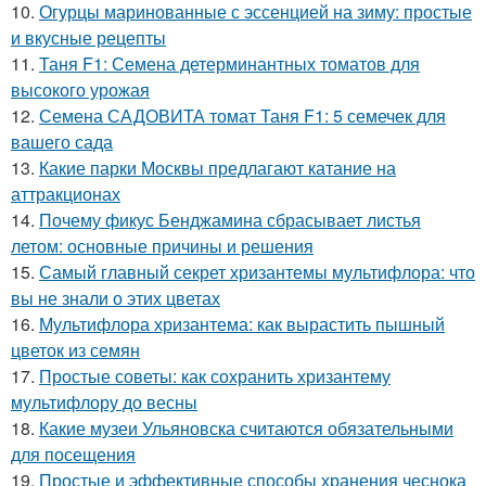
10.
Огурцы маринованные с эссенцией на зиму: простые
и вкусные рецепты
11.
Таня F1: Семена детерминантных томатов для
высокого урожая
12.
Семена САДОВИТА томат Таня F1: 5 семечек для
вашего сада
13.
Какие парки Москвы предлагают катание на
аттракционах
14.
Почему фикус Бенджамина сбрасывает листья
летом: основные причины и решения
15.
Самый главный секрет хризантемы мультифлора: что
вы не знали о этих цветах
16.
Мультифлора хризантема: как вырастить пышный
цветок из семян
17.
Простые советы: как сохранить хризантему
мультифлору до весны
18.
Какие музеи Ульяновска считаются обязательными
для посещения
19.
Простые и эффективные способы хранения чеснока