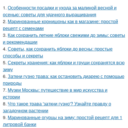
1.
Особенности посадки и ухода за малиной весной и
осенью: советы для удачного выращивания
2.
Маринованные корнишоны как в магазине: простой
рецепт с семенами
3.
Как сохранить летние яблоки свежими до зимы: советы
и рекомендации
4.
Советы, как сохранить яблоки до весны: простые
способы и секреты
5.
Секреты хранения: как яблоки и груши сохранятся всю
зиму
6.
Заткни гузно трава: как остановить диарею с помощью
природы
7.
Музеи Москвы: путешествие в мир искусства и
истории
8.
Что такое трава 'заткни гузно'? Узнайте правду о
загадочном растении
9.
Маринованные огурцы на зиму: простой рецепт для 1
литровой банки