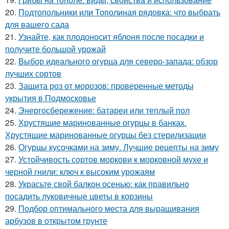
20.
Подтопольники или Тополиная рядовка: что выбрать
для вашего сада
21.
Узнайте, как плодоносит яблоня после посадки и
получите большой урожай
22.
Выбор идеального огурца для северо-запада: обзор
лучших сортов
23.
Защита роз от морозов: проверенные методы
укрытия в Подмосковье
24.
Энергосбережение: батареи или теплый пол
25.
Хрустящие маринованные огурцы в банках.
Хрустящие маринованные огурцы без стерилизации
26.
Огурцы кусочками на зиму. Лучшие рецепты на зиму
27.
Устойчивость сортов моркови к морковной мухе и
черной гнили: ключ к высоким урожаям
28.
Украсьте свой балкон осенью: как правильно
посадить луковичные цветы в корзины
29.
Подбор оптимального места для выращивания
арбузов в открытом грунте