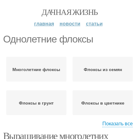
ДАЧНАЯ ЖИЗНЬ
главная
новости
статьи
Однолетние флоксы
Многолетние флоксы
Флоксы из семян
Флоксы в грунт
Флоксы в цветнике
Показать все
Выращивание многолетних
Соседи для флоксов
Флоксы с кустарниками