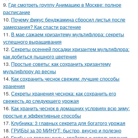
9.
Где смотреть группу Анимацию в Москве: полное
расписание
10.
Почему фикус бенджамина сбросил листья после
замерзания? Как спасти растение
11.
В мае сажаем хризантему мультифлора: секреты
успешного выращивания
12.
Секреты осенней посадки хризантем мультифлора:
как добиться пышного цветения
13.
Простые советы: как сохранить хризантему
мультифлору до весны
14.
Как сохранить чеснок свежим: лучшие способы
хранения
15.
Секреты хранения чеснока: как сохранить его
свежесть до следующего урожая
16.
Как хранить чеснок в домашних условиях всю зиму:
простые и эффективные способы
17.
Клубника: 3 главных секрета для богатого урожая
18.
ГРИБЫ за 30 МИНУТ: быстро, вкусно и полезно
19.
Грибы на тополе: виды, свойства и использование