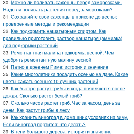
30.
Можно ли поливать саженцы перед заморозками.
Надо ли поливать растения перед заморозками?
31.
Сохраняйте свои саженцы в прикопе до весны:
проверенные методы и рекомендации
32.
Как подкормить нашатырным спиртом. Как
правильно приготовить раствор нашатыря (аммиака)
для подкормки растений
33.
Ремонтантная малина подкормка весной. Чем
удобрять ремонтантную малину весной
34.
Патио в древнем Риме: история и значение
35.
Какие многолетники посадить осенью на даче. Какие
цветы сажать осенью: 10 лучших растений
36.
Как быстро растут грибы и когда появляются после
дождя. Сколько растет белый гриб?
37.
Сколько часов растет гриб. Час за часом, день за
днем. Как растут грибы в лесу
38.
Как хранить виноград в домашних условиях на зиму.
Если виноград портится: что делать?
39.
В тени большого дерева: история и значение