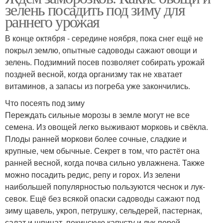
зелень посадить под зиму для
раннего урожая
В конце октября - середине ноября, пока снег ещё не
покрыл землю, опытные садоводы сажают овощи и
зелень. Подзимний посев позволяет собирать урожай
поздней весной, когда организму так не хватает
витаминов, а запасы из погреба уже закончились.
Что посеять под зиму
Переждать сильные морозы в земле могут не все
семена. Из овощей легко выживают морковь и свёкла.
Плоды ранней моркови более сочные, сладкие и
крупные, чем обычные. Секрет в том, что растёт она
ранней весной, когда почва сильно увлажнена. Также
можно посадить редис, репу и горох. Из зелени
наибольшей популярностью пользуются чеснок и лук-
севок. Ещё без всякой опаски садоводы сажают под
зиму щавель, укроп, петрушку, сельдерей, пастернак,
салат и шпинат, пекинскую капусту и лук-порей.