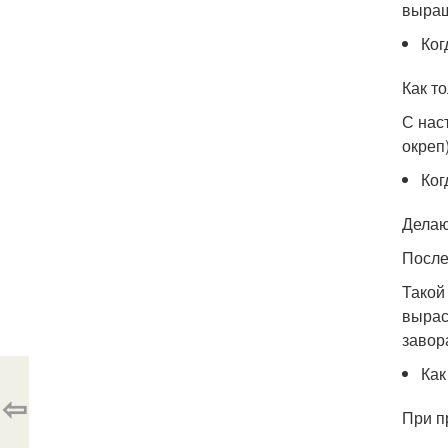
выращ
Ког
Как т
С нас
окреп)
Ког
Делаю
После
Такой
вырас
завор
Как
⇦
При п