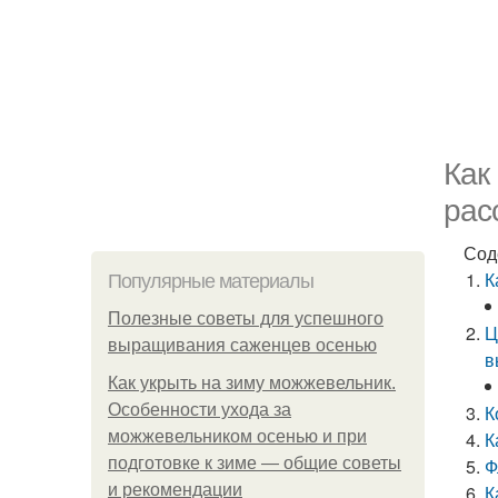
Как
рас
Сод
К
Популярные материалы
Полезные советы для успешного
Ц
выращивания саженцев осенью
в
Как укрыть на зиму можжевельник.
Особенности ухода за
К
можжевельником осенью и при
К
подготовке к зиме — общие советы
Ф
и рекомендации
К