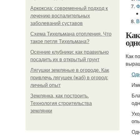
Ф
Аркоксиа: современный подход к
лечению воспалительных
В
заболеваний суставов
Как
Схема Тихельмана отопления. Что
одн
такое петля Тихельмана?
Осенние клубники: как правильно
Как п
посадить их в открытый грунт
выращ
Лягушки земляные в огороде. Как
Од
привлечь лягушек (жаб) в огород:
Име
личный опыт
Бла
Землянка, как построить.
одн
Технология строительства
землянки
Ухо
опы
Одн