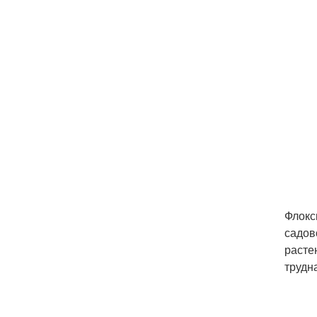
Флокс
садов
расте
трудна