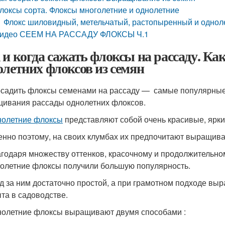
локсы сорта. Флоксы многолетние и однолетние
Флокс шиловидный, метельчатый, растопыренный и однол
идео СЕЕМ НА РАССАДУ ФЛОКСЫ Ч.1
 и когда сажать флоксы на рассаду. К
олетних флоксов из семян
осадить флоксы семенами на рассаду — самые популярные
ивания рассады однолетних флоксов.
нолетние флоксы
представляют собой очень красивые, ярки
нно поэтому, на своих клумбах их предпочитают выращив
годаря множеству оттенков, красочному и продолжительном
олетние флоксы получили большую популярность.
д за ним достаточно простой, а при грамотном подходе выр
та в садоводстве.
олетние флоксы выращивают двумя способами :