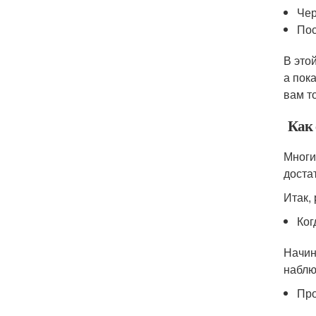
Чер
Пос
В это
а пок
вам т
Как 
Многи
доста
Итак,
Ког
Начин
наблю
Про