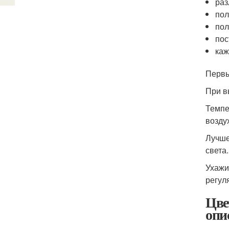
раз
пол
пол
пос
каж
Первы
При в
Темпе
возду
Лучше
света.
Ухажи
регул
Цве
опи