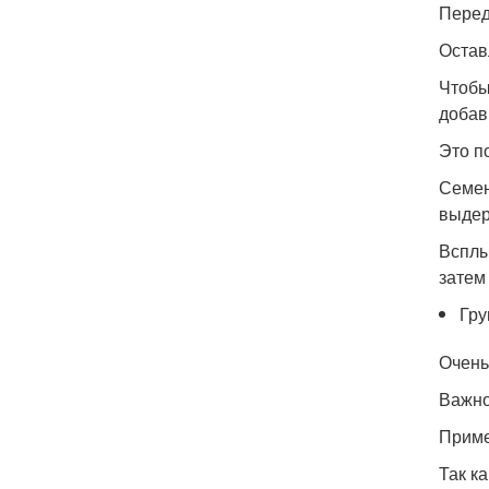
Перед
Остав
Чтобы
добав
Это п
Семен
выдер
Всплы
затем
Гру
Очень
Важно
Приме
Так к