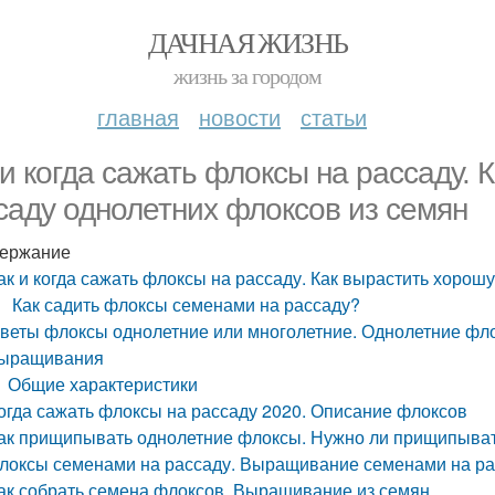
ДАЧНАЯ ЖИЗНЬ
жизнь за городом
главная
новости
статьи
 и когда сажать флоксы на рассаду.
саду однолетних флоксов из семян
ержание
ак и когда сажать флоксы на рассаду. Как вырастить хорош
Как садить флоксы семенами на рассаду?
веты флоксы однолетние или многолетние. Однолетние фло
ыращивания
Общие характеристики
огда сажать флоксы на рассаду 2020. Описание флоксов
ак прищипывать однолетние флоксы. Нужно ли прищипыва
локсы семенами на рассаду. Выращивание семенами на ра
ак собрать семена флоксов. Выращивание из семян