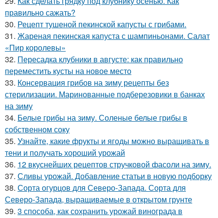
29.
Как сделать грядку под клубнику осенью. Как
правильно сажать?
30.
Рецепт тушеной пекинской капусты с грибами.
31.
Жареная пекинская капуста с шампиньонами. Салат
«Пир королевы»
32.
Пересадка клубники в августе: как правильно
переместить кусты на новое место
33.
Консервация грибов на зиму рецепты без
стерилизации. Маринованные подберезовики в банках
на зиму
34.
Белые грибы на зиму. Соленые белые грибы в
собственном соку
35.
Узнайте, какие фрукты и ягоды можно выращивать в
тени и получать хороший урожай
36.
12 вкуснейших рецептов стручковой фасоли на зиму.
37.
Сливы урожай. Добавление статьи в новую подборку
38.
Сорта огурцов для Северо-Запада. Сорта для
Северо-Запада, выращиваемые в открытом грунте
39.
3 способа, как сохранить урожай винограда в