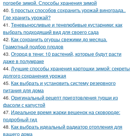
погребе зимой. Способы хранения зимой
40.
5 простых способов сохранить урожай винограда..
Где хранить урожай?
41.
Теневыносливые и тенелюбивые кустарники: как
выбрать подходящий вид для своего сада
42.
Как сохранить огурцы свежими до месяца.
Грамотный подбор плодов
43.
Огород в тени: 10 растений, которые будут расти
даже в полумраке
44.
Лучшие способы хранения картошки зимой: секреты
долгого сохранения урожая
45.
Как выбрать и установить систему резервного
питания для дома
46.
Оригинальный рецепт приготовления турши из
фасоли с капустой
47.
Идеальное время жарки вешенок на сковороде:
подробный гид
48.
Как выбрать идеальный радиатор отопления для
вашего дома