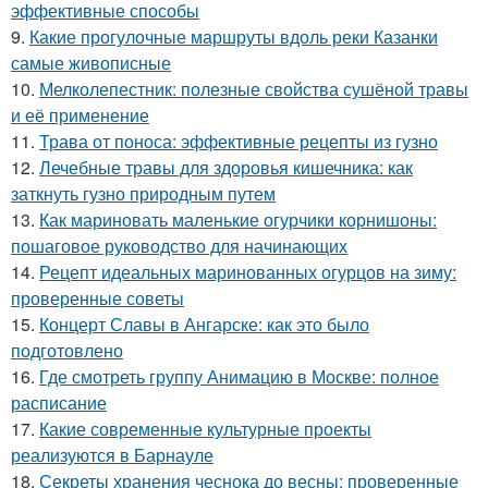
эффективные способы
9.
Какие прогулочные маршруты вдоль реки Казанки
самые живописные
10.
Мелколепестник: полезные свойства сушёной травы
и её применение
11.
Трава от поноса: эффективные рецепты из гузно
12.
Лечебные травы для здоровья кишечника: как
заткнуть гузно природным путем
13.
Как мариновать маленькие огурчики корнишоны:
пошаговое руководство для начинающих
14.
Рецепт идеальных маринованных огурцов на зиму:
проверенные советы
15.
Концерт Славы в Ангарске: как это было
подготовлено
16.
Где смотреть группу Анимацию в Москве: полное
расписание
17.
Какие современные культурные проекты
реализуются в Барнауле
18.
Секреты хранения чеснока до весны: проверенные