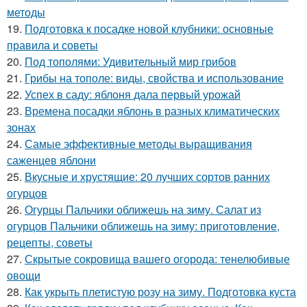
методы
19.
Подготовка к посадке новой клубники: основные
правила и советы
20.
Под тополями: Удивительный мир грибов
21.
Грибы на тополе: виды, свойства и использование
22.
Успех в саду: яблоня дала первый урожай
23.
Времена посадки яблонь в разных климатических
зонах
24.
Самые эффективные методы выращивания
саженцев яблони
25.
Вкусные и хрустящие: 20 лучших сортов ранних
огурцов
26.
Огурцы Пальчики оближешь на зиму. Салат из
огурцов Пальчики оближешь на зиму: приготовление,
рецепты, советы
27.
Скрытые сокровища вашего огорода: тенелюбивые
овощи
28.
Как укрыть плетистую розу на зиму. Подготовка куста