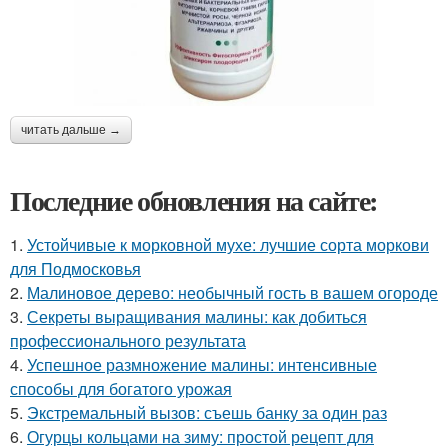
читать дальше →
Последние обновления на сайте:
1.
Устойчивые к морковной мухе: лучшие сорта моркови
для Подмосковья
2.
Малиновое дерево: необычный гость в вашем огороде
3.
Секреты выращивания малины: как добиться
профессионального результата
4.
Успешное размножение малины: интенсивные
способы для богатого урожая
5.
Экстремальный вызов: съешь банку за один раз
6.
Огурцы кольцами на зиму: простой рецепт для