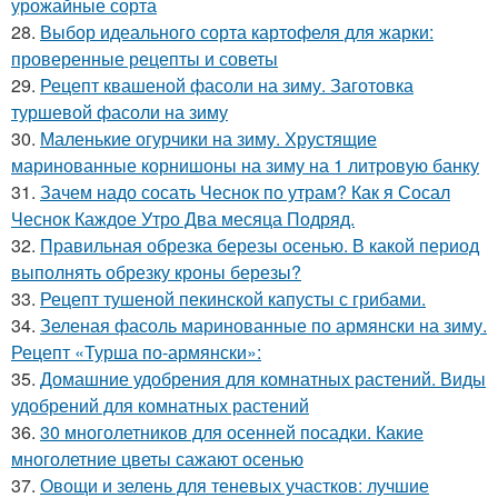
урожайные сорта
28.
Выбор идеального сорта картофеля для жарки:
проверенные рецепты и советы
29.
Рецепт квашеной фасоли на зиму. Заготовка
туршевой фасоли на зиму
30.
Маленькие огурчики на зиму. Хрустящие
маринованные корнишоны на зиму на 1 литровую банку
31.
Зачем надо сосать Чеснок по утрам? Как я Сосал
Чеснок Каждое Утро Два месяца Подряд.
32.
Правильная обрезка березы осенью. В какой период
выполнять обрезку кроны березы?
33.
Рецепт тушеной пекинской капусты с грибами.
34.
Зеленая фасоль маринованные по армянски на зиму.
Рецепт «Турша по-армянски»:
35.
Домашние удобрения для комнатных растений. Виды
удобрений для комнатных растений
36.
30 многолетников для осенней посадки. Какие
многолетние цветы сажают осенью
37.
Овощи и зелень для теневых участков: лучшие