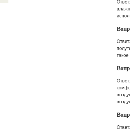
Ответ
влажн
испол
Вопр
Ответ
полут
такое
Вопр
Ответ
комфо
возду
возду
Вопр
Ответ