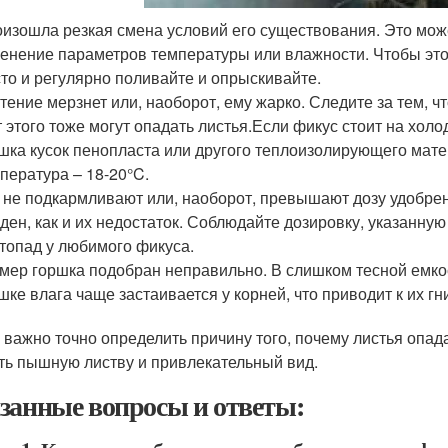
изошла резкая смена условий его существования. Это може
енение параметров температуры или влажности. Чтобы этог
то и регулярно поливайте и опрыскивайте.
тение мерзнет или, наоборот, ему жарко. Следите за тем, 
т этого тоже могут опадать листья.Если фикус стоит на хол
шка кусок пенопласта или другого теплоизолирующего мате
пература – 18-20°C.
 не подкармливают или, наоборот, превышают дозу удобре
ден, как и их недостаток. Соблюдайте дозировку, указанную
топад у любимого фикуса.
мер горшка подобран неправильно. В слишком тесной емко
шке влага чаще застаивается у корней, что приводит к их г
 важно точно определить причину того, почему листья опад
ть пышную листву и привлекательный вид.
занные вопросы и ответы: