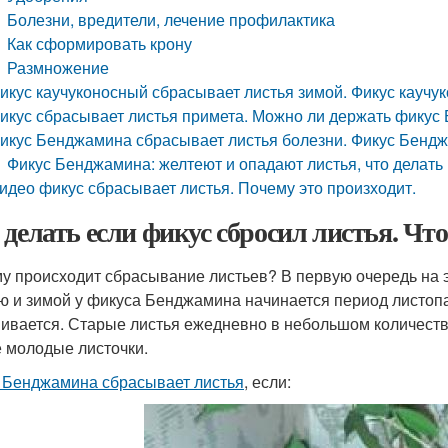
Болезни, вредители, лечение профилактика
Как сформировать крону
Размножение
икус каучуконосный сбрасывает листья зимой. Фикус каучу
икус сбрасывает листья примета. Можно ли держать фику
икус Бенджамина сбрасывает листья болезни. Фикус Бендж
Фикус Бенджамина: желтеют и опадают листья, что делать
идео фикус сбрасывает листья. Почему это произходит.
 делать если фикус сбросил листья. Чт
у происходит сбрасывание листьев? В первую очередь на э
ю и зимой у фикуса Бенджамина начинается период листоп
ивается. Старые листья ежедневно в небольшом количеств
 молодые листочки.
 Бенджамина сбрасывает листья
, если: