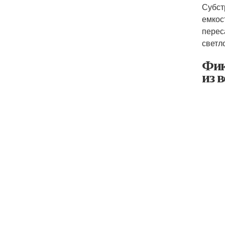
Субст
емкос
перес
светл
Фик
из 