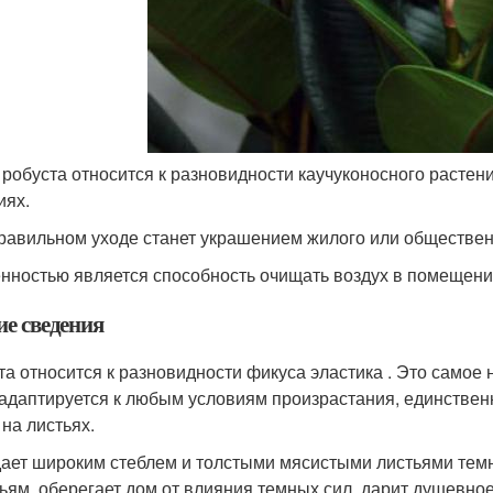
 робуста относится к разновидности каучуконосного расте
иях.
равильном уходе станет украшением жилого или обществе
нностью является способность очищать воздух в помещени
е сведения
та относится к разновидности фикуса эластика . Это самое 
 адаптируется к любым условиям произрастания, единствен
 на листьях.
ает широким стеблем и толстыми мясистыми листьями темн
ьям, оберегает дом от влияния темных сил, дарит душевно