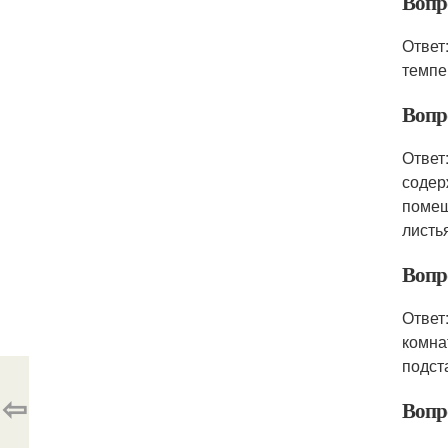
Вопр
Ответ
темпе
Вопр
Ответ
содер
помещ
листь
Вопро
Ответ
комна
подст
⇦
Вопр