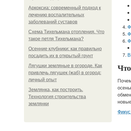
Аркоксиа: современный подход к
лечению воспалительных
заболеваний суставов
Ф
Схема Тихельмана отопления. Что
Ф
такое петля Тихельмана?
Ф
Осенние клубники: как правильно
В
посадить их в открытый грунт
Что
Лягушки земляные в огороде. Как
привлечь лягушек (жаб) в огород:
личный опыт
Почем
осень
Землянка, как построить.
обмен
Технология строительства
новые
землянки
Фикус