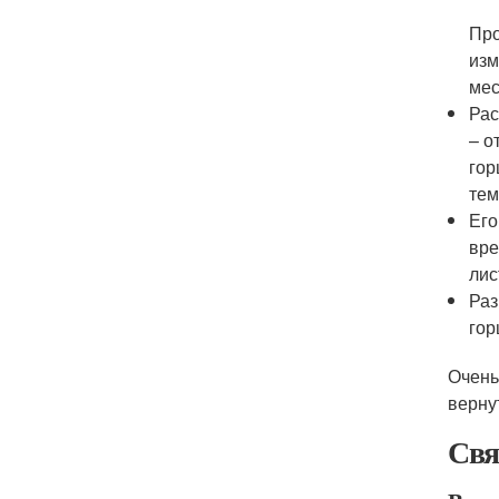
Про
изм
мес
Рас
– о
гор
тем
Его
вре
лис
Раз
гор
Очень
верну
Свя