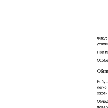
Фикус
услов
При п
Особе
Общи
Робус
легко
ожоги
Облад
повер