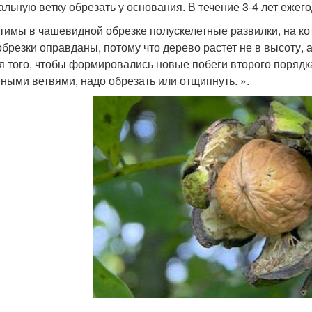
альную ветку обрезать у основания. В течение 3-4 лет ежег
тимы в чашевидной обрезке полускелетные развилки, на ко
обрезки оправданы, потому что дерево растет не в высоту, 
ля того, чтобы формировались новые побеги второго поряд
тными ветвями, надо обрезать или отщипнуть. ».