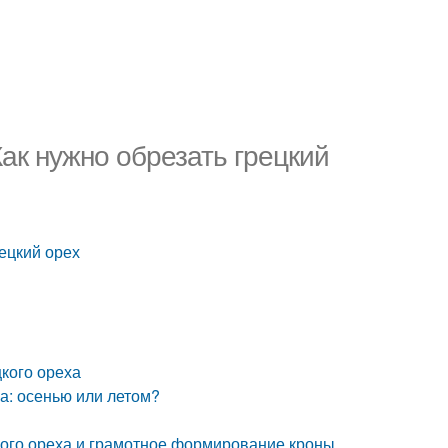
Как нужно обрезать грецкий
рецкий орех
цкого ореха
ха: осенью или летом?
кого ореха и грамотное формирование кроны