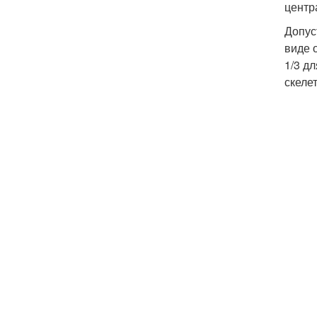
центр
Допус
виде 
1/3 д
скеле