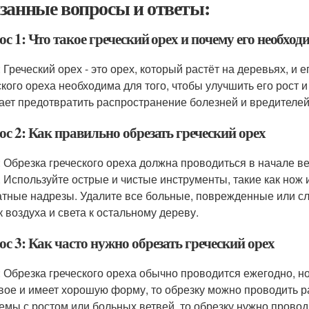
занные вопросы и ответы:
с 1: Что такое греческий орех и почему его необход
 Греческий орех - это орех, который растёт на деревьях, и 
ского ореха необходима для того, чтобы улучшить его рост и
ает предотвратить распространение болезней и вредителей
с 2: Как правильно обрезать греческий орех
: Обрезка греческого ореха должна проводиться в начале в
. Используйте острые и чистые инструменты, такие как нож
атные надрезы. Удалите все больные, поврежденные или сл
к воздуха и света к остальному дереву.
с 3: Как часто нужно обрезать греческий орех
: Обрезка греческого ореха обычно проводится ежегодно, н
вое и имеет хорошую форму, то обрезку можно проводить ра
емы с ростом или больных ветвей, то обрезку нужно провод