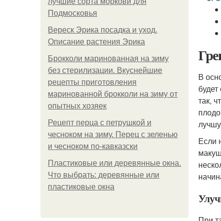
лучшие сорта моркови для
Подмосковья
Вереск Эрика посадка и уход.
Описание растения Эрика
Гре
Брокколи маринованная на зиму
без стерилизации. Вкуснейшие
В осн
рецепты приготовления
будет
маринованной брокколи на зиму от
так, 
опытных хозяек
плодо
Рецепт перца с петрушкой и
лучшу
чесноком на зиму. Перец с зеленью
Если 
и чесноком по-кавказски
макуш
Пластиковые или деревянные окна.
неско
Что выбрать: деревянные или
начин
пластиковые окна
Улуч
При т