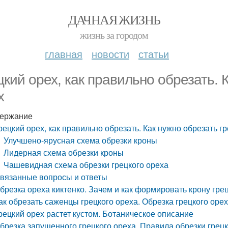
ДАЧНАЯ ЖИЗНЬ
жизнь за городом
главная
новости
статьи
цкий орех, как правильно обрезать. 
х
ержание
рецкий орех, как правильно обрезать. Как нужно обрезать г
Улучшено-ярусная схема обрезки кроны
Лидерная схема обрезки кроны
Чашевидная схема обрезки грецкого ореха
вязанные вопросы и ответы
брезка ореха киктенко. Зачем и как формировать крону гре
ак обрезать саженцы грецкого ореха. Обрезка грецкого оре
рецкий орех растет кустом. Ботаническое описание
брезка запущенного грецкого ореха. Правила обрезки грец