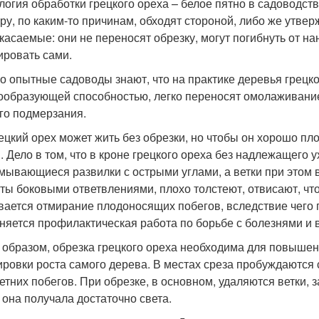
логия обработки грецкого ореха – белое пятно в садоводств
уру, по каким-то причинам, обходят стороной, либо же утвер
касаемые: они не переносят обрезку, могут погибнуть от н
ровать сами.
о опытные садоводы знают, что на практике деревья грецк
ообразующей способностью, легко переносят омолаживание
го подмерзания.
рецкий орех может жить без обрезки, но чтобы он хорошо пл
. Дело в том, что в кроне грецкого ореха без надлежащего 
мывающиеся развилки с острыми углами, а ветки при этом
ты боковыми ответвлениями, плохо толстеют, отвисают, что
вается отмирание плодоносящих побегов, вследствие чего 
няется профилактическая работа по борьбе с болезнями и 
 образом, обрезка грецкого ореха необходима для повышени
ировки роста самого дерева. В местах среза пробуждаются 
етних побегов. При обрезке, в основном, удаляются ветки, 
 она получала достаточно света.