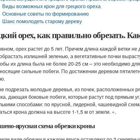
Виды возможных крон для грецкого ореха
Основные советы по формированию
Шанс помолодеть старому дереву
цкий орех, как правильно обрезать. Ка
овном, орех растет до 5 лет. Причем длина каждой ветки не 
 обрастать излишней зеленью, а вегетативные почки выраст
чтобы их длина была не более 20-25 см – это необходимо дл
носящие сильные побеги. По достижении деревом пятилетне
ю.
не подрезать молодые деревья, из почек, расположенных р
ка, дающая боковые побеги, которые растут под прямым уг
лькими способами: по ярусной, лидерной, чашевидной схем
аться крона должна на высоте 1-1,5 м от земли. ».
шено-ярусная схема обрезки кроны
аком виде обрезки в каждом ярусе оставляют по 3 скелетных 