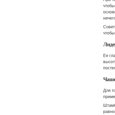
чтобы
основ
ничег
Совет
чтобы
Лиде
Ее гл
высот
посте
Чаше
Для т
приме
Штамб
равно