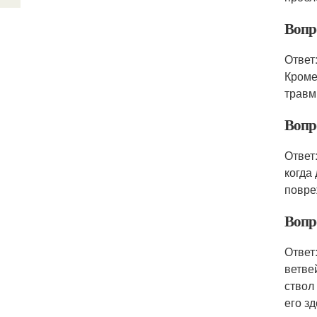
Вопр
Ответ
Кроме
травм
Вопро
Ответ
когда
повре
Вопро
Ответ
ветве
ствол
его з