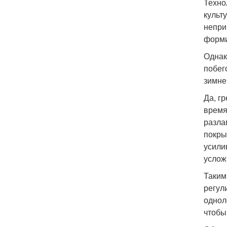
Техно
культ
непри
форми
Однак
побег
зимне
Да, г
время
разла
покры
усили
услож
Таким
регул
однол
чтобы