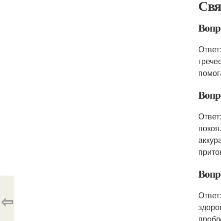
Свя
Вопро
Ответ:
грече
помог
Вопро
Ответ
покоя
аккур
прито
Вопро
Ответ
⇦
здоро
пробл