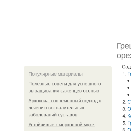
Гре
оре
Сод
Г
Популярные материалы
Полезные советы для успешного
выращивания саженцев осенью
Аркоксиа: современный подход к
С
лечению воспалительных
О
заболеваний суставов
К
Г
Устойчивые к морковной мухе:
О