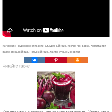
Категории:
Подробное описание
,
Съедобный гриб
,
Козляк при варке
,
Козлята при
варке
,
Внешний вид
,
Польский гриб
,
Желто-бурые моховики
Читайте также
Как правильно свекла или свекла грамота ру. Ударение в