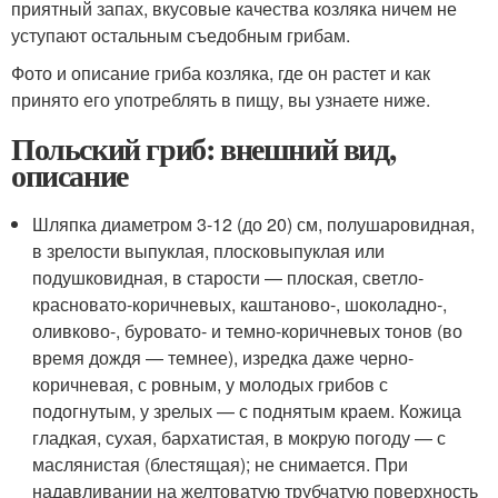
приятный запах, вкусовые качества козляка ничем не
уступают остальным съедобным грибам.
Фото и описание гриба козляка, где он растет и как
принято его употреблять в пищу, вы узнаете ниже.
Польский гриб: внешний вид,
описание
Шляпка диаметром 3-12 (до 20) см, полушаровидная,
в зрелости выпуклая, плосковыпуклая или
подушковидная, в старости — плоская, светло-
красновато-коричневых, каштаново-, шоколадно-,
оливково-, буровато- и темно-коричневых тонов (во
время дождя — темнее), изредка даже черно-
коричневая, с ровным, у молодых грибов с
подогнутым, у зрелых — с поднятым краем. Кожица
гладкая, сухая, бархатистая, в мокрую погоду — с
маслянистая (блестящая); не снимается. При
надавливании на желтоватую трубчатую поверхность