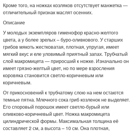
Кроме того, на ножках козляков отсутствует манжетка —
отличительный признак маслят осенних.
Описание
У молодых экземпляров гименофор красно-желтого
цвета, а у более зрелых – буро-оливкового. У старших
грибов мякоть жестковатая, плотная, упругая, имеет
мягкий вкус и еле уловимый приятный запах. Трубчатый
слой макромицета — приросший к ножке. Изначально он
имеет грязно-желтый цвет, но по мере взросления
коровяка становится светло-коричневым или
коричневым.
От прикосновений к трубчатому слою на нем остаются
темные пятна. Млечного сока гриб козленок не выделяет.
Его споровый порошок имеет светло-бурый или
оливково-коричневый цвет. Ножка макромицета
цилиндрической формы. Максимальная толщина её
составляет 2 см, а высота – 10 см. Она плотная,