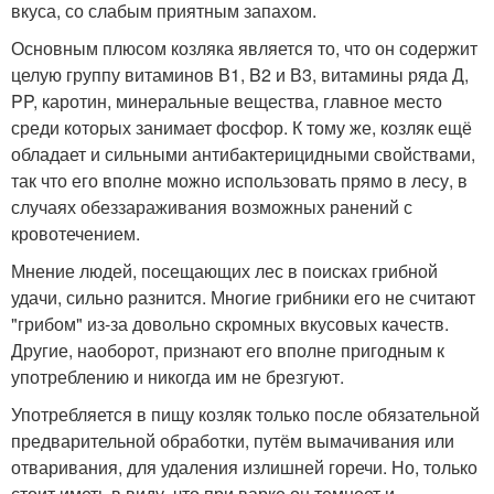
вкуса, со слабым приятным запахом.
Основным плюсом козляка является то, что он содержит
целую группу витаминов B1, B2 и В3, витамины ряда Д,
PP, каротин, минеральные вещества, главное место
среди которых занимает фосфор. К тому же, козляк ещё
обладает и сильными антибактерицидными свойствами,
так что его вполне можно использовать прямо в лесу, в
случаях обеззараживания возможных ранений с
кровотечением.
Мнение людей, посещающих лес в поисках грибной
удачи, сильно разнится. Многие грибники его не считают
"грибом" из-за довольно скромных вкусовых качеств.
Другие, наоборот, признают его вполне пригодным к
употреблению и никогда им не брезгуют.
Употребляется в пищу козляк только после обязательной
предварительной обработки, путём вымачивания или
отваривания, для удаления излишней горечи. Но, только
стоит иметь в виду, что при варке он темнеет и