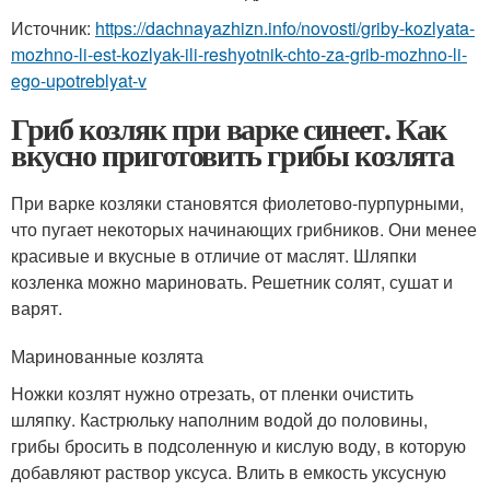
Источник:
https://dachnayazhizn.info/novosti/griby-kozlyata-
mozhno-li-est-kozlyak-ili-reshyotnik-chto-za-grib-mozhno-li-
ego-upotreblyat-v
Гриб козляк при варке синеет. Как
вкусно приготовить грибы козлята
При варке козляки становятся фиолетово-пурпурными,
что пугает некоторых начинающих грибников. Они менее
красивые и вкусные в отличие от маслят. Шляпки
козленка можно мариновать. Решетник солят, сушат и
варят.
Маринованные козлята
Ножки козлят нужно отрезать, от пленки очистить
шляпку. Кастрюльку наполним водой до половины,
грибы бросить в подсоленную и кислую воду, в которую
добавляют раствор уксуса. Влить в емкость уксусную