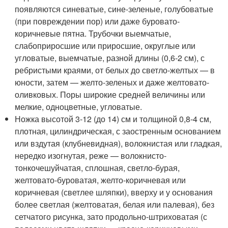
появляются синеватые, сине-зеленые, голубоватые
(при повреждении пор) или даже буровато-
коричневые пятна. Трубочки выемчатые,
слабоприросшие или приросшие, округлые или
угловатые, выемчатые, разной длины (0,6-2 см), с
ребристыми краями, от белых до светло-желтых — в
юности, затем — желто-зеленых и даже желтовато-
оливковых. Поры широкие средней величины или
мелкие, одноцветные, угловатые.
Ножка высотой 3-12 (до 14) см и толщиной 0,8-4 см,
плотная, цилиндрическая, с заостренным основанием
или вздутая (клубневидная), волокнистая или гладкая,
нередко изогнутая, реже — волокнисто-
тонкочешуйчатая, сплошная, светло-бурая,
желтовато-буроватая, желто-коричневая или
коричневая (светлее шляпки), вверху и у основания
более светлая (желтоватая, белая или палевая), без
сетчатого рисунка, зато продольно-штриховатая (с