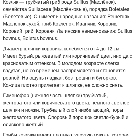
Козляк — трубчатый гриб рода Suillus (Маслёнок),
семейства Suillaceae (Маслёнковые), порядка Boletales
(Болетовые). Он имеет и народные названия: Решетняк,
Масленок сухой, гриб Козленок, Иванчик, Коровик,
Коровий гриб, Коровяк. Латинские наименования: Suillus
bovinus, Boletus bovinus.
Диаметр шляпки коровика колеблется от 4 до 12 см.
Имеет бурый, рыжеватый или коричневый цвет, иногда с
красноватым оттенком. В молодом возрасте слегка
вздутая, но со временем распрямляется и становится
ровной. На ощупь гладкая, без трещин и бугорков.
Кожица плотно прилегает к шляпке, ее сложно снять.
Гименофор (нижняя часть шляпки) трубчатый,
желтоватого или коричневатого цвета, немного светлее
шляпки и ножки. Трубчатый слой низбегающий, поры
желтоватого цвета. Споровый порошок светло-бурый и
оливково-желтый.
Грибы козляки имеют плотную, упругую мякоть, которая