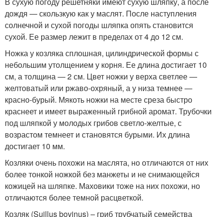
В сухую погоду решетняки имеют сухую шляпку, а после
дождя — скользкую как у маслят. После наступления
солнечной и сухой погоды шляпка опять становится
сухой. Ее размер лежит в пределах от 4 до 12 см.
Ножка у козляка сплошная, цилиндрической формы с
небольшим утолщением у корня. Ее длина достигает 10
см, а толщина — 2 см. Цвет ножки у верха светлее —
желтоватый или ржаво-охряный, а у низа темнее —
красно-бурый. Мякоть ножки на месте среза быстро
краснеет и имеет выраженный грибной аромат. Трубочки
под шляпкой у молодых грибов светло-желтые, с
возрастом темнеет и становятся бурыми. Их длина
достигает 10 мм.
Козляки очень похожи на маслята, но отличаются от них
более тонкой ножкой без манжеты и не снимающейся
кожицей на шляпке. Маховики тоже на них похожи, но
отличаются более темной расцветкой.
Козляк (Suillus bovinus) – гриб трубчатый семейства