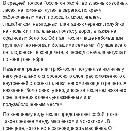
В средней полосе России он растёт во влажных хвойных
лесах, на полянах, лугах, в оврагах, по краям
заболоченных мест, поросших мхом, ягелем,
лишайником, на ягодных плантациях черники, голубики,
на кислых и питательных почвах у дорог, а также на
сфагновых болотах. Обитает козляк чаще небольшими
группами, но иногда и большими семьями. Л у чше всего
он плодоносит в конце лета, в период с начала августа и
по конец сентября.
Название "решётник" гриб-козляк получил за наличие у
него уникального спороносного слоя, расположенного с
внутренней стороны шляпки, напоминающего решето. А
название "болотовик" утвердилось за козляком из-за его
предпочтения к очень увлажнённым или
полузаболоченным местам.
По внешнему виду козляк представляет собой что-то
такое среднее между маслёнком и моховиком . В
принципе, - это и есть разновидность маслёнка. От