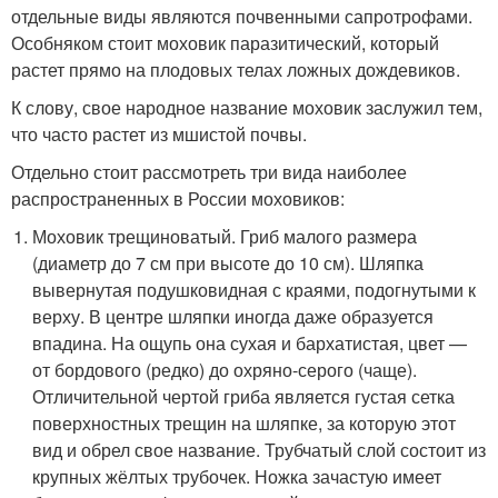
отдельные виды являются почвенными сапротрофами.
Особняком стоит моховик паразитический, который
растет прямо на плодовых телах ложных дождевиков.
К слову, свое народное название моховик заслужил тем,
что часто растет из мшистой почвы.
Отдельно стоит рассмотреть три вида наиболее
распространенных в России моховиков:
Моховик трещиноватый. Гриб малого размера
(диаметр до 7 см при высоте до 10 см). Шляпка
вывернутая подушковидная с краями, подогнутыми к
верху. В центре шляпки иногда даже образуется
впадина. На ощупь она сухая и бархатистая, цвет —
от бордового (редко) до охряно-серого (чаще).
Отличительной чертой гриба является густая сетка
поверхностных трещин на шляпке, за которую этот
вид и обрел свое название. Трубчатый слой состоит из
крупных жёлтых трубочек. Ножка зачастую имеет