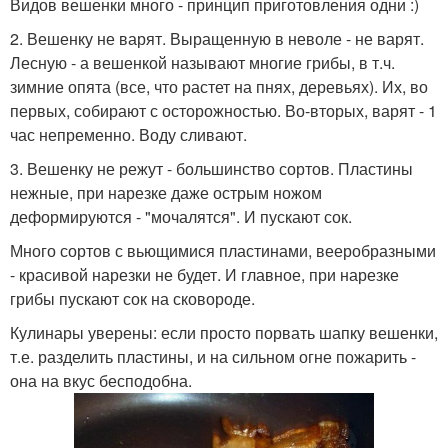
Видов вешенки много - принцип приготовления одни :)
2. Вешенку не варят. Выращенную в неволе - не варят.
Лесную - а вешенкой называют многие грибы, в т.ч.
зимние опята (все, что растет на пнях, деревьях). Их, во
первых, собирают с осторожностью. Во-вторых, варят - 1
час непременно. Воду сливают.
3. Вешенку не режут - большинство сортов. Пластины
нежные, при нарезке даже острым ножом
деформируются - "мочалятся". И пускают сок.
Много сортов с вьющимися пластинами, вееробразными
- красивой нарезки не будет. И главное, при нарезке
грибы пускают сок на сковороде.
Кулинары уверены: если просто порвать шапку вешенки,
т.е. разделить пластины, и на сильном огне пожарить -
она на вкус бесподобна.