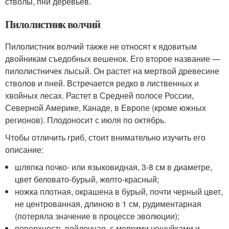
стволы, пни деревьев.
Пилолистник волчий
Пилолистник волчий также не относят к ядовитым
двойникам съедобных вешенок. Его второе название —
пилолистничек лысый. Он растет на мертвой древесине
стволов и пней. Встречается редко в лиственных и
хвойных лесах. Растет в Средней полосе России,
Северной Америке, Канаде, в Европе (кроме южных
регионов). Плодоносит с июля по октябрь.
Чтобы отличить гриб, стоит внимательно изучить его
описание:
шляпка почко- или языковидная, 3-8 см в диаметре,
цвет беловато-бурый, желто-красный;
ножка плотная, окрашена в бурый, почти черный цвет,
не центрованная, длиною в 1 см, рудиментарная
(потеряла значение в процессе эволюции);
поверхность войлочная, с мелкими чешуйками и