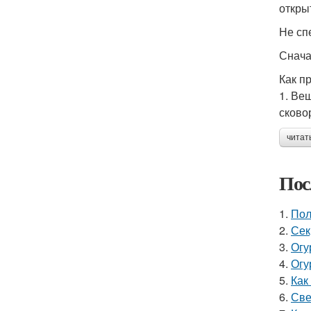
откры
Не сп
Сначал
Как п
1. Ве
сково
читат
Пос
1.
Пол
2.
Сек
3.
Огу
4.
Огу
5.
Как
6.
Све