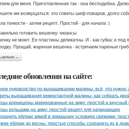
тием для меня. Приготовленная так - она бесподобна. Делю
ешите им возмущаться: это советы шеф-поваров, долго соб
а тонкости - затем рецепт. Простой - для начала :)
равильно готовить вешенку: нюансы
шенку не моют. Ее пластины деликатны. И - как губка: и под
родку. Прощай, жареная вешенка - встречаем пареные гриб
ь дальше →
ледние обновления на сайте:
ное руководство по выращиванию малины: всё, что нужно 
реты выращивания ремонтантной малины: как собрать дво
рцы корнишоны маринованные на зиму: простой и вкусный 
рцы кольцами на зиму: простой рецепт для начинающих
 хранить яблоки зимой в домашних условиях свежими: прос
жие яблоки до весны: простые способы сохранить их в до