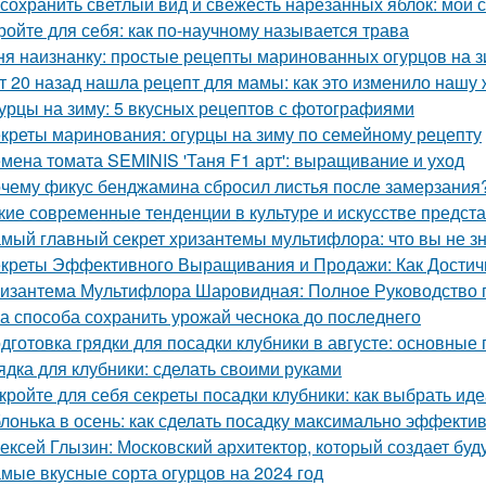
 сохранить светлый вид и свежесть нарезанных яблок: мои 
ройте для себя: как по-научному называется трава
ня наизнанку: простые рецепты маринованных огурцов на 
т 20 назад нашла рецепт для мамы: как это изменило нашу 
урцы на зиму: 5 вкусных рецептов с фотографиями
креты маринования: огурцы на зиму по семейному рецепту
мена томата SEMINIS 'Таня F1 арт': выращивание и уход
чему фикус бенджамина сбросил листья после замерзания?
кие современные тенденции в культуре и искусстве предст
мый главный секрет хризантемы мультифлора: что вы не зн
креты Эффективного Выращивания и Продажи: Как Достичь
изантема Мультифлора Шаровидная: Полное Руководство
а способа сохранить урожай чеснока до последнего
дготовка грядки для посадки клубники в августе: основные
ядка для клубники: сделать своими руками
кройте для себя секреты посадки клубники: как выбрать ид
лонька в осень: как сделать посадку максимально эффекти
ексей Глызин: Московский архитектор, который создает бу
мые вкусные сорта огурцов на 2024 год