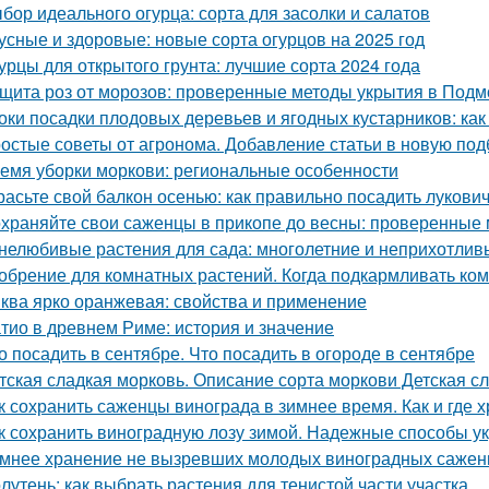
бор идеального огурца: сорта для засолки и салатов
усные и здоровые: новые сорта огурцов на 2025 год
урцы для открытого грунта: лучшие сорта 2024 года
щита роз от морозов: проверенные методы укрытия в Подм
оки посадки плодовых деревьев и ягодных кустарников: как
остые советы от агронома. Добавление статьи в новую под
емя уборки моркови: региональные особенности
расьте свой балкон осенью: как правильно посадить лукови
храняйте свои саженцы в прикопе до весны: проверенные
нелюбивые растения для сада: многолетние и неприхотлив
обрение для комнатных растений. Когда подкармливать ко
ква ярко оранжевая: свойства и применение
тио в древнем Риме: история и значение
о посадить в сентябре. Что посадить в огороде в сентябре
тская сладкая морковь. Описание сорта моркови Детская с
к сохранить саженцы винограда в зимнее время. Как и где 
к сохранить виноградную лозу зимой. Надежные способы у
мнее хранение не вызревших молодых виноградных саженц
лутень: как выбрать растения для тенистой части участка