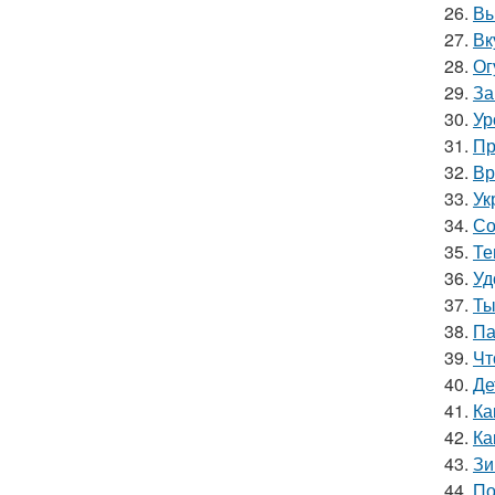
26.
Вы
27.
Вк
28.
Ог
29.
За
30.
Ур
31.
Пр
32.
Вр
33.
Ук
34.
Со
35.
Те
36.
Уд
37.
Ты
38.
Па
39.
Чт
40.
Де
41.
Ка
42.
Ка
43.
Зи
44.
По