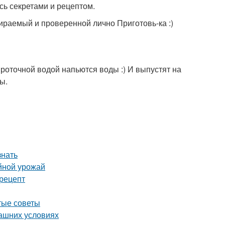
сь секретами и рецептом.
ираемый и проверенной лично Приготовь-ка :)
 проточной водой напьются воды :) И выпустят на
ы.
знать
йной урожай
рецепт
тые советы
машних условиях