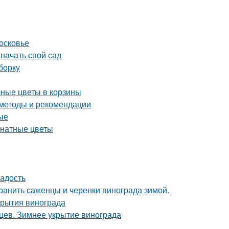
осковье
 начать свой сад
борку
чные цветы в корзины
 методы и рекомендации
ые
мнатные цветы
ладость
хранить саженцы и черенки винограда зимой.
крытия винограда
ев. Зимнее укрытие винограда