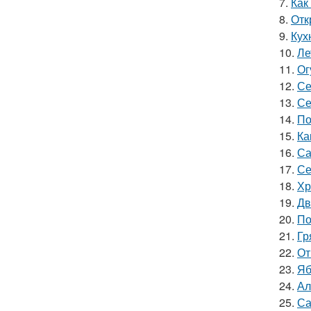
7.
Как
8.
Отк
9.
Кух
10.
Ле
11.
Ог
12.
Се
13.
Се
14.
По
15.
Ка
16.
Са
17.
Се
18.
Хр
19.
Дв
20.
По
21.
Гр
22.
От
23.
Яб
24.
Ал
25.
Са