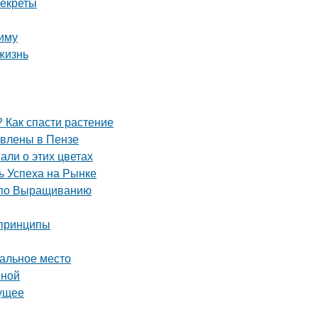
секреты
зиму
жизнь
 Как спасти растение
авлены в Пензе
али о этих цветах
 Успеха на Рынке
 по Выращиванию
 принципы
еальное место
вной
дущее