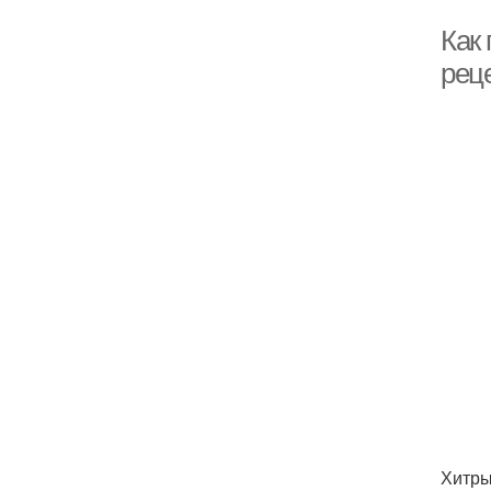
Как 
рец
Хитры