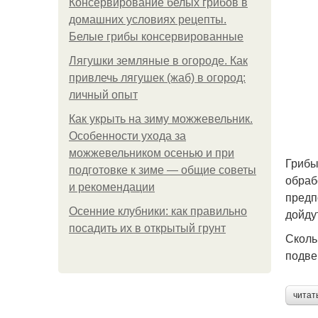
Консервирование белых грибов в
домашних условиях рецепты.
Белые грибы консервированные
Лягушки земляные в огороде. Как
привлечь лягушек (жаб) в огород:
личный опыт
Как укрыть на зиму можжевельник.
Особенности ухода за
можжевельником осенью и при
Грибы
подготовке к зиме — общие советы
обраб
и рекомендации
предп
Осенние клубники: как правильно
дойду
посадить их в открытый грунт
Сколь
подве
читат